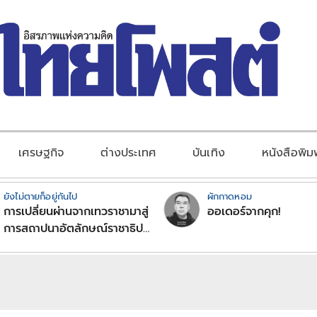
เศรษฐกิจ
ต่างประเทศ
บันเทิง
หนังสือพิม
ยังไม่ตายก็อยู่กันไป
ผักกาดหอม
การเปลี่ยนผ่านจากเทวราชามาสู่
ออเดอร์จากคุก!
การสถาปนาอัตลักษณ์ราชาธิป
ไตยแบบพุทธศาสนาในพระไตร
ปิฏก : สามัญผลสูตรในฐานะ
ทฤษฎีขีดจำกัดของอำนาจรัฐ
เหนือแรงงานและทรัพย์สิน