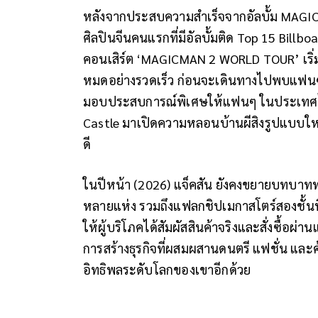
หลังจากประสบความสำเร็จจากอัลบั้ม MAGIC
ศิลปินจีนคนแรกที่มีอัลบั้มติด Top 15 Billboar
คอนเสิร์ต ‘MAGICMAN 2 WORLD TOUR’ เริ่มท
หมดอย่างรวดเร็ว ก่อนจะเดินทางไปพบแฟนๆ
มอบประสบการณ์พิเศษให้แฟนๆ ในประเทศไท
Castle มาเปิดความหลอนบ้านผีสิงรูปแบบใหม
ดี
ในปีหน้า (2026) แจ็คสัน ยังคงขยายบทบาท
หลายแห่ง รวมถึงแฟลกชิปเมกาสโตร์สองชั้นที
ให้ผู้บริโภคได้สัมผัสสินค้าจริงและสั่งซื้อผ่
การสร้างธุรกิจที่ผสมผสานดนตรี แฟชั่น แล
อิทธิพลระดับโลกของเขาอีกด้วย