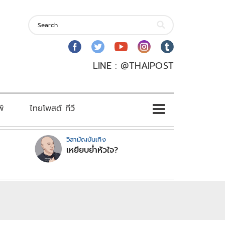
LINE : @THAIPOST
พ์
ไทยโพสต์ ทีวี
วิสามัญบันเทิง
เหยียบย่ำหัวใจ?