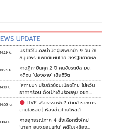
EWS UPDATE
มธ.โชว์โมเดลบำบัดผู้เสพยาบ้า 9 วัน ใช้
14:29 น.
สมุนไพร-แพทย์แผนไทย ชงรัฐขยายผล
ศาลฎีกายืนคุก 2 ปี คนขับรถบัส มข.
14:25 น.
คดีชน 'น้องอาย' เสียชีวิต
‘สกายมา ปรับตัวซ้อมเมืองไทย ไม่หวั่น
14:18 น.
อากาศร้อน ตั้งเป้าเต็มร้อยลุย อชก.
2026
LIVE จริยธรรมพัง? ย้ายข้าราชการ
14:05 น.
ตามใจชอบ | ห้องข่าวไทยโพสต์
ศาลอุทธรณ์ภาค 4 สั่งเลือกตั้งใหม่
13:41 น.
'นายก อบจ.ขอนแก่น' คดีใบเหลือง