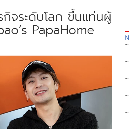
รกิจระดับโลก ขึ้นแท่นผู้
aobao’s PapaHome
N