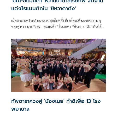
'ภณ-อแมนด้า' หวานน้ำตาลเรียกพี่ จัดงาน
แต่งโรแมนติกใน 'ยิหวาดาตัง'
เมื่อครอบครัวกลับมาสงบสุขอีกครั้ง ก็เตรียมเห็นฉากหวาน ๆ
ของคู่พระนาง “ภณ - อแมนด้า” ในละคร “ยิหวาดาตัง” กันได้
เลย การันตีฉากนี้ครบรส ทั้งหวานซึ้งปนเศร้ากับงานแต่งงานน่า
รัก ๆ ระหว่าง เยี่ยม(ภณ ณวัสน์) กับ ยิหวา(อแมนด้า) ที่จะได้เห็น
สาวอแมนด้าในลุคชุดไทยสวยงาม
ทัพดาราควงคู่ 'น้องเนย' ทำดีเพื่อ 13 โรง
พยาบาล