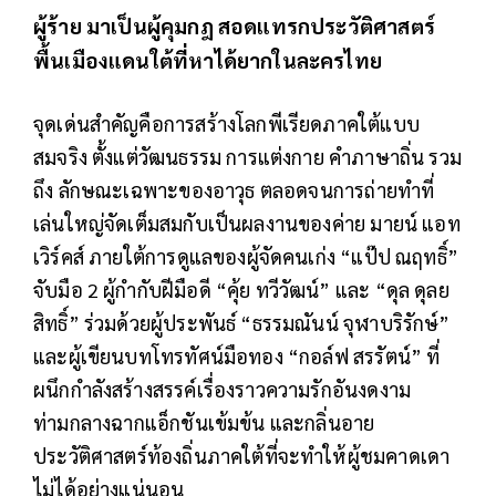
ผู้ร้าย มาเป็นผู้คุมกฎ สอดแทรกประวัติศาสตร์
พื้นเมืองแดนใต้ที่หาได้ยากในละครไทย
จุดเด่นสำคัญคือการสร้างโลกพีเรียดภาคใต้แบบ
สมจริง ตั้งแต่วัฒนธรรม การแต่งกาย คำภาษาถิ่น รวม
ถึง ลักษณะเฉพาะของอาวุธ ตลอดจนการถ่ายทำที่
เล่นใหญ่จัดเต็มสมกับเป็นผลงานของค่าย มายน์ แอท
เวิร์คส์ ภายใต้การดูแลของผู้จัดคนเก่ง “แป๊ป ณฤทธิ์”
จับมือ 2 ผู้กำกับฝีมือดี “คุ้ย ทวีวัฒน์” และ “ดุล ดุลย
สิทธิ์” ร่วมด้วยผู้ประพันธ์ “ธรรมณันน์ จุฬาบริรักษ์”
และผู้เขียนบทโทรทัศน์มือทอง “กอล์ฟ สรรัตน์” ที่
ผนึกกำลังสร้างสรรค์เรื่องราวความรักอันงดงาม
ท่ามกลางฉากแอ็กชันเข้มข้น และกลิ่นอาย
ประวัติศาสตร์ท้องถิ่นภาคใต้ที่จะทำให้ผู้ชมคาดเดา
ไม่ได้อย่างแน่นอน