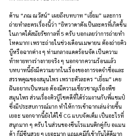
ด้าน “ภณ ณวัสน์” เผยถึงบทบาท “เยี่ยม” และการ
ถ่ายทำละครเรื่องนี้ว่า “ยิหวาดาตังเป็นละครที่เกิดขึ้น
ในภาคใต้สมัยรัชกาลที่ 5 ครับ บอกเลยว่าการถ่ายทำ
โหดมาก! เพราะถ่ายในช่วงเดือนเมษายน ต้องถ่ายคิว
บู๊หรือฉากต่าง ๆ ท่ามกลางแดดร้อนจัด เป็นความ
ท้าทายทางร่างกายจริง ๆ นอกจากความร้อนแล้ว
บทบาทนี้ยังมีความยากในเรื่องของการจดจำชื่อและ
สรรพคุณของสมุนไพร เพราะตัวละคร “เยี่ยม” เคย
ฝันอยากเป็นหมอ ต้องมีความเชี่ยวชาญเรื่องพืช
สมุนไพร ส่วนเรื่องคิวบู๊โชคดีที่ได้ร่วมงานกับพี่แชมป์
ซึ่งมีประสบการณ์มาก ทำให้การเข้าฉากเล่นง่ายขึ้น
เยอะ นอกจากนี้ยังได้ใช้ CG แบบจัดเต็ม เป็นอะไรที่
สนุกมาก ๆ ครับ ในส่วนของซีนโรแมนติกคู่กับ อแมน
ด้า ก็มีซีนสวย ๆ เยอะมาก แถมเคมีก็เข้ากันได้ดีมาก