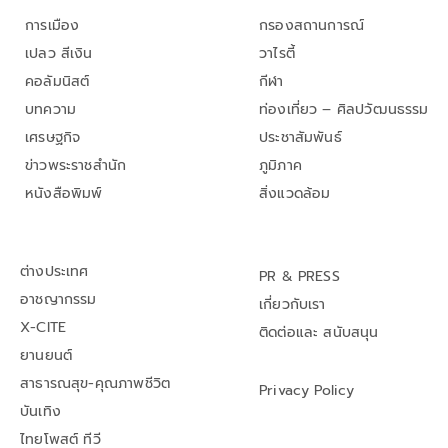
การเมือง
กรองสถานการณ์
เปลว สีเงิน
วาไรตี้
คอลัมนิสต์
กีฬา
บทความ
ท่องเที่ยว – ศิลปวัฒนธรรม
เศรษฐกิจ
ประชาสัมพันธ์
ข่าวพระราชสำนัก
ภูมิภาค
หนังสือพิมพ์
สิ่งแวดล้อม
ต่างประเทศ
PR & PRESS
อาชญากรรม
เกี่ยวกับเรา
X-CITE
ติดต่อและ สนับสนุน
ยานยนต์
สาธารณสุข-คุณภาพชีวิต
Privacy Policy
บันเทิง
ไทยโพสต์ ทีวี