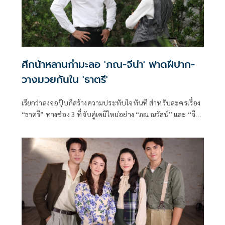
ศึกน้าหลานกำมะลอ 'ภณ-จีน่า' ฟาดฝีปาก-
วางมวยกันใน 'ธาตรี'
เรียกว่าลงจอปุ๊บก็สร้างความประทับใจทันที สำหรับละครเรื่อง
“ธาตรี” ทางช่อง 3 ที่จับคู่เคมีใหม่อย่าง “ภณ ณวัสน์” และ “จีน่า
ญีนา” มาประชันบทบาทกันครั้งแรก กับความสัมพันธ์แบบ “น้า
หลานกำมะลอ” ที่ทั้งรักทั้งกัด งานนี้บอกเลยว่าเคมีเข้ากันแบบ
เกินต้าน ทั้งหวาน ทั้งฮา ทั้งปะทะกันแบบไม่มีใครยอมใคร