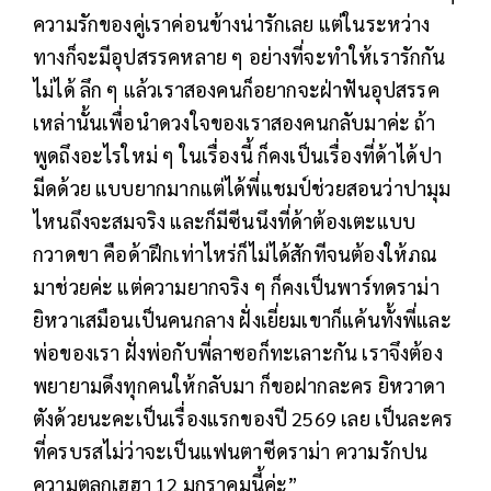
ความรักของคู่เราค่อนข้างน่ารักเลย แต่ในระหว่าง
ทางก็จะมีอุปสรรคหลาย ๆ อย่างที่จะทำให้เรารักกัน
ไม่ได้ ลึก ๆ แล้วเราสองคนก็อยากจะฝ่าฟันอุปสรรค
เหล่านั้นเพื่อนําดวงใจของเราสองคนกลับมาค่ะ ถ้า
พูดถึงอะไรใหม่ ๆ ในเรื่องนี้ ก็คงเป็นเรื่องที่ด้าได้ปา
มีดด้วย แบบยากมากแต่ได้พี่แชมป์ช่วยสอนว่าปามุม
ไหนถึงจะสมจริง และก็มีซีนนึงที่ด้าต้องเตะแบบ
กวาดขา คือด้าฝึกเท่าไหร่ก็ไม่ได้สักทีจนต้องให้ภณ
มาช่วยค่ะ แต่ความยากจริง ๆ ก็คงเป็นพาร์ทดราม่า
ยิหวาเสมือนเป็นคนกลาง ฝั่งเยี่ยมเขาก็แค้นทั้งพี่และ
พ่อของเรา ฝั่งพ่อกับพี่ลาซอก็ทะเลาะกัน เราจึงต้อง
พยายามดึงทุกคนให้กลับมา ก็ขอฝากละคร ยิหวาดา
ตังด้วยนะคะเป็นเรื่องแรกของปี 2569 เลย เป็นละคร
ที่ครบรสไม่ว่าจะเป็นแฟนตาซีดราม่า ความรักปน
ความตลกเฮฮา 12 มกราคมนี้ค่ะ”