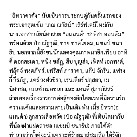
“ยิหวาดาตัง” นับเป็นการประกบคู่กันครั้งแรกของ
พระเอกสุดเข้ม “ภณ ณวัสน์” เสิร์ฟเคมีใหม่กับ
นางเอกสาวนัยน์ตาสวย “อแมนด้า ชาลิสา ออบดัม”
พร้อมด้วย ป๋อ ณัฐวุฒิ, ชาย ชาตโยดม, แชมป์ ชนา
ธิป นอกจากนี้ยังขนนักแสดงคุณภาพมาอีกเพียบ อาทิ
ตี๋ ดอกสะเดา, หนึ่ง ชลัฏ, สืบ บุญส่ง, เฟิสท์ เอกพงศ์,
ฟลุ๊คจ์ พงศภัทร์, เฟริสท์ ภาราดา, แก๊ป จักริน, แฟรง
กี้ วีรภัฎ, แคร์ วงศ์วชิรา, เรนเดียร์ ปฤสยา, เม
นิศาชล, เบนซ์ กมลชนก และ แคนดี้ สุภาภัสสร์
ถ่ายทอดเรื่องราวการต่อสู้ของศึกไสยเวทที่มีความรัก
ความแค้นและความตายเป็นเดิมพัน เมื่อ ยิหวา(อ
แมนด้า) ลูกสาวเสือหวัด (ป๋อ ณัฐวุฒิ) ที่เติบโตมากับ
พี่น้องฝาแฝดลาซอ (แชมป์ ชนาธิป) ภายใต้คำ
ทำนายว่าทั้งคู่จะนำเคราะห์ร้ายมาสู่ชุมเสือ ได้รู้จัก