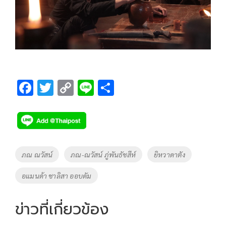
F
T
C
Li
S
ac
wi
o
n
h
e
tt
p
e
ar
b
er
y
e
o
Li
Tags
ภณ ณวัสน์
ภณ-ณวัสน์ ภู่พันธัชสีห์
ยิหวาดาตัง
o
n
อแมนด้า ชาลิสา ออบดัม
k
k
ข่าวที่เกี่ยวข้อง