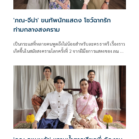
'ภณ-จีน่า' ขนทัพนักแสดง โชว์ฉากรัก
ท่ามกลางสงคราม
เป็นกระแสที่หลายคนพูดถึงไม่น้อยสำหรับละคร ธาตรี เรื่องราว
เกิดขึ้นในสมัยสงครามโลกครั้งที่ 2 จากฝีมือการแสดงของ ภณ ณ
วัสน์ และ จีน่า ญีนา มาประกบคู่กันครั้งแรก ก็ทำคนดูตาลุกวาว
โดยเฉพาะทีเซอร์ที่ปล่อยออกมาเรียกน้ำย่อยก็ทำเอาคนดูอดใจ
ไม่ไหว แต่ก่อนจะลงจอให้ได้ชมมาส่องเบื้องหลังสุดจึ้ง ที่จะพา
ไปเจาะลึกกับเรื่องราวหน้ากล้องหลังกล้องในความทุ่มเทของทีม
งานและนักแสดงที่กว่าจะออกมาเป็นละครพีเรียดโรแมนติกแอ็
กชันในรายการ เปิดกองวิก 3 ธาตรี