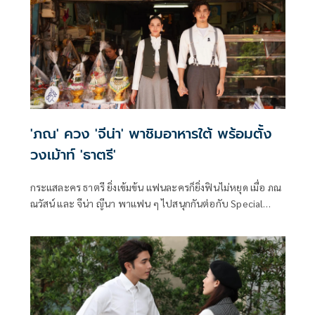
'ภณ' ควง 'จีน่า' พาชิมอาหารใต้ พร้อมตั้ง
วงเม้าท์ 'ธาตรี'
กระแสละคร ธาตรี ยิ่งเข้มข้น แฟนละครก็ยิ่งฟินไม่หยุด เมื่อ ภณ
ณวัสน์ และ จีน่า ญีนา พาแฟน ๆ ไปสนุกกันต่อกับ Special
Content สุดเอ็กซ์คลูซีฟ พาตะลุยชิมอาหารใต้สไตล์ภูเก็ต
ใจกลางกรุงเทพมหานคร พร้อมอัปเดตเบื้องหลังความสนุกที่
หลายคนอาจจะยังไม่รู้