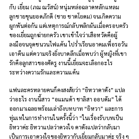
กับ เยี่ยม (ภณ ณวัสน์) หนุ่มหล่อฉลาดหลักแหลม
ลูกชายขุนยอดภักดี (ชาย ชาตโยดม) จนเกิดความ
ผูกพันต่อกัน แต่เหตุการณ์กลับพลิกผันเมื่อครอบครัว
ของเยี่ยมถูกฆ่ายกครัว เขาเข้าใจว่าเสือหวัดคือผู้
ลงมือจนจุดชนวนไฟแค้น ไปร่ำเรียนอาคมเพื่อรอวัน
เอาคืน แต่ความจริงยิ่งบาดลึกเมื่อพบว่า ผู้หญิงที่เขา
รักคือลูกสาวของศัตรู งานนี้เยี่ยมจะเลือกอะไร
ระหว่างความรักและความแค้น
แฟนละครหลายคนก็คงสงสัยว่า “ยิหวาดาตัง” แปล
ว่าอะไร งานนี้สาว “อแมนด้า ชาลิสา ออบดัม” ได้
ออกมาเฉลยพร้อมเล่าถึงบทบาท “ยิหวา” และการ
ทุ่มเทในการทำงานในครั้งนี้ว่า “ในเรื่องรับบทเป็น
ยิหวาค่ะ ยิหวาแปลว่าดวงใจ ดาตังแปลว่ากลับมา
เป็นการเอาดวงใจของยิหวากับเยี่ยมกลับมาค่ะ จริง ๆ