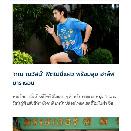
'ภณ ณวัสน์' ฟิตไม่มีแผ่ว พร้อมลุย ฮาล์ฟ
มาราธอน
หลงรักการวิ่งเป็นชีวิตจิตใจมาก ๆ สำหรับพระเอกหนุ่ม "ภณ-ณ
วัสน์ ภู่พันธัชสีห์” ยังคงเดินหน้าปล่อยโหมดเฮลตี้ไม่มีแผ่ว ซึ่งเจ้า
ตัวอินกับการวิ่งอย่างจริงจัง มีภาพฟิตซ้อมและคลิปออกกำลัง
กายถูกอัปเดตผ่านโซเชียลให้เห็นเป็นประจำ เรียกว่าเห็นแล้วรู้
เลยว่าไม่ได้วิ่งเล่น ๆ แต่ซ้อมจริง ฟิตจริง