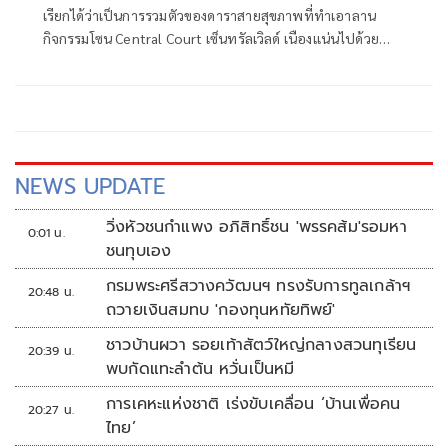
เรียกได้ว่าเป็นการรวมตัวของดาราสายสุขภาพที่ทำเอาลาน
กิจกรรมโซน Central Court เซ็นทรัลเวิลด์ เนืองแน่นไปด้วย
บรรดาแฟนคลับ เมื่อเหล่าทัพดาราตบเท้าเข้าร่วมงานเปิดตัว
โครงการ ‘หมอออร์โธฯ ชวนก้าว เพื่อ 13 โรงพยาบาล’ งานวิ่ง
มหากุศลที่ใหญ่ที่สุดแห่งปี เพื่อระดมทุนจัดซื้ออุปกรณ์ทางการ
แพทย์ด้านกระดูกและข้อให้กับโรงพยาบาลที่ขาดแคลนจำนวน
13 แห่งทั่วประเทศ
NEWS UPDATE
วิ่งหัวชนกำแพง อภิสิทธิ์ชน 'พรรคส้ม'รอมหา
0:01 น.
ชนทุบเอง
กรมพระศรีสวางควัฒนฯ ทรงรับการทูลเกล้าฯ
20:48 น.
ถวายเงินสมทบ 'กองทุนหทัยทิพย์'
ชาวบ้านผวา รอยเท้าสัตว์ใหญ่กลางสวนทุเรียน
20:39 น.
พบกัดแทะลำต้น หวั่นเป็นหมี
การเคหะแห่งชาติ เร่งขับเคลื่อน ‘บ้านเพื่อคน
20:27 น.
ไทย’