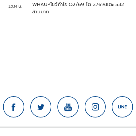
WHAUPโชว์กำไร Q2/69 โต 276%แตะ 532
20:14 น.
ล้านบาท