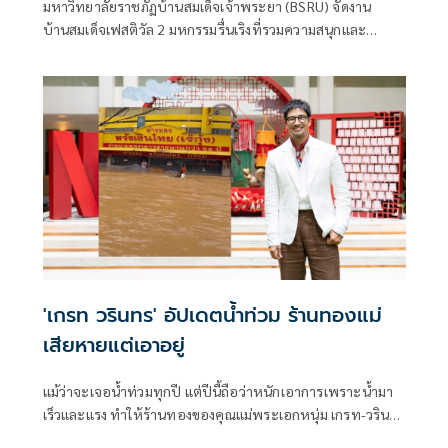
มหาวิทยาลัยราชภัฏบ้านสมเด็จเจ้าพระยา (BSRU) จัดงาน
บ้านสมเด็จเฟสติวัล 2 มหกรรมรื่นเริงที่รวมความสนุกและ
บันเทิงประจำปีที่จัดขึ้นอย่างยิ่งใหญ่ เพื่อถวายอาลัยสมเด็จพระ
พันปีหลวง (สมเด็จพระนางเจ้าสิริกิติ์ พระบรมราชินีนาถ
พระบรมราชชนนีพันปีหลวง) และระลึกถึงวันพิราลัย
สมเด็จเจ้าพระยาบรมมหาศรีสุริยวงศ์ (ช่วง บุนนาค) ณ
มหาวิทยาลัยราชภัฏบ้านสมเด็จเจ้าพระยา ขนทัพซูเปอร์สตาร์
และกิจกรรมครบเครื่องทั้ง วิชาการ ดนตรี กีฬา และศิลปะ ให้
เข้าชมฟรีตลอดงาน
'เกรท วรินทร' อัปเดตน้ำท่วม ร้านทองแม่
เสียหายแต่เอาอยู่
แม้ว่าจะเจอน้ำท่วมทุกปี แต่ปีนี้ถือว่าหนักเอาการเพราะน้ำมา
เร็วและแรง ทำให้ร้านทองของคุณแม่พระเอกหนุ่ม เกรท-วริน
ทร ปัญหกาญจน์ ที่ อ.หล่มสัก จ.เพชรบูรณ์ โดนไปเต็มๆ จนเกิด