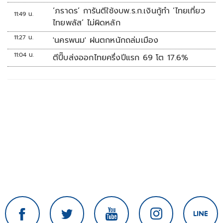
‘ภราดร’ การันตีใช้งบพ.ร.ก.เงินกู้ทำ ‘ไทยเที่ยว
11:49 น.
ไทยพลัส’ ไม่ผิดหลัก
11:27 น.
'นครพนม' ฝนตกหนักถล่มเมือง
11:04 น.
ตีปี๊บส่งออกไทยครึ่งปีแรก 69 โต 17.6%