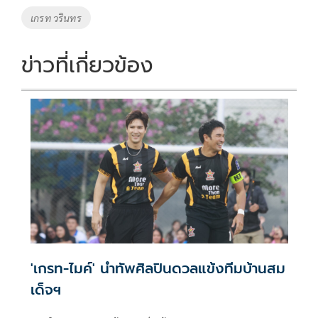
o
Li
Tags
เกรท วรินทร
o
n
k
k
ข่าวที่เกี่ยวข้อง
'เกรท-ไมค์' นำทัพศิลปินดวลแข้งทีมบ้านสม
เด็จฯ