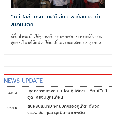
'โบว์-ไอซ์-เกรท-เทศน์-ลีน่า' พาย้อนวัย ทำ
สยามแตก!
มีเรื่องให้ร้องว้าวได้ทุกวันจริง ๆ กับทางช่อง 3 เพราะมีกิจกรรม
สุดเซอร์ไพรส์ให้แฟนๆ ได้แฮปปี้เอนจอยกันตลอด ล่าสุดกับนัก
แสดงจากละครเรื่อง โลกหมุนรอบเธอ ผลงานละครเรื่องใหม่ของ
ผู้จัดฯ แอน ทองประสม บริษัท ทอง สตูดิโอ จำกัด ที่กำลังจ่อคิว
ลงจอให้ได้ชมตอนแรก วันจันทร์ที่ 22 กรกฎาคมนี้
NEWS UPDATE
‘ศุลกากรช่องจอม’ เปิดปฏิบัติการ ‘เดือนนี้ไม่มี
12:17 น.
ดูด’ ลุยจับบุหรี่เถื่อน
สนองนโยบาย 'ฝ่ายปกครองภูเก็ต' ตั้งจุด
12:01 น.
ตรวจเข้ม คุมอาวุธปืน–ยาเสพติด