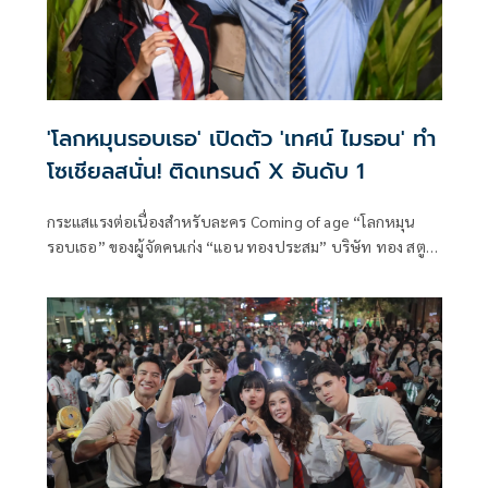
'โลกหมุนรอบเธอ' เปิดตัว 'เทศน์ ไมรอน' ทำ
โซเชียลสนั่น! ติดเทรนด์ X อันดับ 1
กระแสแรงต่อเนื่องสำหรับละคร Coming of age “โลกหมุน
รอบเธอ” ของผู้จัดคนเก่ง “แอน ทองประสม” บริษัท ทอง สตูดิ
โอ จำกัด ที่เดินเรื่องสะท้อนชีวิตของวัยรุ่นได้โดนใจ เรียกว่าเรี
ยล! สุด ๆ