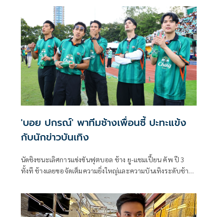
ความเสียหายพอสมควร แถมล่าสุดยังอาจจะมีระลอก 2 อีก
ทำให้ต้องเลื่อนลูกค้าที่จะมีซื้อทองออกไปก่อน
'บอย ปกรณ์' พาทีมช้างเพื่อนซี้ ปะทะแข้ง
กับนักข่าวบันเทิง
นัดชิงชนะเลิศการแข่งขันฟุตบอล ช้าง ยู-แชมเปี้ยน คัพ ปี 3
ทั้งที ช้างเลยขอจัดเต็มความยิ่งใหญ่และความบันเทิงระดับช้าง
ให้สมกับการเป็นทัวร์นาเมนต์ฟุตบอลมหาวิทยาลัยระดับ
ประเทศ ที่มีรางวัล Dream Prize สุดเอ็กซ์คลูซีฟพาไปเปิด
ประสบการณ์ฟุตบอลระดับโลก จัดแมตช์ดวลลูกโทษในฝัน