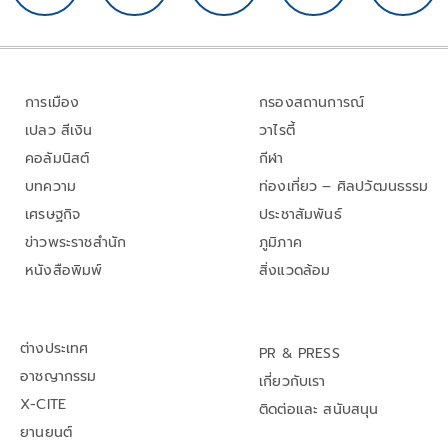
การเมือง
กรองสถานการณ์
เปลว สีเงิน
วาไรตี้
คอลัมนิสต์
กีฬา
บทความ
ท่องเที่ยว – ศิลปวัฒนธรรม
เศรษฐกิจ
ประชาสัมพันธ์
ข่าวพระราชสำนัก
ภูมิภาค
หนังสือพิมพ์
สิ่งแวดล้อม
ต่างประเทศ
PR & PRESS
อาชญากรรม
เกี่ยวกับเรา
X-CITE
ติดต่อและ สนับสนุน
ยานยนต์