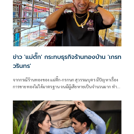
ข่าว 'แม่ตั๊ก' กระทบธุรกิจร้านทองบ้าน 'เกรท
วรินทร'
จากกรณีร้านทองของ แม่ตั๊ก-กรกนก สุวรรณบุตร มีปัญหาเรื่อง
การขายทองไม่ได้มาตรฐาน จนมีผู้เสียหายเป็นจำนวนมาก ทำ
ร้านขายทองอื่นๆ พลอยได้รับผลกระทบไปด้วย รวมถึงร้านทอง
ของครอบครัวพระเอกหนุ่ม เกรท-วรินทร ปัญหกาญจน์ ที่มีคุณ
แม่เป็นคนดูแล ก็ได้รับผลกระทบเช่นกัน พร้อมแนะวิธีเลือกซื้อ
ทองที่จะทำให้ไม่โดนมิจฉาชีพหลอก