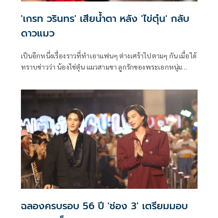
'เกรท วรินทร' เสียน้ำตา หลัง 'ไข่ตุ๋น' กลับ
ดาวแมว
เป็นอีกหนึ่งเรื่องราวที่ทำเอาแฟนๆ ต่างเศร้าไปตามๆ กัน เมื่อได้
ทราบข่าวว่า น้องไข่ตุ๋น แมวสามขา ลูกรักของพระเอกหนุ่ม
เกรท-วรินทร ปัญหกาญจน์ ได้เดินกลับกลับดาวแมวไปแล้ว โดย
ล่าสุดหนุ่มเกรทได้ออกมาเปิดเผยถึงสาเหตุของการเสียชีวิตของ
ลูกรัก พร้อมกับยอมรับว่างานนี้มีเสียน้ำตา และยังคิดถึงไข่ตุ๋น
มาก
ฉลองครบรอบ 56 ปี 'ช่อง 3' เตรียมมอบ