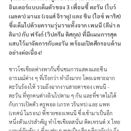
อินเตอร์แบบเต็มตัวของ 3 เพื่อนซี้ ตะวัน (โบว์
เมลดา) มานะ (เจมส์ จิรายุ) และ ชิน (ไอซ์ พาริส)
ซึ่งเต็มไปด้วยความวุ่นวายทั้งจาก เพนนี (ลีน่า ล
ลินา) กับ ฟรังก์ (วิปครีม ดิศกุล) ที่มีแผนการสุด
แสบไว้มาจัดการกับตะวัน พร้อมเปิดศึกรอบด้าน
อย่างต่อเนื่อง!
ชาวโซเชียลต่างพากันชื่นชมการแสดงและซีน
อารมณ์ต่าง ๆ ที่เรียกว่า ทำถึงมาก! โดยเฉพาะฉาก
ตะวันร้องไห้ รวมถึงฉากงานสายตาของ เพนนี -
ตะวัน ที่ทุกคนต่างอินไปตาม ๆ กัน และที่ขาดไม่ได้
กับการเปิดตัว ครูพอล (เกรท วรินทร) และ แพท
(เทศน์ ไมรอน) พี่ชายของเพนนี ซึ่งเข้ามาเป็นอีก
หนึ่งตัวแปรสำคัญ ทำโซเชียลสนั่น! ติดเทรนด์ X ไทย
แลนด์อันดับ 1 ซึ่งแฟน ๆ พูดเป็นเสียงเดียวกันว่า ถึง