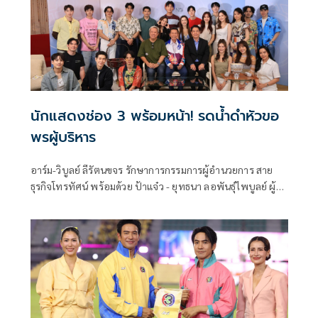
นักแสดงช่อง 3 พร้อมหน้า! รดน้ำดำหัวขอ
พรผู้บริหาร
อาร์ม-วิบูลย์ ลีรัตนขจร รักษาการกรรมการผู้อำนวยการ สาย
ธุรกิจโทรทัศน์ พร้อมด้วย ป้าแจ๋ว - ยุทธนา ลอพันธุ์ไพบูลย์ ผู้จัด
ละคร นำทัพนักแสดงช่อง 3 พร้อมใจกันร่วมสืบสานประเพณี
ไทย เข้ารดน้ำดำหัว ขอพรผู้บริหารที่เคารพนับถืออย่าง สมรักษ์
ณรงค์วิชัย รองกรรมการผู้อำนวยการ สำนักผลิตรายการ บริษัท
บีอีซี เวิลด์ จำกัด (มหาชน) เพื่อความเป็นสิริมงคลเนื่องในโอกาส
วันปีใหม่ไทย