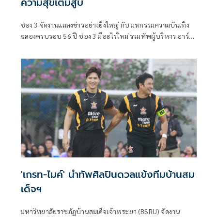
ความสุขเต็มสูบ
ช่อง 3 จัดงานแถลงข่าวอย่างยิ่งใหญ่ กับ มหกรรมความบันเทิง
ฉลองครบรอบ 56 ปี ช่อง 3 มีอะไรใหม่ รวมทัพผู้บริหาร อาร์ม-
วิบูลย์ ลีรัตนขจร, ตู่ ปิยวดี, ดิว ปิ่นกมล, สมรักษ์ ผู้จัดละคร และ
นักแสดงชื่อดัง มาร่วมอัปเดตผลงานละคร ซีรีส์ คุณภาพหลาก
หลายแนว พร้อมกิจกรรมสุดเอ็กซ์คลูซีฟ และเซอร์ไพรส์พิเศษ
อีกเพียบ รับรองว่าจัดเต็มครบอรรถรส ถูกใจคนไทยและ
อินเตอร์แฟนทุกคนแน่นอน
'เกรท-ไมค์' นำทัพศิลปินดวลแข้งทีมบ้านสม
เด็จฯ
มหาวิทยาลัยราชภัฏบ้านสมเด็จเจ้าพระยา (BSRU) จัดงาน