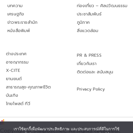
บทความ
ท่องเที่ยว – ศิลปวัฒนธรรม
เศรษฐกิจ
ประชาสัมพันธ์
ข่าวพระราชสำนัก
ภูมิภาค
หนังสือพิมพ์
สิ่งแวดล้อม
ต่างประเทศ
PR & PRESS
อาชญากรรม
เกี่ยวกับเรา
X-CITE
ติดต่อและ สนับสนุน
ยานยนต์
สาธารณสุข-คุณภาพชีวิต
Privacy Policy
บันเทิง
ไทยโพสต์ ทีวี
Copyright© thaipost.net, All rights reserved.,
เราใช้คุกกี้เพื่อพัฒนาประสิทธิภาพ และประสบการณ์ที่ดีในการใช้