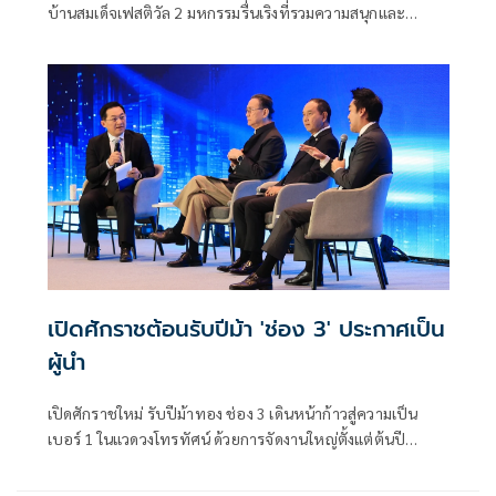
บ้านสมเด็จเฟสติวัล 2 มหกรรมรื่นเริงที่รวมความสนุกและ
บันเทิงประจำปีที่จัดขึ้นอย่างยิ่งใหญ่ เพื่อถวายอาลัยสมเด็จพระ
พันปีหลวง (สมเด็จพระนางเจ้าสิริกิติ์ พระบรมราชินีนาถ
พระบรมราชชนนีพันปีหลวง) และระลึกถึงวันพิราลัย
สมเด็จเจ้าพระยาบรมมหาศรีสุริยวงศ์ (ช่วง บุนนาค) ณ
มหาวิทยาลัยราชภัฏบ้านสมเด็จเจ้าพระยา ขนทัพซูเปอร์สตาร์
และกิจกรรมครบเครื่องทั้ง วิชาการ ดนตรี กีฬา และศิลปะ ให้
เข้าชมฟรีตลอดงาน
เปิดศักราชต้อนรับปีม้า 'ช่อง 3' ประกาศเป็น
ผู้นำ
เปิดศักราชใหม่ รับปีม้าทอง ช่อง 3 เดินหน้าก้าวสู่ความเป็น
เบอร์ 1 ในแวดวงโทรทัศน์ ด้วยการจัดงานใหญ่ตั้งแต่ต้นปี
เป็นการโหมโรงได้อย่างคึกคัก เมื่อ ครอบครัวข่าว 3 ตอกย้ำ
ความเป็นผู้นำด้านข่าวสารจัดสัมมนาแรกของปี “ครอบครัวข่าว