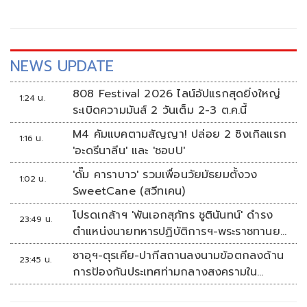
3 Forum 2026 ทิศทางโลก ทิศทางไทย” ซึ่งเป็นเวทีที่รวบรวม
สุดยอด CEO ชั้นนำของประเทศ และผู้ประกาศชั้นนำร่วมด้วย
พิธีกรจากช่อง 3 จัดเต็มเนื้อหาครบทุกมิติ ณ ศูนย์การประชุม
แห่งชาติสิริกิติ์
NEWS UPDATE
808 Festival 2026 ไลน์อัปแรกสุดยิ่งใหญ่
1:24 น.
ระเบิดความมันส์ 2 วันเต็ม 2-3 ต.ค.นี้
M4 คัมแบคตามสัญญา! ปล่อย 2 ซิงเกิลแรก
1:16 น.
'อะดรีนาลีน' และ 'ชอบU'
'ดั๊ม คาราบาว' รวมเพื่อนวัยมัธยมตั้งวง
1:02 น.
SweetCane (สวีทเคน)
โปรดเกล้าฯ 'พันเอกสุภัทร ชูตินันทน์' ดำรง
23:49 น.
ตำแหน่งนายทหารปฏิบัติการฯ-พระราชทานยศ
'พลตรี'
ซาอุฯ-ตุรเคีย-ปากีสถานลงนามข้อตกลงด้าน
23:45 น.
การป้องกันประเทศท่ามกลางสงครามใน
ภูมิภาค