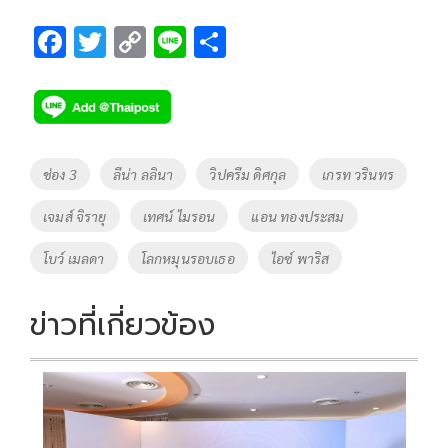
F
T
C
Li
S
ac
wi
o
n
h
e
tt
p
e
ar
b
er
y
e
o
Li
Tags
ช่อง 3
ลีน่า ลลินา
วิปครีม ดิศกุล
เกรท วรินทร
o
n
เจมส์ จิรายุ
เทศน์ ไมรอน
แอน ทองประสม
k
k
โบว์ เมลดา
โลกหมุนรอบเธอ
ไอซ์ พาริส
ข่าวที่เกี่ยวข้อง