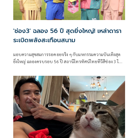
'ช่อง3' ฉลอง 56 ปี สุดยิ่งใหญ่! เหล่าดารา
ระเบิดพลังสะเทือนสนาม
มอบความสุขสมการรอคอยจริง ๆ กับมหกรรมความบันเทิงสุด
ยิ่งใหญ่ ฉลองครบรอบ 56 ปี สถานีโทรทัศน์ไทยทีวีสีช่อง 3 ใน
งาน “56 ปี ช่อง 3 Land Dom” ที่จัดเต็มทุกโมเมนต์แบบคุ้มค่า
ทุกวินาที ไม่มีพักหายใจ ณ สนามกีฬาแห่งชาติ ศุภชลาศัย เมื่อ
วันที่ 4 เมษายนที่ผ่านมา บอกเลยว่าแต่ละโชว์ทั้งแสง สี เสียง
อลังการระดับเวทีโลก!