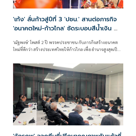
'เท้ง' ลั่นก้าวสู่ปีที่ 3 'ปชน.' สานต่อภารกิจ
'อนาคตใหม่-ก้าวไกล' ซัดระบอบสีน้ำเงิน ทำ
หลักนิติรัฐ-นิติธรรมสั่นคลอน
'ณัฐพงษ์' โพสต์ 2 ปี พรรคประชาชน กับภารกิจสร้างอนาคต
ใหม่ที่ดีกว่า สร้างประเทศไทยให้ก้าวไกล เพื่ออำนาจสูงสุดเป็น
ของประชาชน