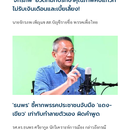
'จักรภพ' อวดทีมที่ปรึกษาคุณภาพคับแก้วที่
ไม่รับเงินเดือนและเบี้ยเลี้ยง!
นายจักรภพ เพ็ญแข สส.บัญชีรายชื่อ พรรคเพื่อไทย
'ธนพร' ชี้หากพรรคประชาชนจับมือ 'แดง-
เขียว' เท่ากับทำลายตัวเอง ผิดคำพูด
รศ.ดร.ธนพร ศรียากูล นักวิเคราะห์การเมือง กล่าวถึงกรณี