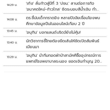
'เท้ง' ลั่นก้าวสู่ปีที่ 3 'ปชน.' สานต่อภารกิจ
14:29 น.
'อนาคตใหม่-ก้าวไกล' ซัดระบอบสีน้ำเงิน ทำ
หลักนิติรัฐ-นิติธรรมสั่นคลอน
ตร.ชี้ปมเด็กกราดยิง หลายปัจจัยเชื่อมโยงพบ
14:08 น.
ศึกษาข้อมูลปืนในออนไลน์เกือบ 2 ปี
13:45 น.
'อนุทิน' บอกแลนด์บริดจ์ยังไม่คุ้ม!
นักวิชาการชี้ไทยต้องขีดเส้นให้ชัดเปิดสัมพันธ์
13:40 น.
เมียนมา
'อนุทิน' นำทีมทอดผ้าป่าสามัคคีซื้ออุปกรณ์การ
13:29 น.
แพทย์โรงพยาบาลระนอง ยอดเงินทำบุญ 20
ล้านบาท