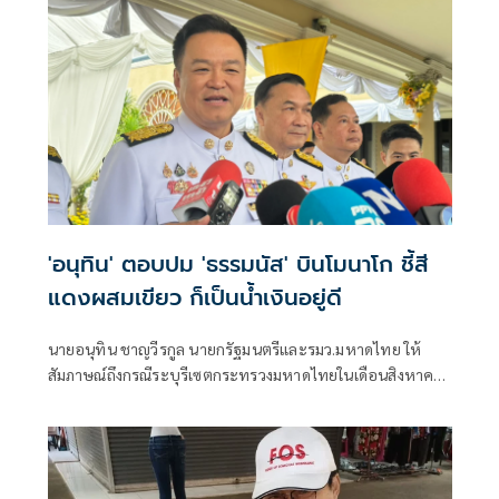
ให้ผู้เสียหายรู้สึกสบายใจที่สุด วางใจที่สุด และปลอดภัยที่สุด
'อนุทิน' ตอบปม 'ธรรมนัส' บินโมนาโก ชี้สี
แดงผสมเขียว ก็เป็นน้ำเงินอยู่ดี
นายอนุทิน ชาญวีรกูล นายกรัฐมนตรีและรมว.มหาดไทย ให้
สัมภาษณ์ถึงกรณีระบุรีเซตกระทรวงมหาดไทยในเดือนสิงหาคม
จะเริ่มต้น ด้วยการโยกย้ายใช่หรือไม่ ว่า