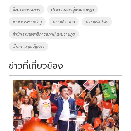
o
Li
Tags
ชิงประธานสภาฯ
ประธานสภาผู้แทนราษฎร
o
n
พรพิศ เพชรเจริญ
พรรคก้าวไกล
พรรคเพื่อไทย
k
k
สำนักงานเลขาธิการสภาผู้แทนราษฎร
เรียกประชุมรัฐสภา
ข่าวที่เกี่ยวข้อง