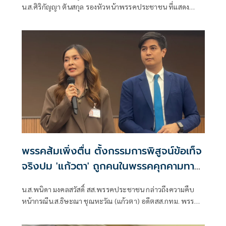
น.ส.ศิริกัญญา ตันสกุล รองหัวหน้าพรรคประชาชน ที่แสดง
ความเห็นว่าหากเกิดการจัดตั้งรัฐบาลระหว่างพรรคเพื่อไทยกับ
พรรคภูมิใจไทย ก็จำเป็นต้องพูดคุยกับพรรคประชาชนด้วยว่า
พรรคส้มเพิ่งตื่น ตั้งกรรมการพิสูจน์ข้อเท็จ
จริงปม 'แก้วตา' ถูกคนในพรรคคุกคามทาง
เพศ
น.ส.พนิดา มงคลสวัสดิ์ สส.พรรคประชาชน กล่าวถึงความคืบ
หน้ากรณีน.ส.ธิษะณา ชุณหะวัณ (แก้วตา) อดีตสส.กทม. พรรค
ประชาชน ถูกคุกคามทางเพศ ว่า ได้มีการตั้งคณะกรรมการโดย
ไม่มีผู้ที่มีส่วนเกี่ยวข้องกับสภาชุดที่ผ่านมาขึ้นมา เพื่อเปิดพื้นที่