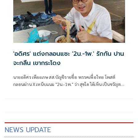
'อดิศร' แต่งกลอนแซะ '2น.-1พ.' รักกัน ปาน
จะกลืน เขากระโดง
นายอดิศร เพียงเกษ สส.บัญชีรายชื่อ พรรคเพื่อไทย โพสต์
กลอนผ่าน X เหน็บแนม "2น.-1พ." ว่า สุขใด ได้เห็น เป็นขวัญตา
ยากจะพรร
NEWS UPDATE