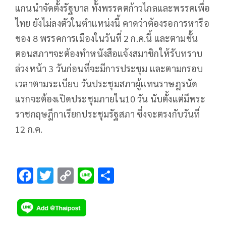
แกนนำจัดตั้งรัฐบาล ทั้งพรรคตก้าวไกลและพรรคเพื่อ
ไทย ยังไม่ลงตัวในตำแหน่งนี้ คาดว่าต้องรอการหารือ
ของ 8 พรรคการเมืองในวันที่ 2 ก.ค.นี้ และตามขั้น
ตอนสภาฯจะต้องทำหนังสือแจ้งสมาชิกให้รับทราบ
ล่วงหน้า 3 วันก่อนที่จะมีการประชุม และตามกรอบ
เวลาตามระเบียบ วันประชุมสภาผู้แทนราษฎรนัด
แรกจะต้องเปิดประชุมภายใน10 วัน นับตั้งแต่มีพระ
ราชกฤษฎีกาเรียกประชุมรัฐสภา ซึ่งจะตรงกับวันที่
12 ก.ค.
F
T
C
Li
S
ac
wi
o
n
h
e
tt
p
e
ar
b
er
y
e