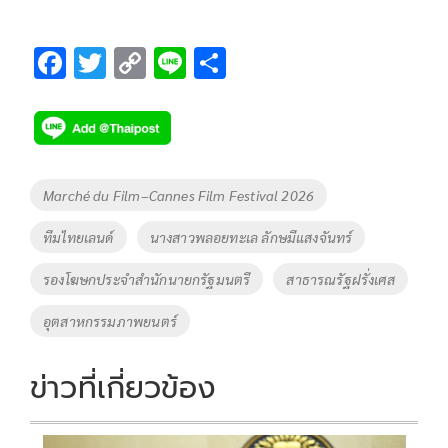
F
T
C
Li
S
ac
wi
o
n
h
e
tt
p
e
ar
b
er
y
e
o
Li
Tags
Marché du Film–Cannes Film Festival 2026
o
n
ทีมไทยเลนด์
นางสาวพลอยทะเล ลักษมีแสงจันทร์
k
k
รองโฆษกประจำสำนักนายกรัฐมนตรี
สาธารณรัฐฝรั่งเศส
อุตสาหกรรมภาพยนตร์
ข่าวที่เกี่ยวข้อง