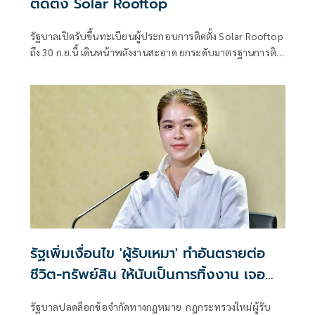
ติดตั้ง Solar Rooftop
รัฐบาลเปิดรับขึ้นทะเบียนผู้ประกอบการติดตั้ง Solar Rooftop
ถึง 30 ก.ย.นี้ เดินหน้าพลังงานสะอาด ยกระดับมาตรฐานการติด
ตั้งเพื่อความปลอดภัยของประชาชน
รัฐเพิ่มเงื่อนไข 'ผู้รับเหมา' ทำอันตรายต่อ
ชีวิต-ทรัพย์สิน ให้นับเป็นการทิ้งงาน เจอ
ลงโทษหนัก
รัฐบาลปลดล็อกข้อจำกัดทางกฎหมาย กฎกระทรวงใหม่ผู้รับ