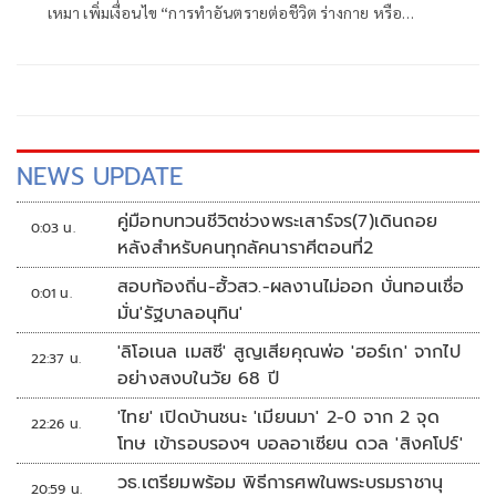
เหมา เพิ่มเงื่อนไข “การทำอันตรายต่อชีวิต ร่างกาย หรือ
ทรัพย์สินของประชาชน” ให้ถือเป็นลักษณะของ “การทิ้งงาน”
ลงโทษเด็ดขาด
NEWS UPDATE
คู่มือทบทวนชีวิตช่วงพระเสาร์จร(7)เดินถอย
0:03 น.
หลังสำหรับคนทุกลัคนาราศีตอนที่2
สอบท้องถิ่น-ฮั้วสว.-ผลงานไม่ออก บั่นทอนเชื่อ
0:01 น.
มั่น'รัฐบาลอนุทิน'
'ลิโอเนล เมสซี' สูญเสียคุณพ่อ 'ฮอร์เก' จากไป
22:37 น.
อย่างสงบในวัย 68 ปี
'ไทย' เปิดบ้านชนะ 'เมียนมา' 2-0 จาก 2 จุด
22:26 น.
โทษ เข้ารอบรองฯ บอลอาเซียน ดวล 'สิงคโปร์'
วธ.เตรียมพร้อม พิธีการศพในพระบรมราชานุ
20:59 น.