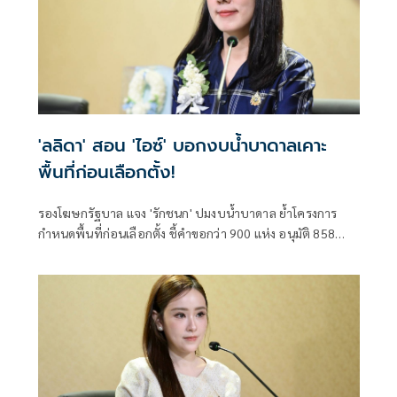
'ลลิดา' สอน 'ไอซ์' บอกงบน้ำบาดาลเคาะ
พื้นที่ก่อนเลือกตั้ง!
รองโฆษกรัฐบาล แจง 'รักชนก' ปมงบน้ำบาดาล ย้ำโครงการ
กำหนดพื้นที่ก่อนเลือกตั้ง ชี้คำขอกว่า 900 แห่ง อนุมัติ 858
แห่งตามหลักเกณฑ์ ไม่ใช่จัดสรรตามการเมือง