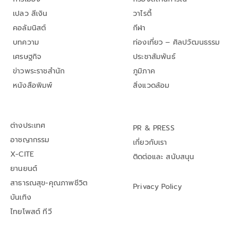
เปลว สีเงิน
วาไรตี้
คอลัมนิสต์
กีฬา
บทความ
ท่องเที่ยว – ศิลปวัฒนธรรม
เศรษฐกิจ
ประชาสัมพันธ์
ข่าวพระราชสำนัก
ภูมิภาค
หนังสือพิมพ์
สิ่งแวดล้อม
ต่างประเทศ
PR & PRESS
อาชญากรรม
เกี่ยวกับเรา
X-CITE
ติดต่อและ สนับสนุน
ยานยนต์
สาธารณสุข-คุณภาพชีวิต
Privacy Policy
บันเทิง
ไทยโพสต์ ทีวี