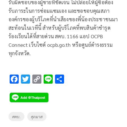
รับผิดชอบของผู้ขายที่ชัดเจน ไม่ปล่อยให้ผู้ซื้อต้อง
รับภาระในการซ่อมแซมเอง และขอขอบคุณสภา
องค์กรของผู้บริโภคที่นำเสียงของพี่น้องประชาชนมา
สะท้อนในเวทีนี้ สำหรับผู้บริโภคที่พบสินค้าชำรุด
ร้องเรียนได้ที่สายด่วน สคบ. 1166 แอป OCPB
Connect เว็บไซต์ ocpb.go.th หรือศูนย์ดำรงธรรม
ทุกจังหวัด.
F
T
C
Li
S
ac
wi
o
n
h
e
tt
p
e
ar
b
er
y
e
o
Li
Tags
ศคบ.
ศุภมาส
o
n