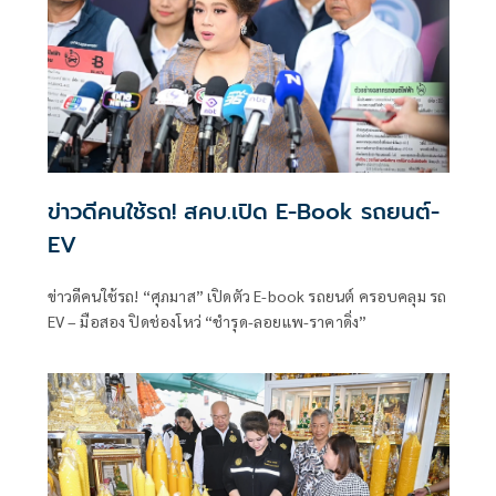
ข่าวดีคนใช้รถ! สคบ.เปิด E-Book รถยนต์-
EV
ข่าวดีคนใช้รถ! “ศุภมาส” เปิดตัว E-book รถยนต์ ครอบคลุม รถ
EV – มือสอง ปิดช่องโหว่ “ชำรุด-ลอยแพ-ราคาดิ่ง”