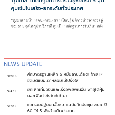
'ศุภมาส' เปิดปฏิบัติการตรวจอู่ซ่อมรถ 5 จุด
คุมเข้มใบเสร็จ-ยกระดับทั่วประเทศ
“ศุภมาส” ผนึก “สคบ.-กทม.-ตร.” เปิดปฏิบัติการนำร่องตรวจอู่
ซ่อมรถ 5 จุดใหญ่ย่านวิภาวดี คุมเข้ม “หลักฐานการรับเงิน” หลัง
NEWS UPDATE
ศึกมาตรฐานเหล็ก 5 หมื่นล้านเดือด! ฝ่าย IF
16:58 น.
ซัดมติแบนเตาหลอมไม่โปร่งใส
ยกเลิกเที่ยวบินและเร่งอพยพในจีน พายุไต้ฝุ่น
16:47 น.
ดอลฟินกำลังใกล้เข้ามา
แกะรอยปฐมบทฮั้วสว. แฉบันทึกประชุม สนช. ปี
16:38 น.
60 ใช้ 5 พันล้านยึดประเทศ