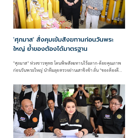
'ศุภมาส' สั่งคุมเข้มสังฆทานก่อนวันพระ
ใหญ่ ย้ำของต้องได้มาตรฐาน
"ศุภมาส" ห่วงชาวพุทธ โดนพิษสังฆทานไร้ฉลาก-ด้อยคุณภาพ
ก่อนวันพระใหญ่ นำทีมลุยตรวจย่านเสาชิงช้า ลั่น "ของต้องดี
ฉลากต้องครบ ราคาต้องชัด"