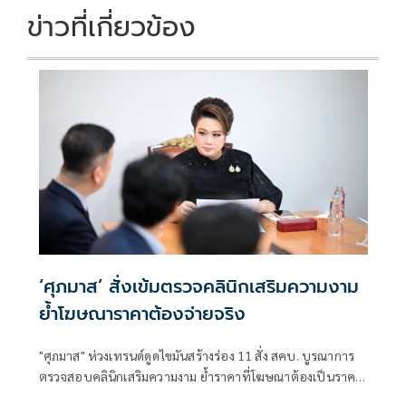
k
k
ข่าวที่เกี่ยวข้อง
‘ศุภมาส’ สั่งเข้มตรวจคลินิกเสริมความงาม
ย้ำโฆษณาราคาต้องจ่ายจริง
"ศุภมาส" ห่วงเทรนด์ดูดไขมันสร้างร่อง 11 สั่ง สคบ. บูรณาการ
ตรวจสอบคลินิกเสริมความงาม ย้ำราคาที่โฆษณาต้องเป็นราคา
ที่จ่ายจริง