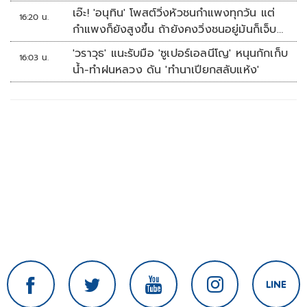
เอ๊ะ! 'อนุทิน' โพสต์วิ่งหัวชนกำแพงทุกวัน แต่
16:20 น.
กำแพงก็ยังสูงขึ้น ถ้ายังคงวิ่งชนอยู่มันก็เจ็บ
หัวอีก
'วราวุธ' แนะรับมือ 'ซูเปอร์เอลนีโญ' หนุนกักเก็บ
16:03 น.
น้ำ-ทำฝนหลวง ดัน 'ทำนาเปียกสลับแห้ง'