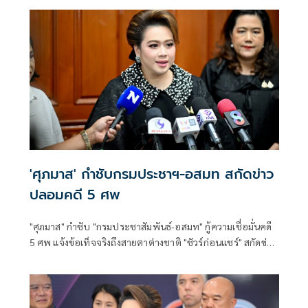
'ศุภมาส' กำชับกรมประชาฯ-อสมท สกัดข่าว
ปลอมคดี 5 ศพ
"ศุภมาส" กำชับ "กรมประชาสัมพันธ์-อสมท" กู้ความเชื่อมั่นคดี
5 ศพ แจ้งข้อเท็จจริงถึงสายตาต่างชาติ "ชัวร์ก่อนแชร์" สกัดข่าว
ปลอมซ้ำเติมครอบครัวเหยื่อ