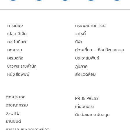
การเมือง
กรองสถานการณ์
เปลว สีเงิน
วาไรตี้
คอลัมนิสต์
กีฬา
บทความ
ท่องเที่ยว – ศิลปวัฒนธรรม
เศรษฐกิจ
ประชาสัมพันธ์
ข่าวพระราชสำนัก
ภูมิภาค
หนังสือพิมพ์
สิ่งแวดล้อม
ต่างประเทศ
PR & PRESS
อาชญากรรม
เกี่ยวกับเรา
X-CITE
ติดต่อและ สนับสนุน
ยานยนต์
สาธารณสุข-คุณภาพชีวิต