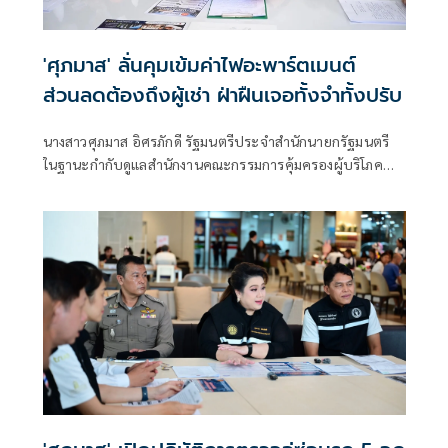
'ศุภมาส' ลั่นคุมเข้มค่าไฟอะพาร์ตเมนต์
ส่วนลดต้องถึงผู้เช่า ฝ่าฝืนเจอทั้งจำทั้งปรับ
นางสาวศุภมาส อิศรภักดี รัฐมนตรีประจำสำนักนายกรัฐมนตรี
ในฐานะกำกับดูแลสำนักงานคณะกรรมการคุ้มครองผู้บริโภค
(สคบ.) เปิดเผยภายหลังที่