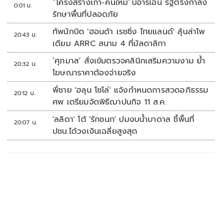
“โครงสร้างเก่า-คนใหม่”บีอาร์เอ็น รัฐตรึงกำลัง
0:01 น.
รักษาพื้นที่ปลอดภัย
ทัพนักบิด 'ฮอนด้า เรซซิ่ง ไทยแลนด์' ลุ้นล่าโพ
20:43 น.
เดียม ARRC สนาม 4 ที่มัลดาลิกา
‘ศุภมาส’ สั่งเข้มตรวจคลินิกเสริมความงาม ย้ำ
20:32 น.
โฆษณาราคาต้องจ่ายจริง
พี่ชาย 'ฮลุน โซโล่' แจ้งกำหนดการสวดอภิธรรม
20:12 น.
ศพ เตรียมจัดพิธีฌาปนกิจ 11 ส.ค.
'ลลิดา' โต้ 'รักชนก' ปมงบน้ำบาดาล ชี้พื้นที่
20:07 น.
ปชน.ได้วงเงินเฉลี่ยสูงสุด