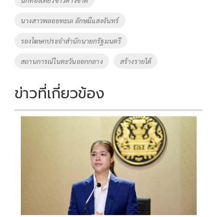
o
n
นางสาวพลอยทะเล ลักษมีแสงจันทร์
k
k
รองโฆษกประจำสำนักนายกรัฐมนตรี
สถานการณ์ในตะวันออกกลาง
สร้างรายได้
ข่าวที่เกี่ยวข้อง