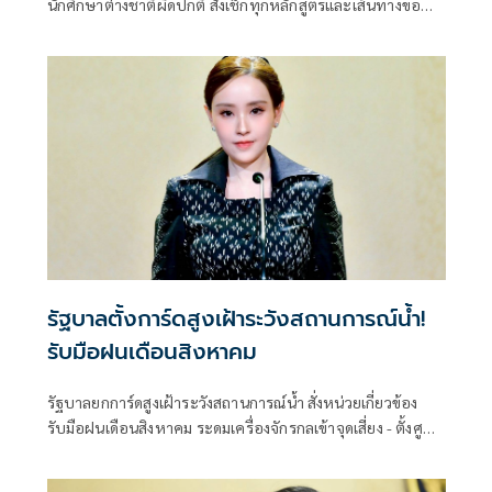
นักศึกษาต่างชาติผิดปกติ สั่งเช็กทุกหลักสูตรและเส้นทางขอ
วีซ่า ปิดช่องโหว่ที่อาจกระทบมาตรฐานอุดมศึกษาไทย ย้ำพบ
ผิดดำเนินการตามกฎหมายทันที
รัฐบาลตั้งการ์ดสูงเฝ้าระวังสถานการณ์น้ำ!
รับมือฝนเดือนสิงหาคม
รัฐบาลยกการ์ดสูงเฝ้าระวังสถานการณ์น้ำ สั่งหน่วยเกี่ยวข้อง
รับมือฝนเดือนสิงหาคม ระดมเครื่องจักรกลเข้าจุดเสี่ยง - ตั้งศูนย์
พักพิงพร้อมช่วยเหลือ 24 ชม.