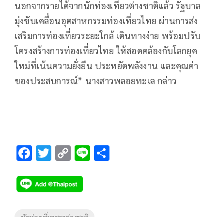
นอกจากรายได้จากนักท่องเที่ยวต่างชาติแล้ว รัฐบาล
มุ่งขับเคลื่อนอุตสาหกรรมท่องเที่ยวไทย ผ่านการส่ง
เสริมการท่องเที่ยวระยะใกล้ เดินทางง่าย พร้อมปรับ
โครงสร้างการท่องเที่ยวไทย ให้สอดคล้องกับโลกยุค
ใหม่ที่เน้นความยั่งยืน ประหยัดพลังงาน และคุณค่า
ของประสบการณ์” นางสาวพลอยทะเล กล่าว
F
T
C
Li
S
ac
wi
o
n
h
e
tt
p
e
ar
b
er
y
e
o
Li
Tags
นักท่องเที่ยวชาวต่างชาติ