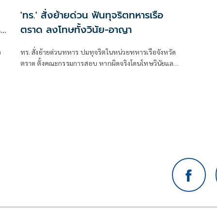
ย
'ทร.' สั่งย้ายด่วน ฟันทุจริตทหารเรือ
รง
ตราด ลงโทษทั้งวินัย-อาญา
อ
ทร. สั่งย้ายด่วนทหาร ปมทุจริตในหน่วยทหารเรือจังหวัด
ตราด ตั้งคณะกรรมการสอบ หากผิดจริงโดนโทษวินัยและ
อาญา