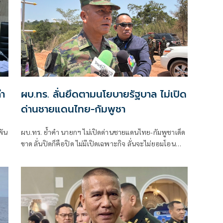
ลำ
ผบ.ทร. ลั่นยึดตามนโยบายรัฐบาล ไม่เปิด
ด่านชายแดนไทย-กัมพูชา
พัน
ผบ.ทร. ย้ำคำ นายกฯ ไม่เปิดด่านชายแดนไทย-กัมพูชาเด็ด
ขาด ลั่นปิดก็คือปิด ไม่มีเปิดเฉพาะกิจ ลั่นจะไม่ยอมโอน
อ่อนผ่อนตามต่อฝ่ายตรงข้าม ยันไม่เคยได้รับรายงาน
ทร.ยึดนโยบายรัฐบาล