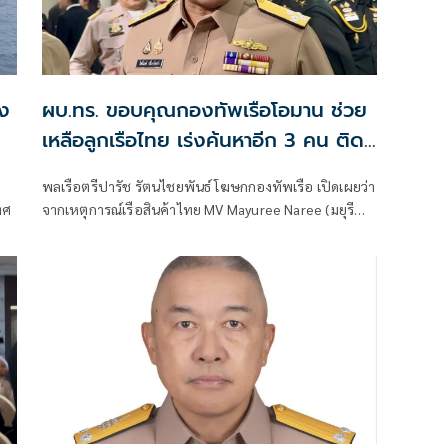
๊ง
ผบ.ทร. ขอบคุณกองทัพเรือโอมาน ช่วย
เหลือลูกเรือไทย เร่งค้นหาอีก 3 คน ติด
ค้างช่องแคบฮอร์มุซ
พลเรือตรีปารัช รัตนไชยพันธ์ โฆษกกองทัพเรือ เปิดเผยว่า
ทศ
จากเหตุการณ์เรือสินค้าไทย MV Mayuree Naree (มยุรี
นารี) เกิดเหตุระเบิดได้รับความเสียหายในทะเลบริเวณช่อง
แคบฮอร์มุซ ส่งผลให้ลูกเรือไทยต้องอพยพออกจากเรือ
โดยขณะนี้ลูกเรือไทยจำนวน 20 คน ได้รับการช่วยเหลือ
และนำขึ้นฝั่งอย่างปลอดภัยแล้ว จากการปฏิบัติการช่วย
เหลือของกองทัพเรือโอมาน