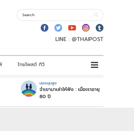
LINE : @THAIPOST
พ์
ไทยโพสต์ ทีวี
มองมุมสูง
จำเขามาเล่าให้ฟัง : เมื่อเราอายุ
80 ปี