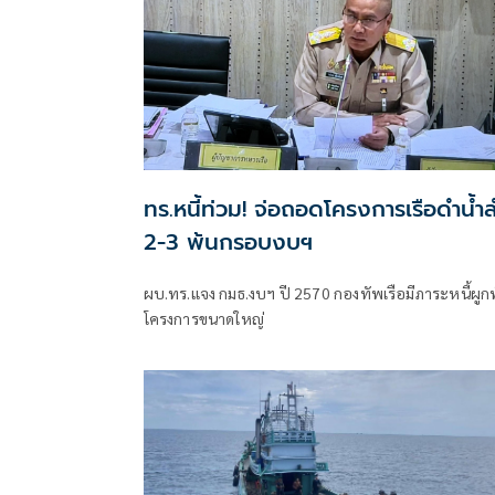
ทร.หนี้ท่วม! จ่อถอดโครงการเรือดำน้ำ
2-3 พ้นกรอบงบฯ
ผบ.ทร.แจง กมธ.งบฯ ปี 2570 กองทัพเรือมีภาระหนี้ผูก
โครงการขนาดใหญ่