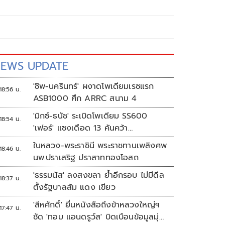
EWS UPDATE
'ชิพ-นครินทร์' ผงาดโพเดียมเรซแรก
18:56 น.
ASB1000 ศึก ARRC สนาม 4
'มิกซ์-ธนัช' ระเบิดโพเดียม SS600
18:54 น.
'เฟอร์' แซงเดือด 13 คันคว้า
แต้ม ศึก ARRC สนาม 4
ในหลวง-พระราชินี พระราชทานเพลิงศพ
18:46 น.
นพ.ปราเสริฐ ปราสาททองโอสถ
'ธรรมนัส' ลงสงขลา ย้ำอีกรอบ ไม่มีดีล
18:37 น.
ตั้งรัฐบาลส้ม แดง เขียว
'สีหศักดิ์' ยื่นหนังสือถึงข้าหลวงใหญ่ฯ
17:47 น.
ซัด 'ทอม แอนดรูว์ส' บิดเบือนข้อมูลมุ่ง