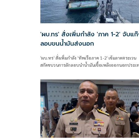
'ผบ.ทร' สั่งเพิ่มกำลัง 'ภาค 1-2' จับแก
ลอบขนน้ำมันส่งนอก
'ผบ.ทร' สั่งเพิ่มกำลัง 'ทัพเรือภาค 1-2' เข้มลาดตระเวน
สกัดขบวนการลักลอบนำน้ำมันเชื้อเพลิงออกนอกประเ