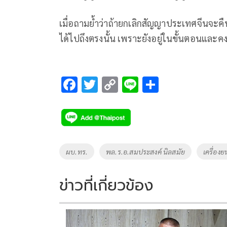
เมื่อถามย้ำว่าถ้ายกเลิกสัญญาประเทศจีนจะคืน
ได้ไปถึงตรงนั้น เพราะยังอยู่ในขั้นตอนและคง
F
T
C
Li
S
ac
wi
o
n
h
e
tt
p
e
ar
b
er
y
e
o
Li
Tags
ผบ.ทร.
พล.ร.อ.สมประสงค์ นิลสมัย
เครื่องย
o
n
k
k
ข่าวที่เกี่ยวข้อง