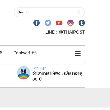
LINE : @THAIPOST
พ์
ไทยโพสต์ ทีวี
มองมุมสูง
จำเขามาเล่าให้ฟัง : เมื่อเราอายุ
80 ปี