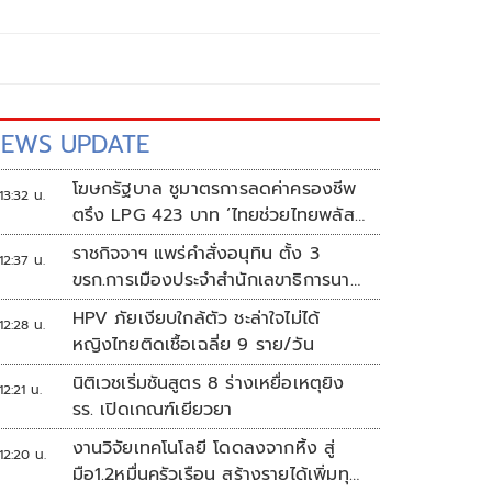
EWS UPDATE
โฆษกรัฐบาล ชูมาตรการลดค่าครองชีพ
13:32 น.
ตรึง LPG 423 บาท ‘ไทยช่วยไทยพลัส’
ดันเงินหมุนแสนล้าน
ราชกิจจาฯ แพร่คำสั่งอนุทิน ตั้ง 3
12:37 น.
ขรก.การเมืองประจำสำนักเลขาธิการนา
ยกฯ
HPV ภัยเงียบใกล้ตัว ชะล่าใจไม่ได้
12:28 น.
หญิงไทยติดเชื้อเฉลี่ย 9 ราย/วัน
นิติเวชเริ่มชันสูตร 8 ร่างเหยื่อเหตุยิง
12:21 น.
รร. เปิดเกณฑ์เยียวยา
งานวิจัยเทคโนโลยี โดดลงจากหิ้ง สู่
12:20 น.
มือ1.2หมื่นครัวเรือน สร้างรายได้เพิ่มทุก