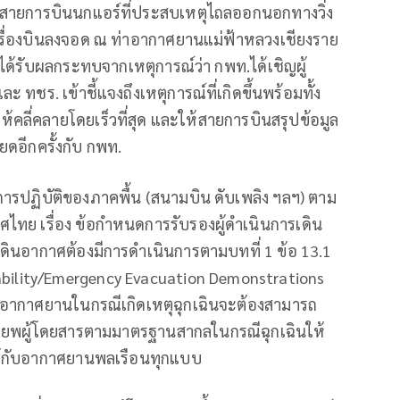
งบินสายการบินนกแอร์ที่ประสบเหตุไถลออกนอกทางวิ่ง
ครื่องบินลงจอด ณ ท่าอากาศยานแม่ฟ้าหลวงเชียงราย
ได้รับผลกระทบจากเหตุการณ์ว่า กพท.ได้เชิญผู้
ทชร. เข้าชี้แจงถึงเหตุการณ์ที่เกิดขึ้นพร้อมทั้ง
คลี่คลายโดยเร็วที่สุด และให้สายการบินสรุปข้อมูล
ียดอีกครั้งกับ กพท.
ารปฏิบัติของภาคพื้น (สนามบิน ดับเพลิง ฯลฯ) ตาม
ทย เรื่อง ข้อกำหนดการรับรองผู้ดำเนินการเดิน
เดินอากาศต้องมีการดำเนินการตามบทที่ 1 ข้อ 13.1
ability/Emergency Evacuation Demonstrations
กอากาศยานในกรณีเกิดเหตุฉุกเฉินจะต้องสามารถ
รอพยพผู้โดยสารตามมาตรฐานสากลในกรณีฉุกเฉินให้
นใช้กับอากาศยานพลเรือนทุกแบบ