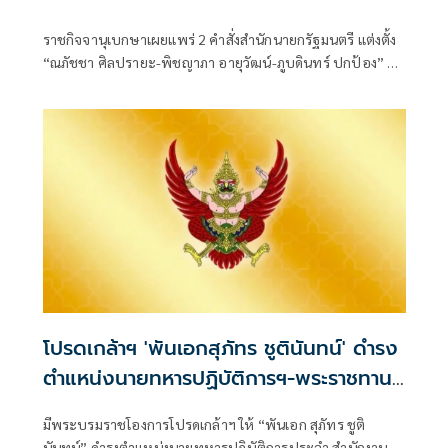
ราชกิจจานุเบกษาเผยแพร่ 2 คำสั่งสำนักนายกรัฐมนตรี แต่งตั้ง
“ณภัชชา ศิลปรายะ-พิชญาภา อายุวัฒน์-ภูบดินทร์ ปกป้อง” นั่ง
ข้าราชการการเมือง ตำแหน่งประจำสำนักเลขาธิการนายก
รัฐมนตรี มีผลตั้งแต่ 27 ก
โปรดเกล้าฯ 'พันเอกสุภัทร ชูตินันทน์' ดำรง
ตำแหน่งนายทหารปฏิบัติการฯ-พระราชทาน
ยศ 'พลตรี'
มีพระบรมราชโองการโปรดเกล้าฯ ให้ “พันเอก สุภัทร ชูติ
นันทน์” ดำรงตำแหน่งนายทหารปฏิบัติการประจำ สำนักงาน