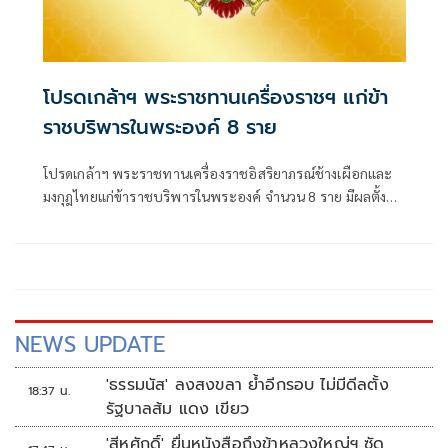
โปรดเกล้าฯ พระราชทานเครื่องราชฯ แก่ข้า
ราชบริพารในพระองค์ 8 ราย
โปรดเกล้าฯ พระราชทานเครื่องราชอิสริยาภรณ์ช้างเผือกและ
มงกุฎไทยแก่ข้าราชบริพารในพระองค์ จำนวน 8 ราย มีผลตั้งแต่
วันที่ 31 กรกฎาคม 2569 โดยมีทั้งชั้น
NEWS UPDATE
'ธรรมนัส' ลงสงขลา ย้ำอีกรอบ ไม่มีดีลตั้ง
18:37 น.
รัฐบาลส้ม แดง เขียว
'สีหศักดิ์' ยื่นหนังสือถึงข้าหลวงใหญ่ฯ ซัด