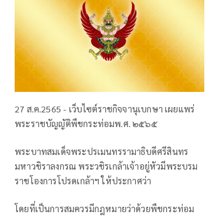
27 ส.ค.2565 - เว็บไซต์ราชกิจจานุเบกษา เผยแพร่
พระราชบัญญัติพืชกระท่อมพ.ศ. ๒๕๖๕
พระบาทสมเด็จพระปรเมนทรรามาธิบดีศรีสินทร
มหาวชิราลงกรณ พระวชิรเกล้าเจ้าอยู่หัวมีพระบรม
ราชโองการโปรดเกล้าฯ ให้ประกาศว่า
โดยที่เป็นการสมควรมีกฎหมายว่าด้วยพืชกระท่อม