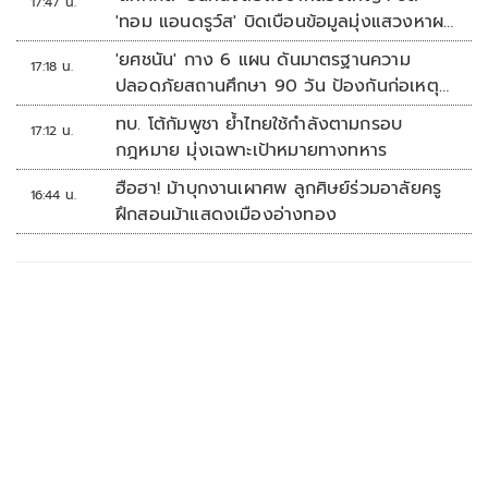
17:47 น.
'ทอม แอนดรูว์ส' บิดเบือนข้อมูลมุ่งแสวงหาผล
ประโยชน์ทางการเมือง
'ยศชนัน' กาง 6 แผน ดันมาตรฐานความ
17:18 น.
ปลอดภัยสถานศึกษา 90 วัน ป้องกันก่อเหตุ
รุนแรง
ทบ. โต้กัมพูชา ย้ำไทยใช้กำลังตามกรอบ
17:12 น.
กฎหมาย มุ่งเฉพาะเป้าหมายทางทหาร
ฮือฮา! ม้าบุกงานเผาศพ ลูกศิษย์ร่วมอาลัยครู
16:44 น.
ฝึกสอนม้าแสดงเมืองอ่างทอง