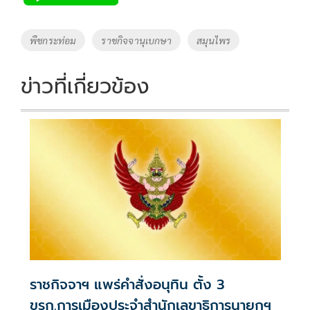
b
er
y
e
o
Li
Tags
พืชกระท่อม
ราชกิจจานุเบกษา
สมุนไพร
o
n
k
k
ข่าวที่เกี่ยวข้อง
ราชกิจจาฯ แพร่คำสั่งอนุทิน ตั้ง 3
ขรก.การเมืองประจำสำนักเลขาธิการนายกฯ