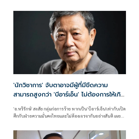
ไปแล้ว ต้องตอบคำถามมายังผู้แทนของรัฐบาล เตือนสำนักข่าว
กรองฯ ประเมินสถานการณ์แบบ'ตัดเท้าเข้าเกือก' สุ่มเสี่ยงที่จะ
ผิดพลาด ยันยังคงทักท้วงตรวจสอบการทำงานของรัฐบาลต่อ
ไปอย่างเข้มข้น
'นักวิชาการ' จับตาอาจมีผู้ที่มีขีดความ
สามารถสูงกว่า 'บีอาร์เอ็น' ไม่ต้องการให้เกิด
ความสงบ
'อ.หริรักษ์' สงสัย กลุ่มก่อการร้าย หากเป็น'บีอาร์เอ็น'เท่ากับเปิด
ศึกกับฝ่ายความมั่นคงไทยและไม่ต้องเจรจากันอย่างสันติ เผยวง
ในลึกๆบอกว่า เป็นคนที่ถูก recruit จากจังหวัดอื่น ได้รับการฝึก
และวางแผนมาเป็นอย่างดี อาจมีใครที่มีขีดความสามารถสูงกว่า
บีอาร์เอ็น มาเลเซีย และกองทัพไทย ไม่ต้องการให้เกิดความสงบ