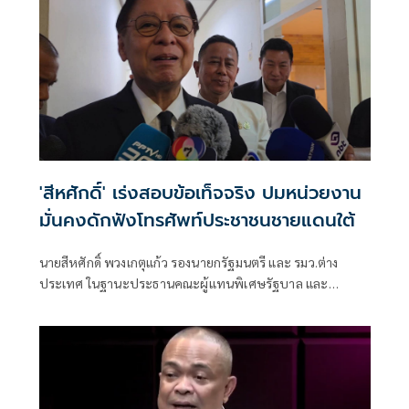
ก็ได้
'สีหศักดิ์' เร่งสอบข้อเท็จจริง ปมหน่วยงาน
มั่นคงดักฟังโทรศัพท์ประชาชนชายแดนใต้
นายสีหศักดิ์ พวงเกตุแก้ว รองนายกรัฐมนตรี และ รมว.ต่าง
ประเทศ ในฐานะประธานคณะผู้แทนพิเศษรัฐบาล และ
พล.ท.อดุลย์ บุญธรรมเจริญ รมว.กลาโหม และ รองประธาน
คณะผู้แทนพิเศษรัฐบาล ร่วมกันให้สัมภาษณ์ชี้แจงถึงการแก้ไข
ปัญหาภาคใต้