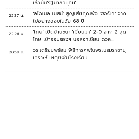
เชื่อมั่น'รัฐบาลอนุทิน'
'ลิโอเนล เมสซี' สูญเสียคุณพ่อ 'ฮอร์เก' จาก
22:37 น.
ไปอย่างสงบในวัย 68 ปี
'ไทย' เปิดบ้านชนะ 'เมียนมา' 2-0 จาก 2 จุด
22:26 น.
โทษ เข้ารอบรองฯ บอลอาเซียน ดวล
'สิงคโปร์'
วธ.เตรียมพร้อม พิธีการศพในพระบรมราชานุ
20:59 น.
เคราะห์ เหตุยิงในโรงเรียน