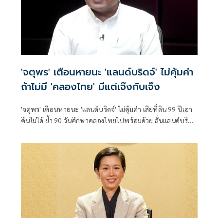
'จตุพร' เตือนหายนะ 'แลนด์บริดจ์' ไม่คุ้มค่า
ถ้าไม่มี 'คลองไทย' มีแต่เจ๊งกับเจ๊ง
'จตุพร' เตือนหายนะ 'แลนด์บริดจ์' ไม่คุ้มค่า เสียที่ดิน 99 ปีเอา
คืนไม่ได้ ย้ำ 90 วันศึกษาคลองไทยไปพร้อมด้วย ลั่นแลนด์บริดจ์
เพรียวๆ อย่าริทำ มีแต่เจ๊งกับเจ๊ง เสนอใช้เส้นทางมอเตอร์เวย์เซา
ท์เทิร์นซีบอร์ดเดิมเกิดประโยชน์กว่า ไม่เสียค่าเวนคืนที่ดินอีก