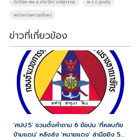
บิ๊กป้อม-พล.อ.ประวิตร วงษ์สุวรรณ
พ.ร.ก.ฉุกเฉิน
k
k
หน่วยงานความมั่นคง
ข่าวที่เกี่ยวข้อง
'ศปป.5' ชวนตั้งคำถาม 6 ข้อปม 'ที่หลบภัย
ข้ามแดน' หลังส่ง 'หมายแดง' ล่ามือยิง 5