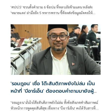
ทหารพราน
'ศปป.5' ชวนตั้งคำถาม 6 ข้อปม ที่หลบภัยข้ามแดน หลังส่ง
'หมายแดง' ล่ามือยิง 5 ทหารพราน ชี้ต้องส่งข้อมูลมัดคอให้
'มาเลเซีย' หลัง 'นายกฯ-กต.' ตกลงกับผู้นำฯ แล้ว ย้อน
ประวัติศาสตร์ความสัมพันธ์ 2 ชาติไทยช่วยยุติลัทธิคอมมิวนิสต์
ในอดีต แต่ปม 'ส่งผู้ร้ายข้ามแดน-คนสองสัญชาติกลับไม่เห็น
ผลลัพธ์' หวังสื่อช่วยขุดข้อเท็จจริง
'รอมฎอน' เชื่อ โต๊ะสันติภาพยังไม่ล่ม เป็น
หน้าที่ 'บีอาร์เอ็น' ต้องตอบคำถามมายังผู้
แทนรัฐบาล
'รอมฎอน' มั่นใจโต๊ะสันติภาพยังไม่ล่ม ตั้งข้อสังเกตคำสัมภาษณ์
หัวหน้าการพูดคุยสันติสุข เชื่อทาง 'บีอาร์เอ็น' คงได้รับสารที่ส่ง