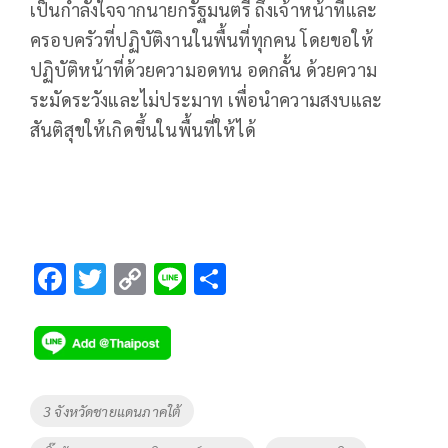
เป็นกำลังใจจากนายกรัฐมนตรี ถึงเจ้าหน้าที่และ
ครอบครัวที่ปฏิบัติงานในพื้นที่ทุกคน โดยขอให้
ปฏิบัติหน้าที่ด้วยความอดทน อดกลั้น ด้วยความ
ระมัดระวังและไม่ประมาท เพื่อนำความสงบและ
สันติสุขให้เกิดขึ้นในพื้นที่ให้ได้
F
T
C
Li
S
ac
wi
o
n
h
e
tt
p
e
ar
b
er
y
e
o
Li
Tags
3 จังหวัดชายแดนภาคใต้
o
n