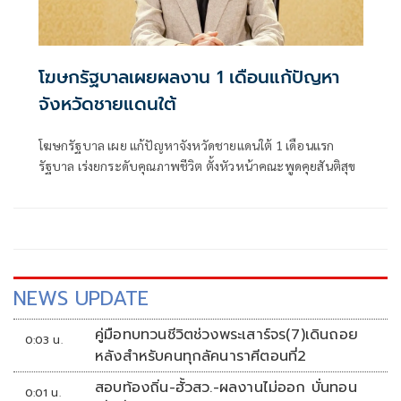
โฆษกรัฐบาลเผยผลงาน 1 เดือนแก้ปัญหา
จังหวัดชายแดนใต้
โฆษกรัฐบาล เผย แก้ปัญหาจังหวัดชายแดนใต้ 1 เดือนแรก
รัฐบาล เร่งยกระดับคุณภาพชีวิต ตั้งหัวหน้าคณะพูดคุยสันติสุข
NEWS UPDATE
คู่มือทบทวนชีวิตช่วงพระเสาร์จร(7)เดินถอย
0:03 น.
หลังสำหรับคนทุกลัคนาราศีตอนที่2
สอบท้องถิ่น-ฮั้วสว.-ผลงานไม่ออก บั่นทอน
0:01 น.