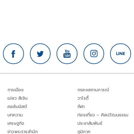
การเมือง
กรองสถานการณ์
เปลว สีเงิน
วาไรตี้
คอลัมนิสต์
กีฬา
บทความ
ท่องเที่ยว – ศิลปวัฒนธรรม
เศรษฐกิจ
ประชาสัมพันธ์
ข่าวพระราชสำนัก
ภูมิภาค