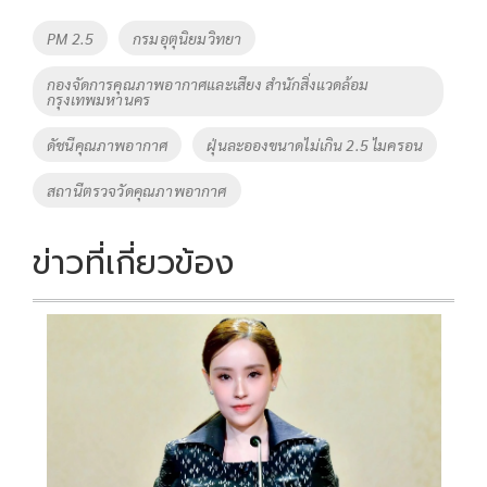
o
Li
Tags
PM 2.5
กรมอุตุนิยมวิทยา
o
n
กองจัดการคุณภาพอากาศและเสียง สำนักสิ่งแวดล้อม
k
k
กรุงเทพมหานคร
ดัชนีคุณภาพอากาศ
ฝุ่นละอองขนาดไม่เกิน 2.5 ไมครอน
สถานีตรวจวัดคุณภาพอากาศ
ข่าวที่เกี่ยวข้อง