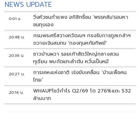
NEWS UPDATE
วิ่งหัวชนกำแพง อภิสิทธิ์ชน 'พรรคส้ม'รอมหา
0:01 น.
ชนทุบเอง
กรมพระศรีสวางควัฒนฯ ทรงรับการทูลเกล้าฯ
20:48 น.
ถวายเงินสมทบ 'กองทุนหทัยทิพย์'
ชาวบ้านผวา รอยเท้าสัตว์ใหญ่กลางสวน
20:39 น.
ทุเรียน พบกัดแทะลำต้น หวั่นเป็นหมี
การเคหะแห่งชาติ เร่งขับเคลื่อน ‘บ้านเพื่อคน
20:27 น.
ไทย’
WHAUPโชว์กำไร Q2/69 โต 276%แตะ 532
20:14 น.
ล้านบาท