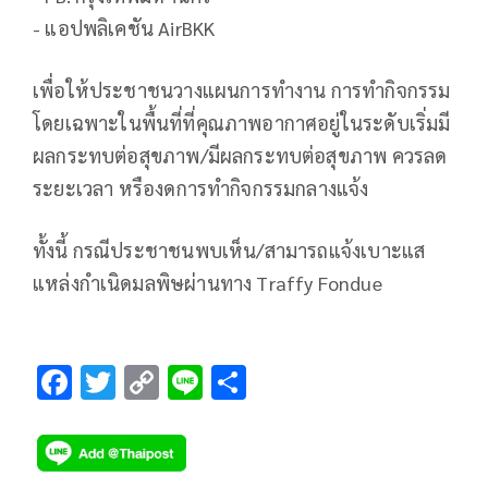
- แอปพลิเคชัน AirBKK
เพื่อให้ประชาชนวางแผนการทำงาน การทำกิจกรรม
โดยเฉพาะในพื้นที่ที่คุณภาพอากาศอยู่ในระดับเริ่มมี
ผลกระทบต่อสุขภาพ/มีผลกระทบต่อสุขภาพ ควรลด
ระยะเวลา หรืองดการทำกิจกรรมกลางแจ้ง
ทั้งนี้ กรณีประชาชนพบเห็น/สามารถแจ้งเบาะแส
แหล่งกำเนิดมลพิษผ่านทาง Traffy Fondue
F
T
C
Li
S
ac
wi
o
n
h
e
tt
p
e
ar
b
er
y
e