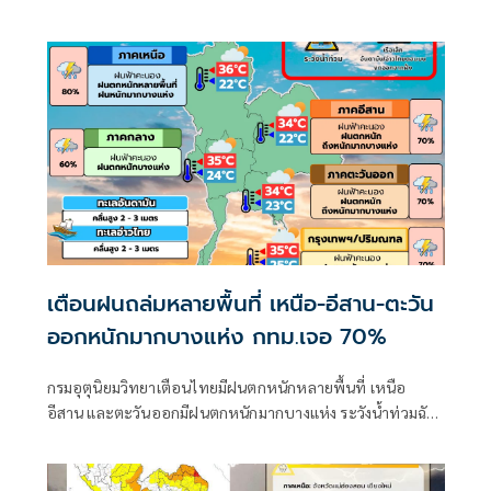
ตะวันออกยังคงมีฝนตกหนักบางแห่ง
เตือนฝนถล่มหลายพื้นที่ เหนือ-อีสาน-ตะวัน
ออกหนักมากบางแห่ง กทม.เจอ 70%
กรมอุตุนิยมวิทยาเตือนไทยมีฝนตกหนักหลายพื้นที่ เหนือ
อีสาน และตะวันออกมีฝนตกหนักมากบางแห่ง ระวังน้ำท่วมฉับ
พลัน-น้ำป่าไหลหลาก ขณะที่อันดามันตอนบนและอ่าวไทย
ตอนบนคลื่นสูง 2-3 เมตร เรือเล็กควรงดออกจากฝั่ง ส่วนไต้ฝุ่น
“ดอลฟิน” ไม่เข้าไทย