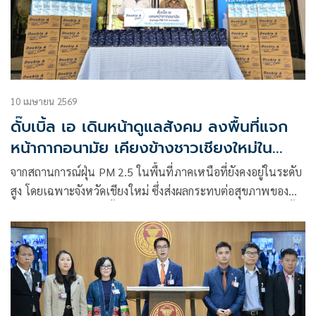
10 เมษายน 2569
ดั๊บเบิ้ล เอ เดินหน้าดูแลสังคม ลงพื้นที่แจก
หน้ากากอนามัย เคียงข้างชาวเชียงใหม่ใน
วิกฤต PM 2.5
จากสถานการณ์ฝุ่น PM 2.5 ในพื้นที่ภาคเหนือที่ยังคงอยู่ในระดับ
สูง โดยเฉพาะจังหวัดเชียงใหม่ ซึ่งส่งผลกระทบต่อสุขภาพของ
ประชาชนในวงกว้าง ทั้งเด็ก ผู้สูงอายุ และกลุ่มเปราะบาง ดั๊บเบิ้ล
เอ ขอร่วมเป็นส่วนหนึ่งในการดูแลสังคม ส่งความห่วงใยเคียงข้าง
คนไทย มอบหน้ากากอนามัยทางการแพทย์ “Double A Care”