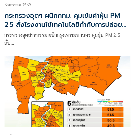
6 มกราคม 2569
กระทรวงอุตฯ ผนึกกทม. คุมเข้มค่าฝุ่น PM
2.5 สั่งโรงงานใช้เทคโนโลยีกำกับการปล่อย
มลพิษ
กระทรวงอุตสาหกรรม ผนึกกรุงเทพมหานคร คุมฝุ่น PM 2.5
ลั่น…