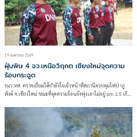
19 เมษายน 2569
ฝุ่นพิษ 4 จว.เหนือวิฤกต เชียงใหม่จุดความ
ร้อนกระฉูด
รมว.ทส. ตรวจเยี่ยมให้กำลังใจเจ้าหน้าที่สถานีควบคุมไฟป่าภู
พิงค์ จ.เชียงใหม่ ขณะที่จุดความร้อนยังพุ่งเอาไม่อยู่ pm 2.5 เกิน
มาตรฐานต่อเนื่อง 4 จังหวัดอ่วมหนัก