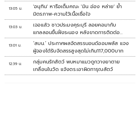
'อนุทิน' หารือเต็มคณะ 'มิน อ่อง หล่าย' ย้ำ
13:05 น.
มิตรภาพ-ความไว้เนื้อเชื่อใจ
เจอแล้ว ชาวประมงคุระบุรี ลอยคอมากับ
13:03 น.
แกลลอนขึ้นฝั่งระนอง หลังขาดการติดต่อ
หลายวัน
‘สบน.’ ประกาศผลจัดสรรบอนด์ออมพลัส แจง
13:01 น.
ผู้จองได้รับจัดสรรสูงสุดไม่เกิน117,000บาท
กลุ่มคนรักสัตว์ พบหมาแมวถูกวางยาตาย
12:39 น.
เกลื่อนในวัด แจ้งตร.เอาผิดทารุณสัตว์