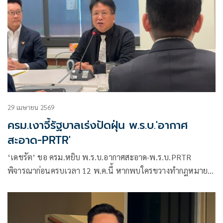
29 เมษายน 2569
ครม.เงาจี้รัฐบาลเร่งปัดฝุ่น พ.ร.บ.'อากาศ
สะอาด-PRTR'
‘เดชรัต’ ขอ ครม.หยิบ พ.ร.บ.อากาศสะอาด-พ.ร.บ.PRTR
พิจารณาก่อนครบเวลา 12 พ.ค.นี้ หากพบใครขวางทำกฎหมาย
สะดุด ปชน.พร้อมสู้เพื่อประชาชน