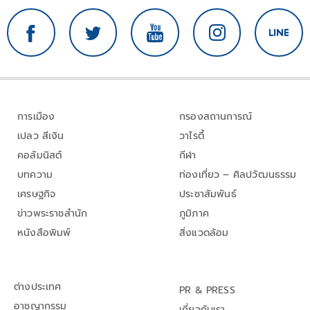
การเมือง
กรองสถานการณ์
เปลว สีเงิน
วาไรตี้
คอลัมนิสต์
กีฬา
บทความ
ท่องเที่ยว – ศิลปวัฒนธรรม
เศรษฐกิจ
ประชาสัมพันธ์
ข่าวพระราชสำนัก
ภูมิภาค
หนังสือพิมพ์
สิ่งแวดล้อม
ต่างประเทศ
PR & PRESS
อาชญากรรม
เกี่ยวกับเรา