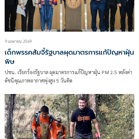
9 เมษายน 2569
เด็กพรรคส้มจี้รัฐบาลผุดมาตรการแก้ปัญหาฝุ่น
พิษ
ปชน. เรียกร้องรัฐบาล ผุดมาตรการแก้ปัญหาฝุ่น PM 2.5 หลังค่า
ดัชนีคุณภาพอากาศพุ่งสูง 5 วันติด