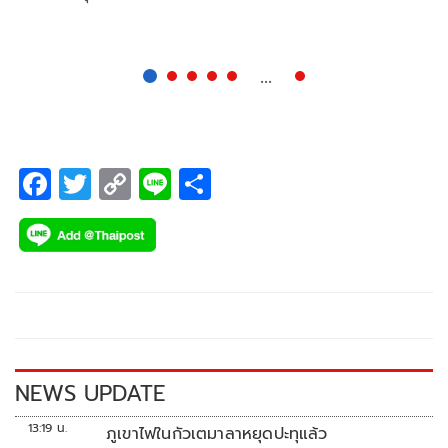
...
F
T
C
Li
S
ac
wi
o
n
h
e
tt
p
e
ar
b
er
y
e
o
Li
o
n
k
k
NEWS UPDATE
13:19 น.
ภูเขาไฟในกัวเตมาลาหยุดปะทุแล้ว