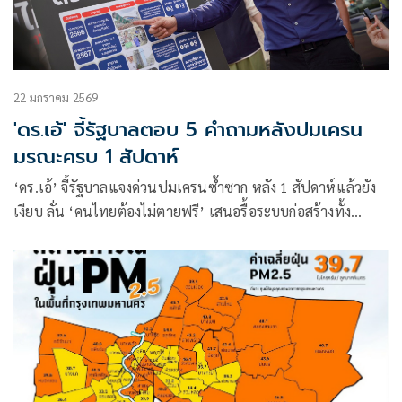
22 มกราคม 2569
'ดร.เอ้' จี้รัฐบาลตอบ 5 คำถามหลังปมเครน
มรณะครบ 1 สัปดาห์
‘ดร.เอ้’ จี้รัฐบาลแจงด่วนปมเครนซ้ำซาก หลัง 1 สัปดาห์แล้วยัง
เงียบ ลั่น ‘คนไทยต้องไม่ตายฟรี’ เสนอรื้อระบบก่อสร้างทั้ง
ประเทศ คุมเข้มความปลอดภัย ชูจัดการ PM 2.5 ที่ต้นตอ