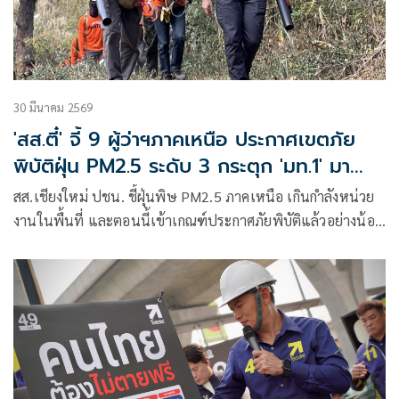
30 มีนาคม 2569
'สส.ตี๋' จี้ 9 ผู้ว่าฯภาคเหนือ ประกาศเขตภัย
พิบัติฝุ่น PM2.5 ระดับ 3 กระตุก 'มท.1' มา
บัญชาการเอง
สส.เชียงใหม่ ปชน. ชี้ฝุ่นพิษ​ PM2.5 ภาคเหนือ เกินกำลังหน่วย
งานในพื้นที่​ และตอนนี้เข้าเกณฑ์ประกาศภัยพิบัติแล้วอย่างน้อย​
9 จังหวัด​ ผู้ว่าฯต้องประกาศเขตภัยพิบัติและยกระดับเป็นภัย
ระดับสาม