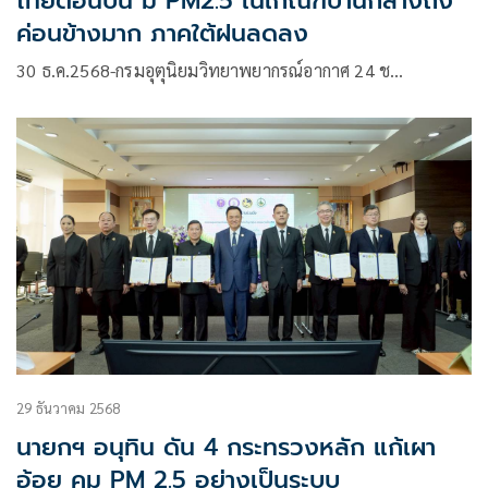
ไทยตอนบน มี PM2.5 ในเกณฑ์ปานกลางถึง
ค่อนข้างมาก ภาคใต้ฝนลดลง
30 ธ.ค.2568-กรมอุตุนิยมวิทยาพยากรณ์อากาศ 24 ช…
29 ธันวาคม 2568
นายกฯ อนุทิน ดัน 4 กระทรวงหลัก แก้เผา
อ้อย คุม PM 2.5 อย่างเป็นระบบ