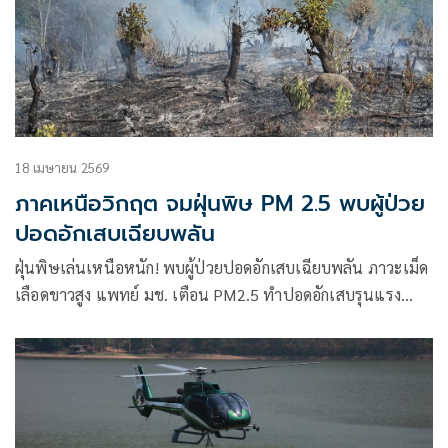
18 เมษายน 2569
ภาคเหนือวิกฤต จมฝุ่นพิษ PM 2.5 พบผู้ป่วย
ปอดอักเสบเฉียบพลัน
ฝุ่นพิษเล่นเหนือหนัก! พบผู้ป่วยปอดอักเสบเฉียบพลัน ภาวะเม็ด
เลือดขาวสูง แพทย์ มช. เตือน PM2.5 ทำปอดอักเสบรุนแรง
คนไข้ทรุดไว เสี่ยงหายใจล้มเหลว