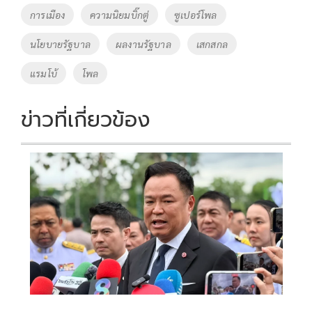
o
Li
Tags
การเมือง
ความนิยมบิ๊กตู่
ซูเปอร์โพล
o
n
นโยบายรัฐบาล
ผลงานรัฐบาล
เสกสกล
k
k
แรมโบ้
โพล
ข่าวที่เกี่ยวข้อง