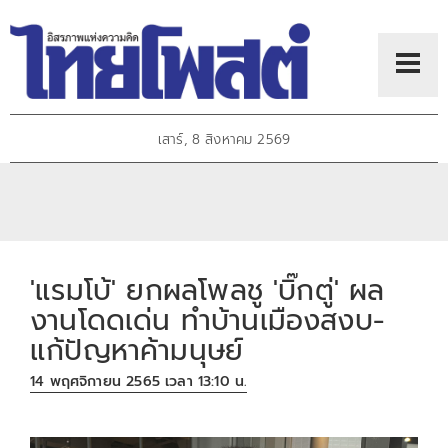
เสาร์, 8 สิงหาคม 2569
'แรมโบ้' ยกผลโพลชู 'บิ๊กตู่' ผล
งานโดดเด่น ทำบ้านเมืองสงบ-
แก้ปัญหาค้ามนุษย์
14 พฤศจิกายน 2565 เวลา 13:10 น.