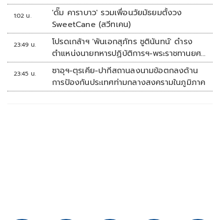
'ดั๊ม คาราบาว' รวมเพื่อนวัยมัธยมตั้งวง
1:02 น.
SweetCane (สวีทเคน)
โปรดเกล้าฯ 'พันเอกสุภัทร ชูตินันทน์' ดำรง
23:49 น.
ตำแหน่งนายทหารปฏิบัติการฯ-พระราชทานยศ
'พลตรี'
ซาอุฯ-ตุรเคีย-ปากีสถานลงนามข้อตกลงด้าน
23:45 น.
การป้องกันประเทศท่ามกลางสงครามในภูมิภาค