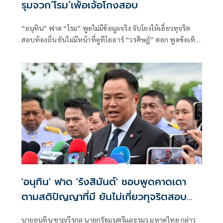
รุมจวก‘โรม’เพ้อเจ้อโกงสอบ
“อนุทิน” ฟาด “โรม” พูดไม่มีข้อมูลจริง จับโยงให้เอี่ยวทุจริต
สอบท้องถิ่น ยันไม่มีหน้าที่ดูทีโออาร์ “วรศิษฎ์” ตอก พูดข้อเท็จ
จริงไม่ครบ
'อนุทิน' ฟาด 'รังสิมันต์' ชอบพูดคาดเดา
ตามสติปัญญาที่มี ยันไม่เกี่ยวทุจริตสอบ
ท้องถิ่น
นายอนุทิน ชาญวีรกูล นายกรัฐมนตรีและรมว.มหาดไทย กล่าว