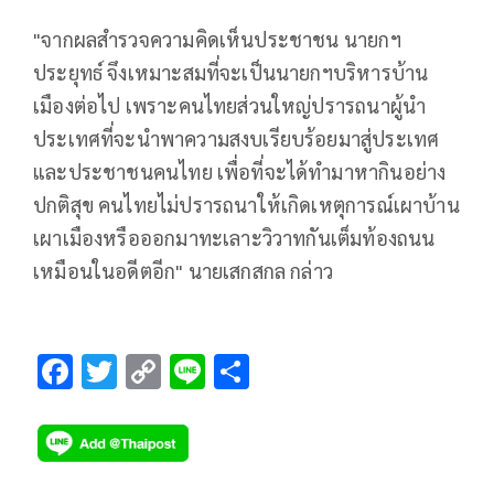
"จากผลสำรวจความคิดเห็นประชาชน นายกฯ
ประยุทธ์ จึงเหมาะสมที่จะเป็นนายกฯบริหารบ้าน
เมืองต่อไป เพราะคนไทยส่วนใหญ่ปรารถนาผู้นำ
ประเทศที่จะนำพาความสงบเรียบร้อยมาสู่ประเทศ
และประชาชนคนไทย เพื่อที่จะได้ทำมาหากินอย่าง
ปกติสุข คนไทยไม่ปรารถนาให้เกิดเหตุการณ์เผาบ้าน
เผาเมืองหรือออกมาทะเลาะวิวาทกันเต็มท้องถนน
เหมือนในอดีตอีก" นายเสกสกล กล่าว
F
T
C
Li
S
ac
wi
o
n
h
e
tt
p
e
ar
b
er
y
e