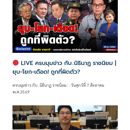
LIVE ครบมุมข่าว กับ..นิธินาฏ ราชนิยม |
ยุบ-โยก-เดือด! ถูกที่ผิดตัว?
ครบมุมข่าว กับ..นิธินาฏ ราชนิยม : : วันศุกร์ที่ 7 สิงหาคม
พ.ศ.2569