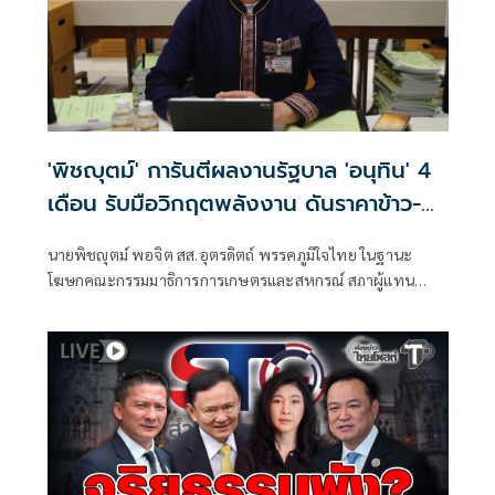
'พิชญุตม์' การันตีผลงานรัฐบาล 'อนุทิน' 4
เดือน รับมือวิกฤตพลังงาน ดันราคาข้าว-
ยาง-ปาล์ม พุ่งต่อเนื่อง พร้อมอัดมาตรการ
นายพิชญุตม์ พอจิต สส.อุตรดิตถ์ พรรคภูมิใจไทย ในฐานะ
ช่วยลดต้นทุน-ขยายตลาดโลก
โฆษกคณะกรรมมาธิการการเกษตรและสหกรณ์ สภาผู้แทน
ราษฎร กล่าวถึงสถานการณ์ราคาสินค้าเกษตร ว่า ภายหลัง
รัฐบาลภายใต้การนำของนายอนุทิน ชาญวีรกูล นายกรัฐมนตรี
เข้าบริหารประเทศ 4 เดือน สามารถรับมือกับวิกฤตพลังงาน
และสงครามตะวันออกกลางได้ดี ส่งผลให้ราคาสินค้าเกษตร
หลักปรับตัวสูงขึ้น