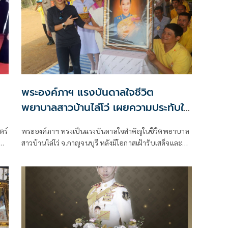
พระองค์ภาฯ แรงบันดาลใจชีวิต
พยาบาลสาวบ้านไล่โว่ เผยความประทับใจ
ถวายภาพวาด
ตร์
พระองค์ภาฯ ทรงเป็นแรงบันดาลใจสำคัญในชีวิตพยาบาล
ป็น
สาวบ้านไล่โว่ จ.กาญจนบุรี หลังมีโอกาสเฝ้ารับเสด็จและ
ช
ถวายภาพวาดเมื่อปี 2562 พร้อมเล่าความประทับใจใน
พระเมตตาและพระจริยวัตรอันงดงาม จนตัดสินใจเลือก
เส้นทางชีวิตเป็นพยาบาลเพื่อช่วยเหลือผู้อื่น