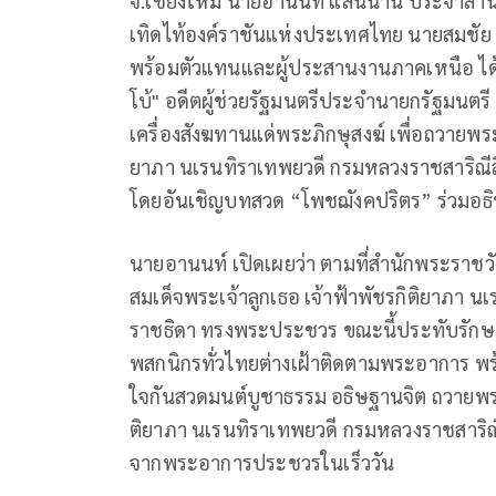
จ.เชียงใหม่ นายอานนท์ แสนน่าน ประจำสำน
เทิดไท้องค์ราชันแห่งประเทศไทย นายสมชัย
พร้อมตัวแทนและผู้ประสานงานภาคเหนือ ได
โบ้" อดีตผู้ช่วยรัฐมนตรีประจำนายกรัฐมนตรี 
เครื่องสังฆทานแด่พระภิกษุสงฆ์ เพื่อถวายพร
ยาภา นเรนทิราเทพยวดี กรมหลวงราชสาริณีส
โดยอันเชิญบทสวด “โพชฌังคปริตร” ร่วมอธิ
นายอานนท์ เปิดเผยว่า ตามที่สำนักพระราชวัง
สมเด็จพระเจ้าลูกเธอ เจ้าฟ้าพัชรกิติยาภา 
ราชธิดา ทรงพระประชวร ขณะนี้ประทับรัก
พสกนิกรทั่วไทยต่างเฝ้าติดตามพระอาการ พ
ใจกันสวดมนต์บูชาธรรม อธิษฐานจิต ถวายพระพ
ติยาภา นเรนทิราเทพยวดี กรมหลวงราชสาริณ
จากพระอาการประชวรในเร็ววัน