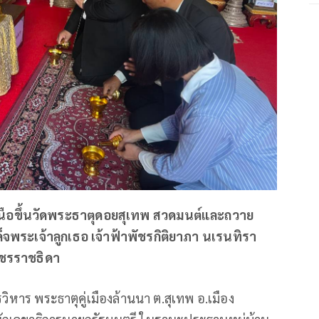
หนือขึ้นวัดพระธาตุดอยสุเทพ สวดมนต์และถวาย
จพระเจ้าลูกเธอ เจ้าฟ้าพัชรกิติยาภา นเรนทิรา
ัชรราชธิดา
หาร พระธาตุคู่เมืองล้านนา ต.สุเทพ อ.เมือง