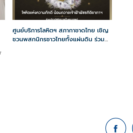
ศูนย์บริการโลหิตฯ สภากาชาดไทย เชิญ
ชวนพสกนิกรชาวไทยทั้งแผ่นดิน ร่วม
บริจาคโลหิต โครงการ ' น้อมถวายเจ้า
7
ฟ้าพัชรกิติยาภา ฯ'
าม