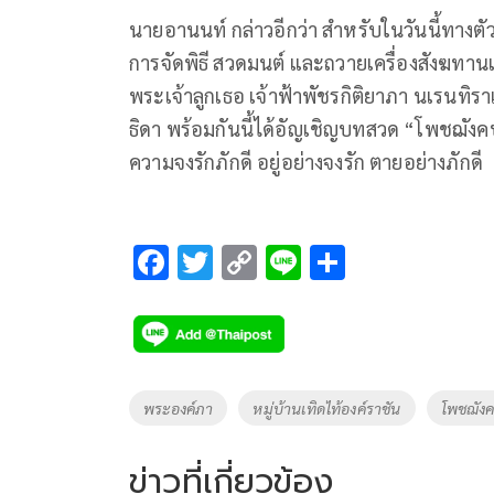
นายอานนท์ กล่าวอีกว่า สำหรับในวันนี้ทางตั
การจัดพิธี สวดมนต์ และถวายเครื่องสังฆทาน
พระเจ้าลูกเธอ เจ้าฟ้าพัชรกิติยาภา นเรนทิ
ธิดา พร้อมกันนี้ได้อัญเชิญบทสวด “โพชฌัง
ความจงรักภักดี อยู่อย่างจงรัก ตายอย่างภักดี
F
T
C
Li
S
ac
wi
o
n
h
e
tt
p
e
ar
b
er
y
e
o
Li
Tags
พระองค์ภา
หมู่บ้านเทิดไท้องค์ราชัน
โพชฌังค
o
n
k
k
ข่าวที่เกี่ยวข้อง