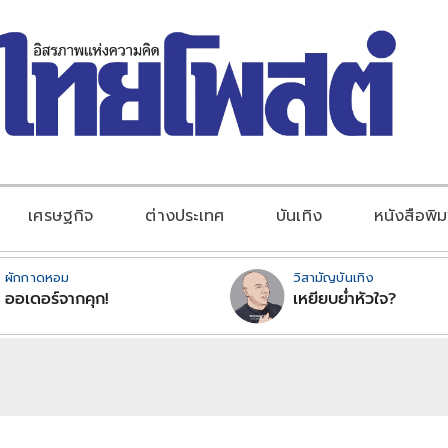
เศรษฐกิจ
ต่างประเทศ
บันเทิง
หนังสือพิม
ผักกาดหอม
วิสามัญบันเทิง
ออเดอร์จากคุก!
เหยียบย่ำหัวใจ?