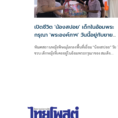
เปิดชีวิต 'น้องสปอย' เด็กในอ้อมพระ
กรุณา 'พระองค์ภาฯ' วันนี้อยู่กับยาย
ขณะแม่ยังอยู่ในเรือนจำ
ทัณฑสถานหญิงพิษณุโลกลงพื้นที่เยี่ยม "น้องสปอย" วัย 
ขวบ เด็กหญิงที่เคยอยู่ในอ้อมพระกรุณาของ สมเด็จ
พระเจ้าลูกเธอ เจ้าฟ้าพัชรกิติยาภาฯ เมื่อครั้งเสด็จติดต