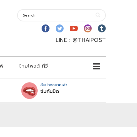
LINE : @THAIPOST
พ์
ไทยโพสต์ ทีวี
คันปากอยากเล่า
ข่มกันมิด