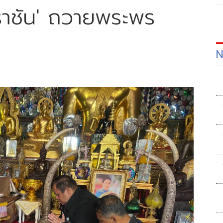
ค์ราชัน' ถวายพระพร
N