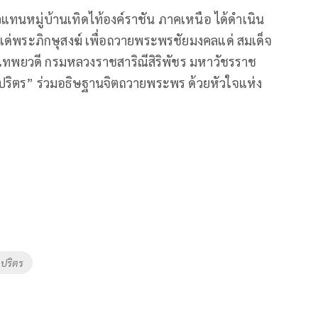
วแทนหมู่บ้านเทิดไท้องค์ราชัน ภาคเหนือ ได้ดำเนิน
แด่พระภิกษุสงฆ์ เพื่อถวายพระพรชัยมงคลแด่ สมเด็จ
ราเทพยวดี กรมหลวงราชสาริณีสิริพัชร มหาวัชรราช
คปริตร” ร่วมอธิษฐานจิตถวายพระพร ด้วยหัวใจแห่ง
ปริตร