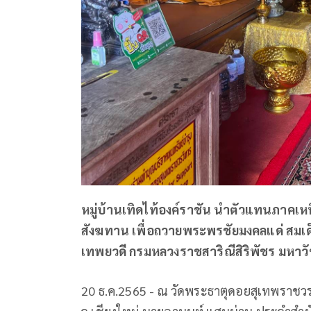
หมู่บ้านเทิดไท้องค์ราชัน นำตัวแทนภาคเ
สังฆทาน เพื่อถวายพระพรชัยมงคลแด่ สมเด็
เทพยวดี กรมหลวงราชสาริณีสิริพัชร มหาว
20 ธ.ค.2565 - ณ วัดพระธาตุดอยสุเทพราชวรวิ