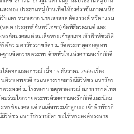
ักเลขาธิการนายกรัฐมนตรี ในฐานะประธานหมู่บ้าน
 แสงทอง ประธานหมู่บ้านเทิดไท้องค์ราชันภาคเหนือ
้รับมอบหมายจาก นายเสกสกล อัตถาวงศ์ หรือ "แรม
(พล.อ.ประยุทธ์ จันทร์โอชา) จัดพิธีสวดมนต์ และ
ะพรชัยมงคลแด่ สมเด็จพระเจ้าลูกเธอ เจ้าฟ้าพัชรกิติ
ิริพัชร มหาวัชรราชธิดา ณ วัดพระธาตุดอยสุเทพ
ษฐานจิตถวายพระพร ด้วยหัวใจแห่งความจงรักภักดี
ได้ออกแถลงการณ์ เมื่อ 15 ธันวาคม 2565 เรื่อง
นเรนทิราเทพยวดี กรมหลวงราชสาริณีสิริพัชร มหาวัชร
ษาพระองค์ ณ โรงพยาบาลจุฬาลงกรณ์ สภากาชาดไทย
ร้อมร่วมใจถวายพระพรด้วยความจงรักภักดีและน้อม
รชัยมงคล แด่ สมเด็จพระเจ้าลูกเธอ เจ้าฟ้าพัชรกิ
ีสิริพัชร มหาวัชรราชธิดา ขอให้พระองค์ทรงหาย