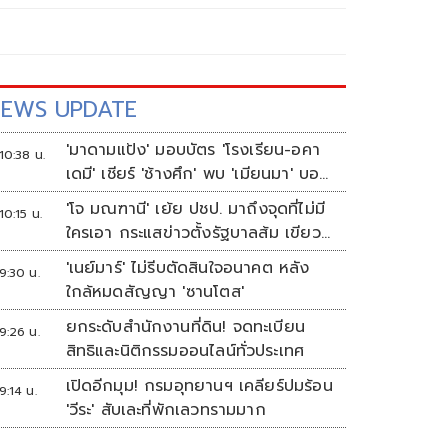
EWS UPDATE
'มาดามแป้ง' มอบบัตร 'โรงเรียน-อคา
10:38 น.
เดมี' เชียร์ 'ช้างศึก' พบ 'เมียนมา' บอล
อาเซียน
'โจ มณฑานี' เย้ย ปชป. มาถึงจุดที่ไม่มี
10:15 น.
ใครเอา กระแสข่าวตั้งรัฐบาลส้ม เขียว
แดง ก็ยังไม่มีฟ้าเลย
'เนย์มาร์' ไม่รีบตัดสินใจอนาคต หลัง
9:30 น.
ใกล้หมดสัญญา 'ซานโตส'
ยกระดับสำนักงานที่ดิน! จดทะเบียน
9:26 น.
สิทธิและนิติกรรมออนไลน์ทั่วประเทศ
เปิดอีกมุม! กรมอุทยานฯ เคลียร์ปมร้อน
9:14 น.
'วีระ' สับเละที่พักเลวทรามมาก