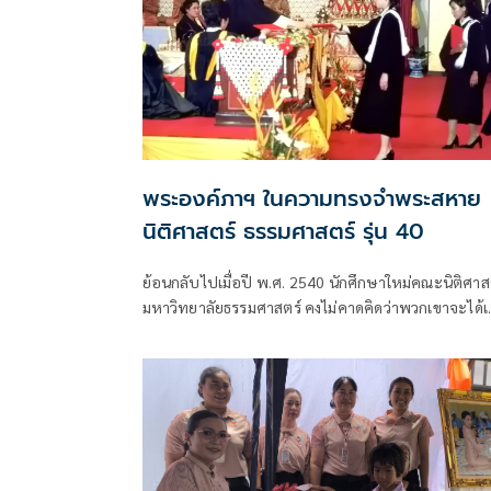
พระองค์ภาฯ ในความทรงจำพระสหาย
นิติศาสตร์ ธรรมศาสตร์ รุ่น 40
ย้อนกลับไปเมื่อปี พ.ศ. 2540 นักศึกษาใหม่คณะนิติศาส
มหาวิทยาลัยธรรมศาสตร์ คงไม่คาดคิดว่าพวกเขาจะได้เ
“พระสหายร่วมรุ่น” ของ สมเด็จพระเจ้าลูกเธอ เจ้าฟ้าพั
รกิติยาภา นเ