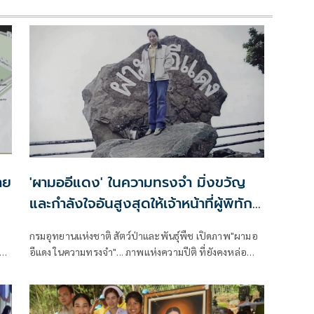
าย
'ผามออีแดง' ในความทรงจำ มิ่งขวัญ
และกำลังใจอันสูงสุดให้เจ้าหน้าที่ผู้พิทักษ์
ป่าไทย
กรมอุทยานแห่งชาติ สัตว์ป่าและพันธุ์พืช เปิดภาพ"ผามอ
ศพ
อีแดง ในความทรงจำ"... ภาพแห่งความปีติ ที่ยังคงหล่อ
เลี้ยงหัวใจผู้พิทักษ์ป่า และผืนป่าเขาพระวิหาร