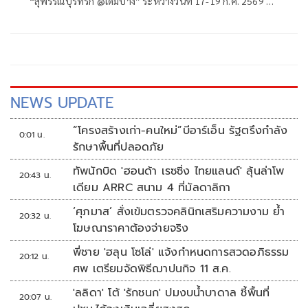
“สุพรรณบุรีที่รัก @เดิมบาง” ระหว่างวันที่ 17-19 ก.ค. 2569 ณ
ที่ว่าการอำเภอเดิมบางนางบวช ยกทัพดนตรี 5 สายธาร ศิลปิน
ชื่อดัง อาหารพื้นถิ่น และ
NEWS UPDATE
“โครงสร้างเก่า-คนใหม่”บีอาร์เอ็น รัฐตรึงกำลัง
0:01 น.
รักษาพื้นที่ปลอดภัย
ทัพนักบิด 'ฮอนด้า เรซซิ่ง ไทยแลนด์' ลุ้นล่าโพ
20:43 น.
เดียม ARRC สนาม 4 ที่มัลดาลิกา
‘ศุภมาส’ สั่งเข้มตรวจคลินิกเสริมความงาม ย้ำ
20:32 น.
โฆษณาราคาต้องจ่ายจริง
พี่ชาย 'ฮลุน โซโล่' แจ้งกำหนดการสวดอภิธรรม
20:12 น.
ศพ เตรียมจัดพิธีฌาปนกิจ 11 ส.ค.
'ลลิดา' โต้ 'รักชนก' ปมงบน้ำบาดาล ชี้พื้นที่
20:07 น.