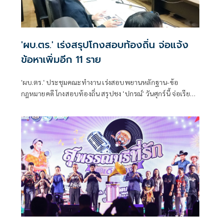
'ผบ.ตร.' เร่งสรุปโกงสอบท้องถิ่น จ่อแจ้ง
ข้อหาเพิ่มอีก 11 ราย
'ผบ.ตร.' ประชุมคณะทำงาน เร่งสอบพยานหลักฐาน-ข้อ
กฎหมายคดี โกงสอบท้องถิ่น สรุปชง 'ปกรณ์' วันศุกร์นี้ จ่อเรียกผู้
เกี่ยวข้องอีก 11 คน เข้ารับทราบข้อกล่าวหา