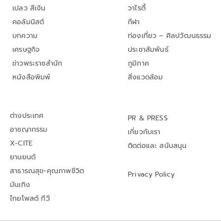
เปลว สีเงิน
วาไรตี้
คอลัมนิสต์
กีฬา
บทความ
ท่องเที่ยว – ศิลปวัฒนธรรม
เศรษฐกิจ
ประชาสัมพันธ์
ข่าวพระราชสำนัก
ภูมิภาค
หนังสือพิมพ์
สิ่งแวดล้อม
ต่างประเทศ
PR & PRESS
อาชญากรรม
เกี่ยวกับเรา
X-CITE
ติดต่อและ สนับสนุน
ยานยนต์
สาธารณสุข-คุณภาพชีวิต
Privacy Policy
บันเทิง
ไทยโพสต์ ทีวี