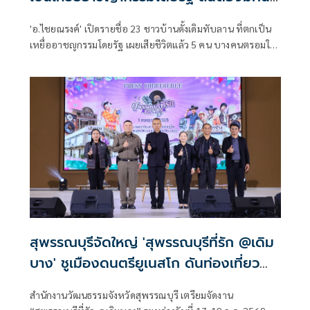
รับผิดชอบ
'อ.ไชยณรงค์' เปิดรายชื่อ 23 ชาวบ้านดั้งเดิมทับลาน ที่ตกเป็น
เหยื่ออาชญกรรมโดยรัฐ เผยเสียชีวิตแล้ว 5 คน บางคนตรอมใจ
ตายหลังถูกดำเนินคดี ลั่นจะต้องมีผู้รับผิดชอบ พวกเซฟทับลาน
ต้องรับผิดชอบด้วย
สุพรรณบุรีจัดใหญ่ 'สุพรรณบุรีที่รัก @เดิม
บาง' ชูเมืองดนตรียูเนสโก ดันท่องเที่ยว
สร้างสรรค์
สำนักงานวัฒนธรรมจังหวัดสุพรรณบุรี เตรียมจัดงาน