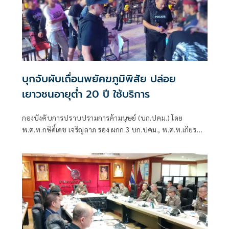
บุกจับผับเถื่อนพยัคฆภูมิพิสัย ปล่อย
เยาวชนอายุต่ำ 20 ปี ใช้บริการ
กองบังคับการปราบปรามการค้ามนุษย์ (บก.ปคม.) โดย
พ.ต.ท.กษิดิ์เดช เจริญลาภ รอง ผกก.3 บก.ปคม., พ.ต.ท.เกียรติ
บดินทร์ วงค์งาม, พ.ต.ท.หญิง พัชราภรณ์ ส่องศรี,
พ.ต.ท.ประเวศน์ แสงพรหม สว.กก.3 บก.ปคม.,ร.ต.อ.สุวิทย์ อา
มาตมุลตรี รอง สว.กก.3 บก.ปคม. เจ้าหน้าที่ตำรวจ กก.3
บก.ปคม. พร้อมด้วย เจ้าหน้าที่ตำรวจ สภ.พยัคฆภูมิพิสัย
ภ.จว.มหาสารคาม