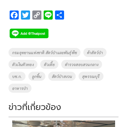
F
T
C
Li
S
ac
wi
o
n
h
e
tt
p
e
ar
b
er
y
e
o
Li
Tags
กรมอุทยานแห่งชาติ สัตว์ป่าและพันธุ์พืช
ค้าสัตว์ป่า
o
n
ตัวเงินตัวทอง
ตัวเหี้ย
ตำรวจสอบสวนกลาง
k
k
บช.ก.
ลูกชิ้น
สัตว์ป่าสงวน
สุพรรณบุรี
อาหารป่า
ข่าวที่เกี่ยวข้อง