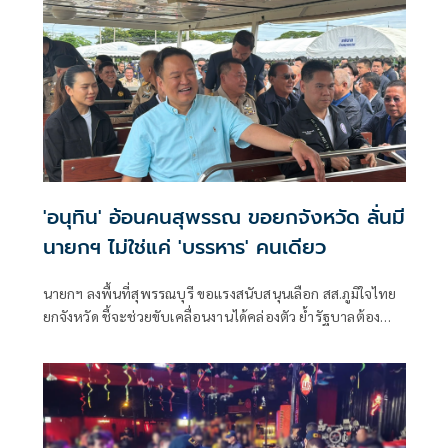
'อนุทิน' อ้อนคนสุพรรณ ขอยกจังหวัด ลั่นมี
นายกฯ ไม่ใช่แค่ 'บรรหาร' คนเดียว
นายกฯ ลงพื้นที่สุพรรณบุรี ขอแรงสนับสนุนเลือก สส.ภูมิใจไทย
ยกจังหวัด ชี้จะช่วยขับเคลื่อนงานได้คล่องตัว ย้ำรัฐบาลต้อง
ทำให้รายได้ตกถึงมือชาวนา ไม่ใช่พ่อค้าคนกลาง ก่อนเข้าสักกา
ระท้าวเวสสุวรรณเอาฤกษ์เอาชัย