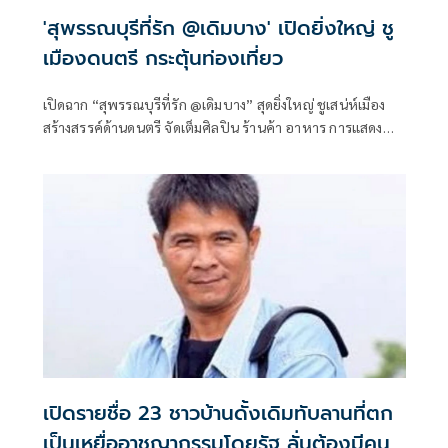
'สุพรรณบุรีที่รัก @เดิมบาง' เปิดยิ่งใหญ่ ชู
เมืองดนตรี กระตุ้นท่องเที่ยว
เปิดฉาก “สุพรรณบุรีที่รัก @เดิมบาง” สุดยิ่งใหญ่ ชูเสน่ห์เมือง
สร้างสรรค์ด้านดนตรี จัดเต็มศิลปิน ร้านค้า อาหาร การแสดง
กระตุ้นการท่องเที่ยวและเศรษฐกิจเข้าชมฟรี ! 17-19 ก.ค. 69 ที่
ว่าการอำเภอเดิมบางนางบวช
เปิดรายชื่อ 23 ชาวบ้านดั้งเดิมทับลานที่ตก
เป็นเหยื่ออาชญากรรมโดยรัฐ ลั่นต้องมีคน