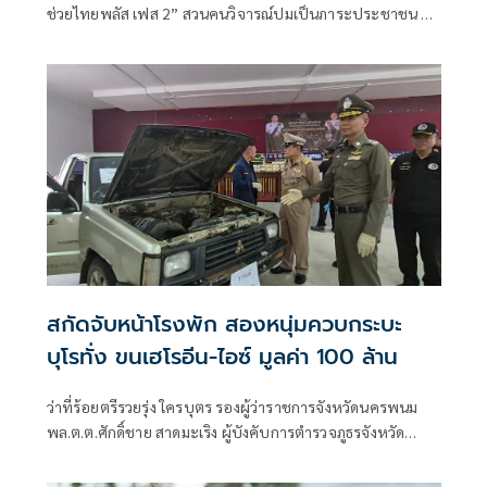
ช่วยไทยพลัส เฟส 2” สวนคนวิจารณ์ปมเป็นภาระประชาชน ชี้
การค้า-จีดีพีพุ่งไม่พูดถึง “ศุภจี” รอถก “เอกนิติ” ดันไทยเที่ยว
ไทยพลัสหรือไม่
สกัดจับหน้าโรงพัก สองหนุ่มควบกระบะ
บุโรทั่ง ขนเฮโรอีน-ไอซ์ มูลค่า 100 ล้าน
ว่าที่ร้อยตรีรวยรุ่ง ใครบุตร รองผู้ว่าราชการจังหวัดนครพนม
พล.ต.ต.ศักดิ์ชาย สาดมะเริง ผู้บังคับการตำรวจภูธรจังหวัด
นครพนม (ผบก.ภ.จว.นครพนม) พ.ต.ท.ณรายุทธ ไตรยสุทธิ์ รอง
ผู้กำกับสืบสวนตำรวจภูธรจังหวัดนครพนม