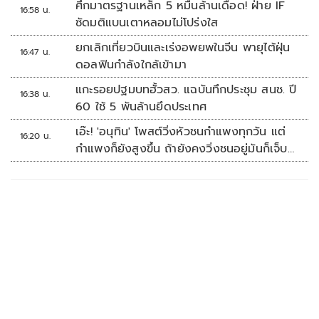
ศึกมาตรฐานเหล็ก 5 หมื่นล้านเดือด! ฝ่าย IF
16:58 น.
ซัดมติแบนเตาหลอมไม่โปร่งใส
ยกเลิกเที่ยวบินและเร่งอพยพในจีน พายุไต้ฝุ่น
16:47 น.
ดอลฟินกำลังใกล้เข้ามา
แกะรอยปฐมบทฮั้วสว. แฉบันทึกประชุม สนช. ปี
16:38 น.
60 ใช้ 5 พันล้านยึดประเทศ
เอ๊ะ! 'อนุทิน' โพสต์วิ่งหัวชนกำแพงทุกวัน แต่
16:20 น.
กำแพงก็ยังสูงขึ้น ถ้ายังคงวิ่งชนอยู่มันก็เจ็บ
หัวอีก