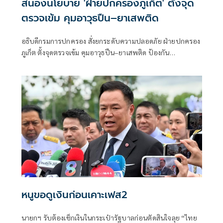
สนองนโยบาย 'ฝ่ายปกครองภูเก็ต' ตั้งจุด
ตรวจเข้ม คุมอาวุธปืน–ยาเสพติด
อธิบดีกรมการปกครอง สั่งยกระดับความปลอดภัย ฝ่ายปกครอง
ภูเก็ต ตั้งจุดตรวจเข้ม คุมอาวุธปืน–ยาเสพติด ป้องกัน
อาชญากรรมในพื้นที่
หนูขอดูเงินก่อนเคาะเฟส2
นายกฯ รับต้องเช็กเงินในกระเป๋ารัฐบาลก่อนตัดสินใจลุย “ไทย