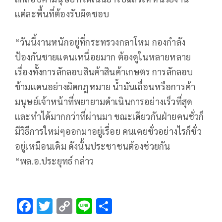
แต่ละพื้นที่ต้องรับผิดชอบ
“วันนี้งานหนักอยู่ที่กระทรวงกลาโหม กองกำลัง
ป้องกันชายแดนเหนื่อยมาก ต้องดูในหลายหลาย
เรื่องทั้งการลักลอบสินค้าสินค้าเกษตร การลักลอบ
ข้ามแดนอย่างผิดกฎหมาย น้ำมันเถื่อนหรือการค้า
มนุษย์เจ้าหน้าที่พยายามดำเนินการอย่างเร็วที่สุด
และทำได้มากกว่าที่ผ่านมา ขณะเดียวกันฝ่ายคนชั่วก็
มีวิธีการใหม่ๆออกมาอยู่เรื่อย คนเคยชั่วอย่างไรก็ชั่ว
อยู่เหมือนเดิม ดังนั้นประชาชนต้องช่วยกัน
“พล.อ.ประยุทธ์ กล่าว
F
T
C
Li
S
ac
wi
o
n
h