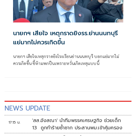
นายกฯ เสียใจ เหตุกราดยิงรร.ย่านนนทบุรี
แย่มากไม่ควรเกิดขึ้น
นายกฯ เสียใจเหตุกราดยิงโรงเรียนย่านนนทบุรี บอกแย่มากไม่
ควรเกิดขึ้น ชี้ห้ามพกปืนเพราะหวั่นเกิดเหตุแบบนี้
NEWS UPDATE
'สส.อังสณา' นำทีมพรรคเศรษฐกิจ ช่วยเด็ก
17:15 น.
13 ถูกทำร้ายซ้ำซาก ประสานพม.เข้าคุ้มครอง