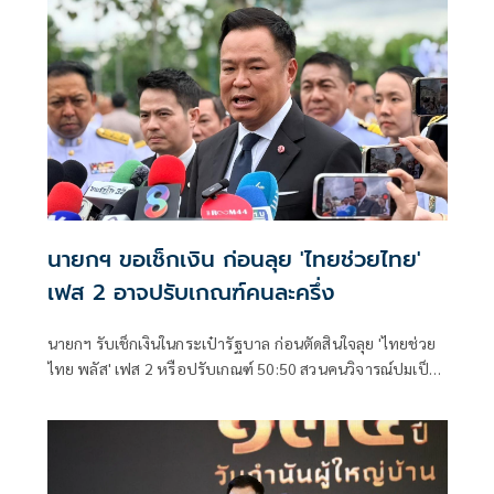
นายกฯ ขอเช็กเงิน ก่อนลุย 'ไทยช่วยไทย'
เฟส 2 อาจปรับเกณฑ์คนละครึ่ง
นายกฯ รับเช็กเงินในกระเป๋ารัฐบาล ก่อนตัดสินใจลุย 'ไทยช่วย
ไทย พลัส' เฟส 2 หรือปรับเกณฑ์ 50:50 สวนคนวิจารณ์ปมเป็น
ภาระประชาชน ชี้การค้า-จีดีพี พุ่งไม่พูดถึง ยันสถานะคลังยัง
แข็งแรง