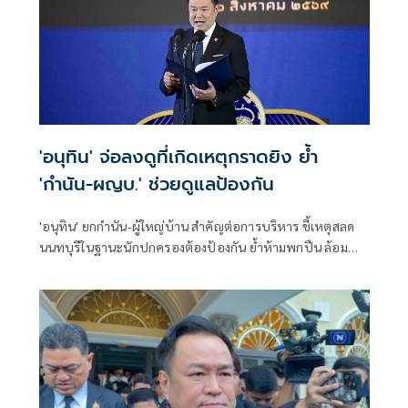
'อนุทิน' จ่อลงดูที่เกิดเหตุกราดยิง ย้ำ
'กำนัน-ผญบ.' ช่วยดูแลป้องกัน
'อนุทิน' ยกกำนัน-ผู้ใหญ่บ้าน สำคัญต่อการบริหาร ชี้เหตุสลด
นนทบุรีในฐานะนักปกครองต้องป้องกัน ย้ำห้ามพกปืน ล้อม
คอกแล้วแต่ยังเล็ดลอดได้ ขอร่วมมือดูแลพื้นที่เข้ม เตรียมรุดลงดู
ที่เกิดเหตุ