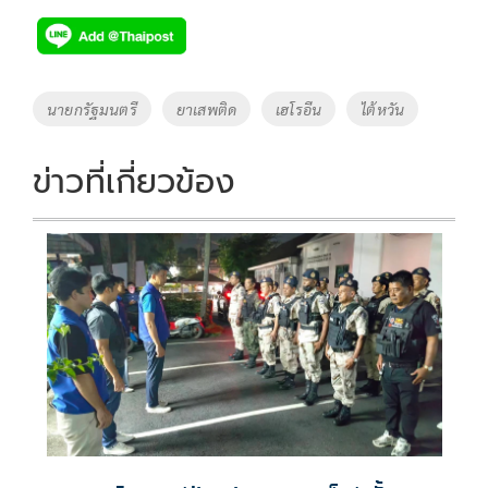
e
tt
p
e
ar
b
er
y
e
o
Li
Tags
นายกรัฐมนตรี
ยาเสพติด
เฮโรอีน
ไต้หวัน
o
n
k
k
ข่าวที่เกี่ยวข้อง