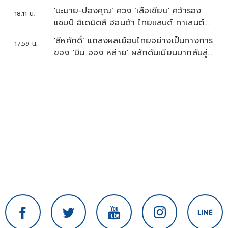
'มะมาย-ปองคุณ' ควง 'เสือเขียน' คว้ารอง
18:11 น.
แชมป์ อิเดมิตสึ ฮอนด้า ไทยแลนด์ ทาเลนต์
คัพ สนาม 3
'สีหศักดิ์' แถลงผลเยือนไทยอย่างเป็นทางการ
17:59 น.
ของ 'มิน ออง หล่าย' ผลักดันเมียนมากลับสู่
อาเซียน