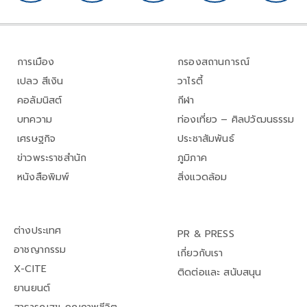
การเมือง
กรองสถานการณ์
เปลว สีเงิน
วาไรตี้
คอลัมนิสต์
กีฬา
บทความ
ท่องเที่ยว – ศิลปวัฒนธรรม
เศรษฐกิจ
ประชาสัมพันธ์
ข่าวพระราชสำนัก
ภูมิภาค
หนังสือพิมพ์
สิ่งแวดล้อม
ต่างประเทศ
PR & PRESS
อาชญากรรม
เกี่ยวกับเรา
X-CITE
ติดต่อและ สนับสนุน
ยานยนต์