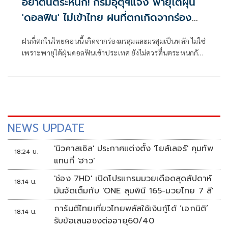
อย่าตื่นตระหนก! กรมอุตุฯแจง พายุไต้ฝุ่น
'ดอลฟิน' ไม่เข้าไทย ฝนที่ตกเกิดจากร่อง
มรสุม
ฝนที่ตกในไทยตอนนี้ เกิดจากร่องมรสุมและมรสุมเป็นหลัก ไม่ใช่
เพราะพายุไต้ฝุ่นดอลฟินเข้าประเทศ ยังไม่ควรตื่นตระหนกกับ
ข่าวลือ
NEWS UPDATE
'นิวคาสเซิล' ประกาศแต่งตั้ง 'ไยส์เลอร์' คุมทัพ
18:24 น.
แทนที่ 'ฮาว'
'ช่อง 7HD' เปิดโปรแกรมมวยเดือดสุดสัปดาห์
18:14 น.
มันจัดเต็มกับ 'ONE ลุมพินี 165-มวยไทย 7 สี'
การันตีไทยเที่ยวไทยพลัสใช้เงินกู้ได้ ‘เอกนิติ’
18:14 น.
รับข้อเสนอชงต่ออายุ60/40