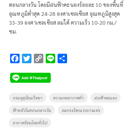
ตอนกลางวัน โดยมีฝนฟ้าคะนองร้อยละ 10 ของพื้นที่
อุณหภูมิต่ำสุด 24-28 องศาเซลเซียส อุณหภูมิสูงสุด
33-39 องศาเซลเซียส ลมใต้ ความเร็ว 10-20 กม./
ชม.
F
T
C
Li
S
ac
wi
o
n
h
e
tt
p
e
ar
b
er
y
e
o
Li
Tags
กรมอุตุนิยมวิทยา
ความกดอากาศต่ำ
ฝนฟ้าคะนอง
o
n
ฟ้าหลัวในตอนกลางวัน
ลมกระโชกแรงบางแห่ง
k
k
อากาศร้อนโดยทั่วไป