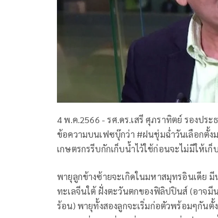
4 พ.ค.2566 - รศ.ดร.เสรี ศุภราทิตย์ รองประ
ข้อความบนเฟซบุ๊กว่า #ฝนชุ่มฉ่ำวันเลือกตั
เกษตรกรรีบกักเก็บน้ำไว้ใช้ก่อนจะไม่มีให้เก็
พายุลูกข้างซ้ายจะเกิดในมหาสมุทรอินเดีย 
ทะเลจีนใต้ ฝั่งตะวันตกของฟิลิปปินส์ (อาจ
ร้อน) พายุทั้งสองลูกจะเริ่มก่อตัวพร้อมๆกั