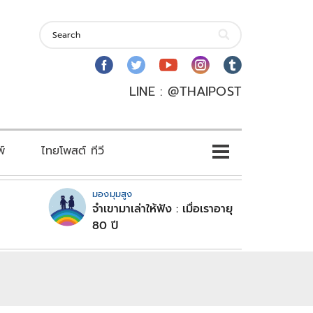
LINE : @THAIPOST
พ์
ไทยโพสต์ ทีวี
มองมุมสูง
จำเขามาเล่าให้ฟัง : เมื่อเราอายุ
80 ปี