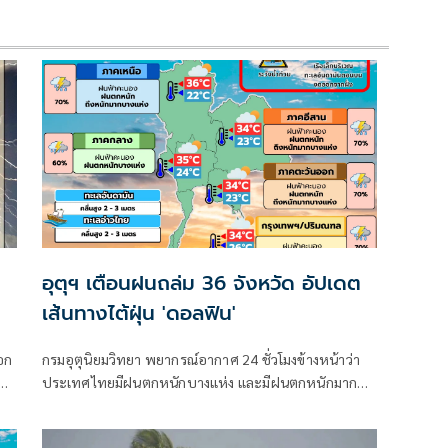
อุตุฯ เตือนฝนถล่ม 36 จังหวัด อัปเดต
เส้นทางไต้ฝุ่น 'ดอลฟิน'
อก
กรมอุตุนิยมวิทยา พยากรณ์อากาศ 24 ชั่วโมงข้างหน้าว่า
ประเทศไทยมีฝนตกหนักบางแห่ง และมีฝนตกหนักมาก
ง
บางพื้นที่ในภาคเหนือ ภาคตะวันออกเฉียงเหนือ และภาค
ตะวันออก