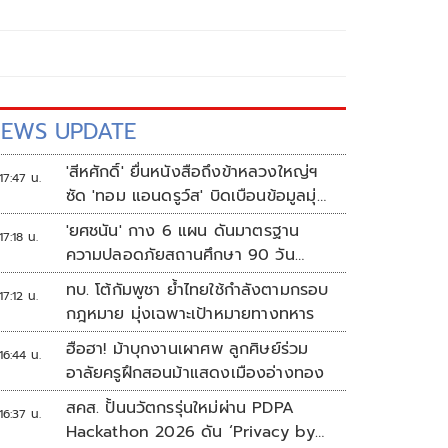
EWS UPDATE
'สีหศักดิ์' ยื่นหนังสือถึงข้าหลวงใหญ่ฯ
17:47 น.
ซัด 'ทอม แอนดรูว์ส' บิดเบือนข้อมูลมุ่ง
แสวงหาผลประโยชน์ทางการเมือง
'ยศชนัน' กาง 6 แผน ดันมาตรฐาน
17:18 น.
ความปลอดภัยสถานศึกษา 90 วัน
ป้องกันก่อเหตุรุนแรง
ทบ. โต้กัมพูชา ย้ำไทยใช้กำลังตามกรอบ
17:12 น.
กฎหมาย มุ่งเฉพาะเป้าหมายทางทหาร
ฮือฮา! ม้าบุกงานเผาศพ ลูกศิษย์ร่วม
16:44 น.
อาลัยครูฝึกสอนม้าแสดงเมืองอ่างทอง
สคส. ปั้นนวัตกรรุ่นใหม่ผ่าน PDPA
16:37 น.
Hackathon 2026 ดัน ‘Privacy by