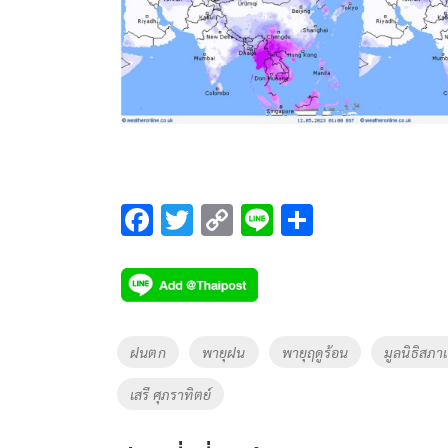
F
T
C
Li
S
ac
wi
o
n
h
e
tt
p
e
ar
b
er
y
e
o
Li
Tags
ฝนตก
พายุฝน
พายุฤดูร้อน
มูลนิธิสภาเ
o
n
เสรี ศุภราทิตย์
k
k