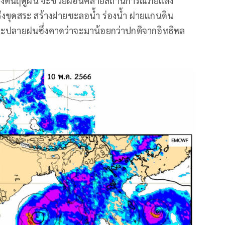
งต้นฤดูฝน จะช่วยผ่อนคลายสถานการณ์ภัยแล้ง
่งขุดสระ สร้างฝายชะลอน้ำ ร่องน้ำ ฝายแกนดิน
 และปลายฝนซึ่งคาดว่าจะมาน้อยกว่าปกติจากอิทธิพล