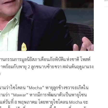
ธานกรรมการมูลนิธิสภาเตือนภัยพิบัติแห่งชาติ โพสต์
้งมาพร้อมกับพายุ 2 ลูกขนาบซ้ายขวา #ฝนต้นฤดูมาแรง
บ
มีนามว่าไซโคลน ”Mocha” พายุลูกข้างขวาจะเกิดใน
มีนามว่า “Mawar” หากมีการพัฒนาตัวเป็นพายุโซน
นตั้งแต่วันที่ 8 พฤษภาคม โดยพายุไซโคลน Mocha จะ