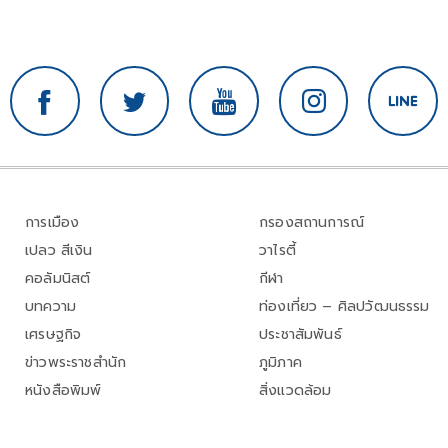
การเมือง
กรองสถานการณ์
เปลว สีเงิน
วาไรตี้
คอลัมนิสต์
กีฬา
บทความ
ท่องเที่ยว – ศิลปวัฒนธรรม
เศรษฐกิจ
ประชาสัมพันธ์
ข่าวพระราชสำนัก
ภูมิภาค
หนังสือพิมพ์
สิ่งแวดล้อม