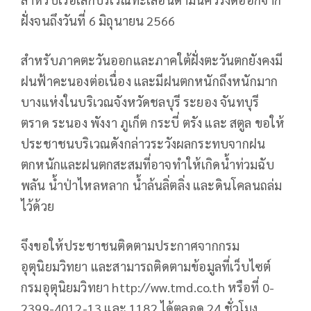
ฝั่งจนถึงวันที่ 6 มิถุนายน 2566
สำหรับภาคตะวันออกและภาคใต้ฝั่งตะวันตกยังคงมี
ฝนฟ้าคะนองต่อเนื่อง และมีฝนตกหนักถึงหนักมาก
บางแห่งในบริเวณจังหวัดชลบุรี ระยอง จันทบุรี
ตราด ระนอง พังงา ภูเก็ต กระบี่ ตรัง และ สตูล ขอให้
ประชาชนบริเวณดังกล่าวระวังผลกระทบจากฝน
ตกหนักและฝนตกสะสมที่อาจทำให้เกิดน้ำท่วมฉับ
พลัน น้ำป่าไหลหลาก น้ำล้นลิ่ตลิ่ง และดินโคลนถล่ม
ไว้ด้วย
จึงขอให้ประชาชนติดตามประกาศจากกรม
อุตุนิยมวิทยา และสามารถติดตามข้อมูลที่เว็บไซต์
กรมอุตุนิยมวิทยา http://ww.tmd.co.th หรือที่ 0-
2399-4012-13 และ 1182 ได้ตลอด 24 ชั่วโมง