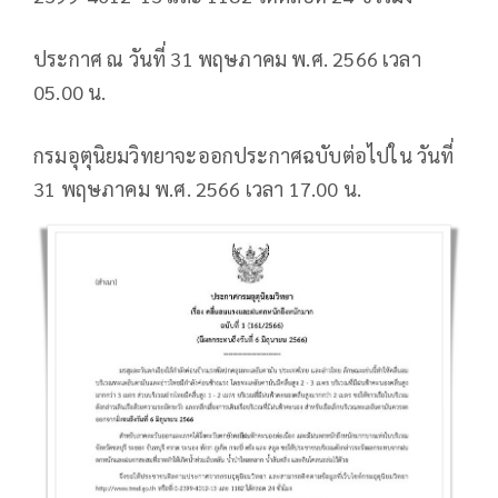
ประกาศ ณ วันที่ 31 พฤษภาคม พ.ศ. 2566 เวลา
05.00 น.
กรมอุตุนิยมวิทยาจะออกประกาศฉบับต่อไปใน วันที่
31 พฤษภาคม พ.ศ. 2566 เวลา 17.00 น.