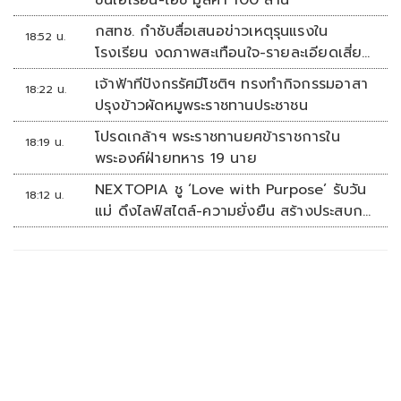
ขนเฮโรอีน-ไอซ์ มูลค่า 100 ล้าน
กสทช. กำชับสื่อเสนอข่าวเหตุรุนแรงใน
18:52 น.
โรงเรียน งดภาพสะเทือนใจ-รายละเอียดเสี่ยง
เลียนแบบ
เจ้าฟ้าทีปังกรรัศมีโชติฯ ทรงทำกิจกรรมอาสา
18:22 น.
ปรุงข้าวผัดหมูพระราชทานประชาชน
โปรดเกล้าฯ พระราชทานยศข้าราชการใน
18:19 น.
พระองค์ฝ่ายทหาร 19 นาย
NEXTOPIA ชู ‘Love with Purpose’ รับวัน
18:12 น.
แม่ ดึงไลฟ์สไตล์-ความยั่งยืน สร้างประสบกา
รณ์ช้อปปิงมีความหมาย