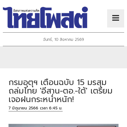
จันทร์, 10 สิงหาคม 2569
กรมอุตุฯ เตือนฉบับ 15 มรสุม
ถล่มไทย 'อีสาน-ตอ.-ใต้' เตรียม
เจอฝนกระหน่ำหนัก!
7 มิถุนายน 2566 เวลา 6:45 น.