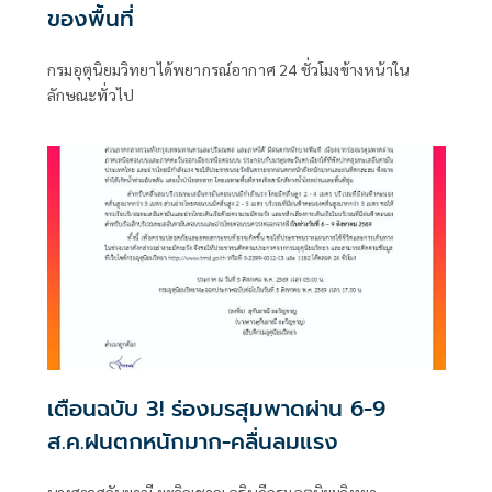
ของพื้นที่
กรมอุตุนิยมวิทยาได้พยากรณ์อากาศ 24 ชั่วโมงข้างหน้าใน
ลักษณะทั่วไป
เตือนฉบับ 3! ร่องมรสุมพาดผ่าน 6-9
ส.ค.ฝนตกหนักมาก-คลื่นลมแรง