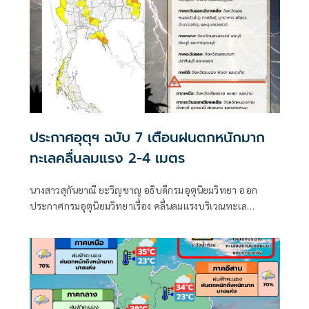
ประกาศอุตุฯ ฉบับ 7 เตือนฝนตกหนักมาก
ทะเลคลื่นลมแรง 2-4 เมตร
นางสาวสุกันยาณี ยะวิญชาญ อธิบดีกรมอุตุนิยมวิทยา ออก
ประกาศกรมอุตุนิยมวิทยาเรื่อง คลื่นลมแรงบริเวณทะเล
อันดามันตอนบนและอ่าวไทยตอนบน และฝนตกหนักถึงหนัก
มากบริเวณประเทศไทย