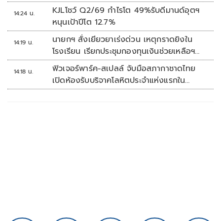
KJLโชว์ Q2/69 กำไรโต 49%รับดีมานด์อุตฯ
14:24 น.
หนุนเป้าปีโต 12.7%
นายกฯ สั่งเยียวยาเร่งด่วน เหตุกราดยิงใน
14:19 น.
โรงเรียน เรียกประชุมกองทุนเงินช่วยเหลือฯ
ทันที
ฟิวเจอร์พาร์ค-สเปลล์ จับมือสภากาชาดไทย
14:18 น.
เปิดห้องรับบริจาคโลหิตประจำแห่งแรกใน
ศูนย์การค้าปทุมธานี