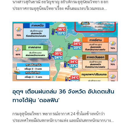
นางสาวสุกันยาณี ยะวิญชาญ อธิบดีกรมอุตุนิยมวิทยา ออก
ประกาศกรมอุตุนิยมวิทยาเรื่อง คลื่นลมแรงบริเวณทะเล
อันดามันตอนบนและอ่าวไทยตอนบน และฝนตกหนักถึงหนัก
มากบริเวณประเทศไทย
อุตุฯ เตือนฝนถล่ม 36 จังหวัด อัปเดตเส้น
ทางไต้ฝุ่น 'ดอลฟิน'
กรมอุตุนิยมวิทยา พยากรณ์อากาศ 24 ชั่วโมงข้างหน้าว่า
ประเทศไทยมีฝนตกหนักบางแห่ง และมีฝนตกหนักมากบาง
พื้นที่ในภาคเหนือ ภาคตะวันออกเฉียงเหนือ และภาคตะวันออก