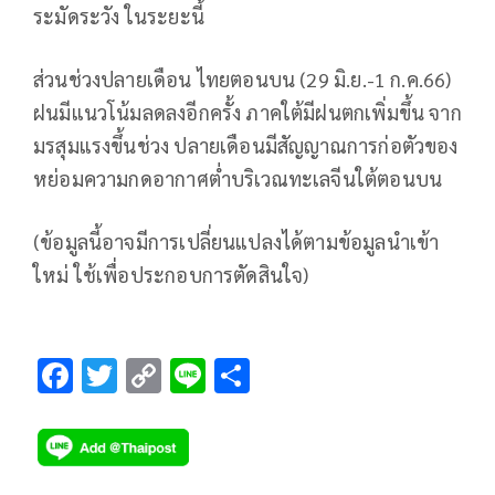
ระมัดระวัง ในระยะนี้
ส่วนช่วงปลายเดือน ไทยตอนบน (29 มิ.ย.-1 ก.ค.66)
ฝนมีแนวโน้มลดลงอีกครั้ง ภาคใต้มีฝนตกเพิ่มขึ้น จาก
มรสุมแรงขึ้นช่วง ปลายเดือนมีสัญญาณการก่อตัวของ
หย่อมความกดอากาศต่ำบริเวณทะเลจีนใต้ตอนบน
(ข้อมูลนี้อาจมีการเปลี่ยนแปลงได้ตามข้อมูลนำเข้า
ใหม่ ใช้เพื่อประกอบการตัดสินใจ)
F
T
C
Li
S
ac
wi
o
n
h
e
tt
p
e
ar
b
er
y
e