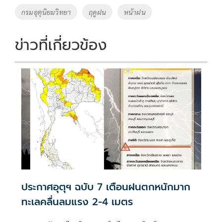
o
Li
Tags
กรมอุตุนิยมวิทยา
ฤดูฝน
หน้าฝน
o
n
k
k
ข่าวที่เกี่ยวข้อง
ประกาศอุตุฯ ฉบับ 7 เตือนฝนตกหนักมาก
ทะเลคลื่นลมแรง 2-4 เมตร