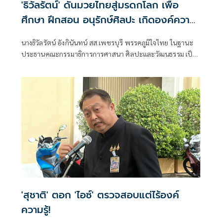
'ธิวัลรัตน์' ดันมวยไทยสู่มรดกโลก เพื่อ
ศึกษา ฝึกสอน อนุรักษ์ศิลปะ เกิดองค์ความ
รู้ สร้างเครือข่ายมวยไทยให้ยั่งยืนในระดับ
นางธิวัลรัตน์ อังกินันทน์ สส.เพชรบุรี พรรคภูมิใจไทย ในฐานะ
นานาชาติ
ประธานคณะกรรมาธิการการศาสนา ศิลปะและวัฒนธรรม เป็น
ประธานเปิดโครงการสัมมนามวยไทยนานาชาติ ประจำปี 2569
ณ โรงเรียนราชประชานุเคราะห์ 47 จังหวัดเพชรบุรี ร่วมกับ
สมาคมสยามยุทธกีฬาพื้นเมืองไทย ตลอดจนทุกภาคส่วน ที่ร่วม
แรงร่วมใจจัดเวทีแห่งการเรียนรู้ เพื่อแลกเปลี่ยนองค์ความรู้และ
สร้างเครือข่ายมวยไทยในระดับนานาชาติ
'สุชาติ' ตอก 'ไอซ์' ตรวจสอบแต่ไร้องค์
ความรู้!