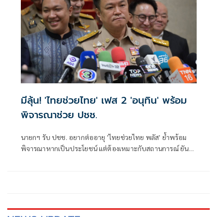
มีลุ้น! 'ไทยช่วยไทย' เฟส 2 'อนุทิน' พร้อม
พิจารณาช่วย ปชช.
นายกฯ รับ ปชช. อยากต่ออายุ 'ไทยช่วยไทย พลัส' ย้ำพร้อม
พิจารณาหากเป็นประโยชน์ แต่ต้องเหมาะกับสถานการณ์ ยัน
รัฐบาลมีเวลาอีก 3 ปี พิสูจน์ผลงาน แจงลุคขาสั้นเดินตลาด 'ก็ลม
มันเย็น'