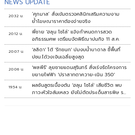
NEWS UPDATE
‘ศุภมาส’ สั่งเข้มตรวจคลินิกเสริมความงาม
20:32 น.
ย้ำโฆษณาราคาต้องจ่ายจริง
พี่ชาย 'ฮลุน โซโล่' แจ้งกำหนดการสวด
20:12 น.
อภิธรรมศพ เตรียมจัดพิธีฌาปนกิจ 11 ส.ค.
'ลลิดา' โต้ 'รักชนก' ปมงบน้ำบาดาล ชี้พื้นที่
20:07 น.
ปชน.ได้วงเงินเฉลี่ยสูงสุด
'พลพีร์' ลุยชายแดนสุรินทร์ สั่งเร่งรัดโครงการ
20:06 น.
ขยายไฟฟ้า 'ปราสาทตาควาย-เนิน 350'
ผลชันสูตรเบื้องต้น 'ฮลุน โซโล่' เสียชีวิต พบ
19:54 น.
ภาวะหัวใจล้มเหลว ยังไม่ตัดประเด็นสารพิษ รอ
จอร์เจียส่งผลตรวจครั้งแรก