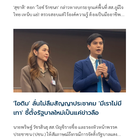
'สุชาติ' ตอก 'ไอซ์ รักชนก' กล่าวหางบกระจุกแค่พื้นที่ สส.ภูมิใจ
ไทย เหน็บ แย่! ตรวจสอบแต่ไร้องค์ความรู้ ต้องเป็นมืออาชีพ
กว่านี้ โอ่รักษาผลประโยชน์สูงสุดในหน่วยงานที่ตัวเองรับผิด
ชอบ
'ไอติม' ลั่นไม่ลืมสัญญาประชาคม 'มีเราไม่มี
เทา' ชี้ตั้งรัฐบาลใหม่เป็นแค่ข่าวลือ
นายพริษฐ์ วัชรสินธุ สส.บัญชีรายชื่อ และรองหัวหน้าพรรค
ประชาชน (ปชน.) ให้สัมภาษณ์ถึงกรณีการจัดตั้งรัฐบาลแดง