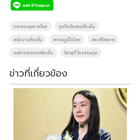
e
tt
p
e
ar
b
er
y
e
o
Li
Tags
กระทรวงมหาดไทย
ทุจริตจัดสอบท้องถิ่น
o
n
พนักงานท้องถิ่น
พรรคภูมิใจไทย
สส.ศรีสะเกษ
k
k
องค์กรปกครองท้องถิ่น
ไตรศุลี ไตรสรณกุล
ข่าวที่เกี่ยวข้อง