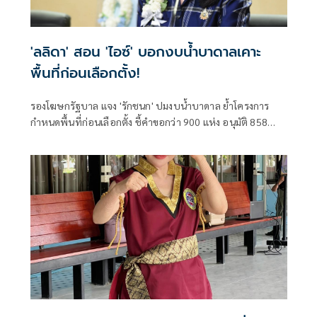
'ลลิดา' สอน 'ไอซ์' บอกงบน้ำบาดาลเคาะ
พื้นที่ก่อนเลือกตั้ง!
รองโฆษกรัฐบาล แจง 'รักชนก' ปมงบน้ำบาดาล ย้ำโครงการ
กำหนดพื้นที่ก่อนเลือกตั้ง ชี้คำขอกว่า 900 แห่ง อนุมัติ 858
แห่งตามหลักเกณฑ์ ไม่ใช่จัดสรรตามการเมือง