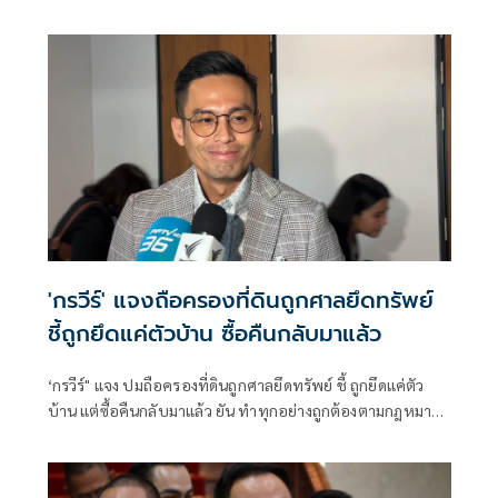
เขียว ส้ม ซึ่งร.อ.ธรรมนัส พรหมเผ่า สส.บัญชีรายชื่อ และหัวหน้า
พรรคกล้าธรรม ก็ระบุว่าลืมไปหมดแล้วที่เคยพูดว่า “มีเราไม่มี
เทา” จะเป็นการเปิดโอกาสให้ส้มเข้าร่วมรัฐบาลหรือไม่ ว่า ตอน
นี้ตั้งอยู่บนสมมติฐานหลายอย่างมาก ซึ่งก็ยังไม่ได้มีการยืนยันใน
แต่ละภาคส่วน
'กรวีร์' แจงถือครองที่ดินถูกศาลยึดทรัพย์
ชี้ถูกยึดแค่ตัวบ้าน ซื้อคืนกลับมาแล้ว
‘กรวีร์" แจง ปมถือครองที่ดินถูกศาลยึดทรัพย์ ชี้ ถูกยึดแค่ตัว
บ้าน แต่ซื้อคืนกลับมาแล้ว ยัน ทำทุกอย่างถูกต้องตามกฎหมาย
ยื่นบัญชีถูกต้องตรวจสอบได้ โต้ปม ‘เนวิน’ นุ่งขาสั้น วอน
แยกแยะ เหตุไปฐานะปธ.สโมสรบุรีรัมย์ ไม่เกี่ยวภูมิใจไทย