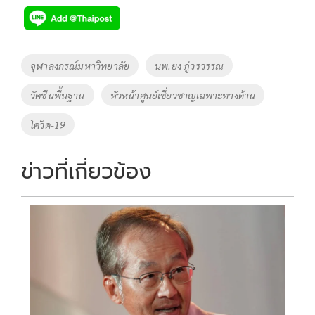
e
tt
p
e
ar
b
er
y
e
o
Li
Tags
จุฬาลงกรณ์มหาวิทยาลัย
นพ.ยง ภู่วรวรรณ
o
n
วัคซีนพื้นฐาน
หัวหน้าศูนย์เชี่ยวชาญเฉพาะทางด้าน
k
k
โควิด-19
ข่าวที่เกี่ยวข้อง