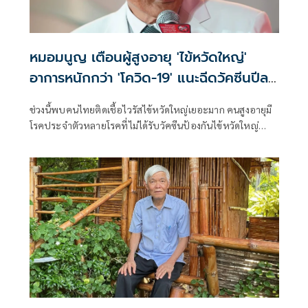
หมอมนูญ เตือนผู้สูงอายุ 'ไข้หวัดใหญ่'
อาการหนักกว่า 'โควิด-19' แนะฉีดวัคซีนปีละ
เข็ม ลดรุนแรง
ช่วงนี้พบคนไทยติดเชื้อไวรัสไข้หวัดใหญ่เยอะมาก คนสูงอายุมี
โรคประจำตัวหลายโรคที่ไม่ได้รับวัคซีนป้องกันไข้หวัดใหญ่
เวลาติดเชื้อ บางคนอาการหนัก