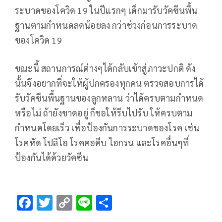
ระบาดของโควิด 19 ในปีแรกๆ เด็กมารับวัคซีนพื้น
ฐานตามกำหนดลดน้อยลง กว่าช่วงก่อนการระบาด
ของโควิด 19
ขณะนี้ สถานการณ์ต่างๆได้กลับเข้าสู่ภาวะปกติ ดัง
นั้นจึงอยากที่จะให้ผู้ปกครองทุกคน ตรวจสอบการได้
รับวัคซีนพื้นฐานของลูกหลาน ว่าได้ครบตามกำหนด
หรือไม่ ถ้ายังขาดอยู่ ก็ขอให้รีบไปรับ ให้ครบตาม
กำหนดโดยเร็ว เพื่อป้องกันการระบาดของโรค เช่น
โรคหัด โปลิโอ โรคคอตีบ ไอกรน และโรคอื่นๆที่
ป้องกันได้ด้วยวัคซีน
F
T
C
Li
S
ac
wi
o
n
h