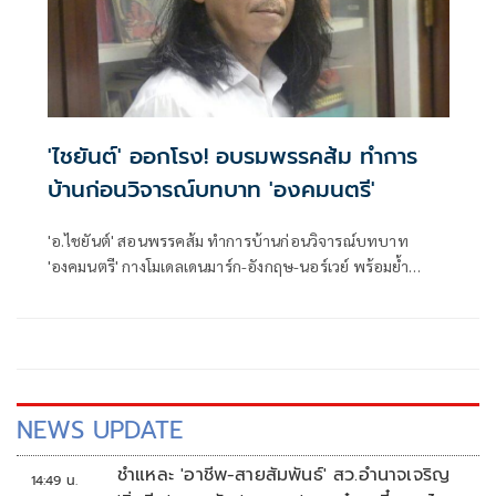
'ไชยันต์' ออกโรง! อบรมพรรคส้ม ทำการ
บ้านก่อนวิจารณ์บทบาท 'องคมนตรี'
'อ.ไชยันต์' สอนพรรคส้ม ทำการบ้านก่อนวิจารณ์บทบาท
'องคมนตรี' กางโมเดลเดนมาร์ก-อังกฤษ-นอร์เวย์ พร้อมย้ำ
รธน.มาตรา 10 ทำให้ต้องรับฟังข้อมูลจากหน่วยราชการ
NEWS UPDATE
ชำแหละ 'อาชีพ-สายสัมพันธ์' สว.อำนาจเจริญ
14:49 น.