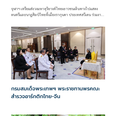
จุฬาฯ เตรียมส่งวงมหาดุริยางค์ไทยเยาวชนเดินทางไปแสดง
ดนตรีและนาฏศิลป์ไทยที่เมืองรากุนดา ประเทศสวีเดน ร่วมงาน
รำลึก 129 ปี ร.5 เสด็จประพาสสวีเดน วันที่ 19 ก.ค. 25
กรมสมเด็จพระเทพฯ พระราชทานพรคณะ
สำรวจอาร์กติกไทย-จีน