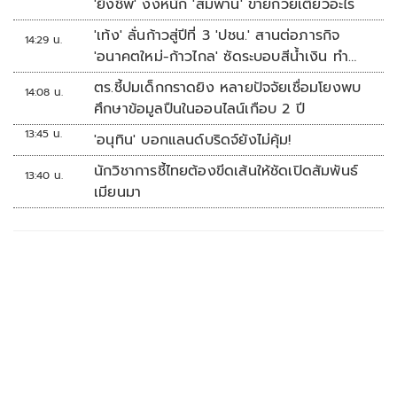
'ยิ่งชีพ' งงหนัก 'สมพาน' ขายก๋วยเตี๋ยวอะไร
'เท้ง' ลั่นก้าวสู่ปีที่ 3 'ปชน.' สานต่อภารกิจ
14:29 น.
'อนาคตใหม่-ก้าวไกล' ซัดระบอบสีน้ำเงิน ทำ
หลักนิติรัฐ-นิติธรรมสั่นคลอน
ตร.ชี้ปมเด็กกราดยิง หลายปัจจัยเชื่อมโยงพบ
14:08 น.
ศึกษาข้อมูลปืนในออนไลน์เกือบ 2 ปี
13:45 น.
'อนุทิน' บอกแลนด์บริดจ์ยังไม่คุ้ม!
นักวิชาการชี้ไทยต้องขีดเส้นให้ชัดเปิดสัมพันธ์
13:40 น.
เมียนมา