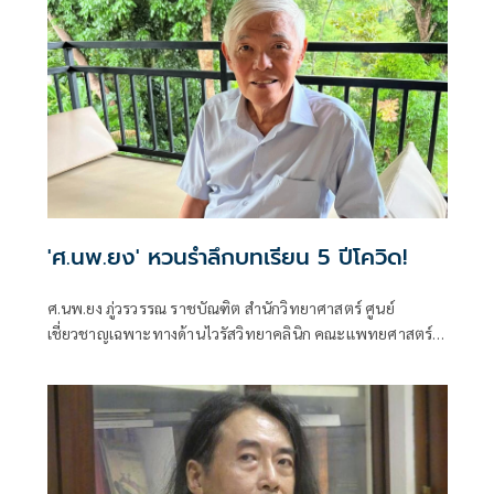
'ศ.นพ.ยง' หวนรำลึกบทเรียน 5 ปีโควิด!
ศ.นพ.ยง ภู่วรวรรณ ราชบัณฑิต สำนักวิทยาศาสตร์ ศูนย์
เชี่ยวชาญเฉพาะทางด้านไวรัสวิทยาคลินิก คณะแพทยศาสตร์
จุฬาลงกรณ์มหาวิทยาลัย