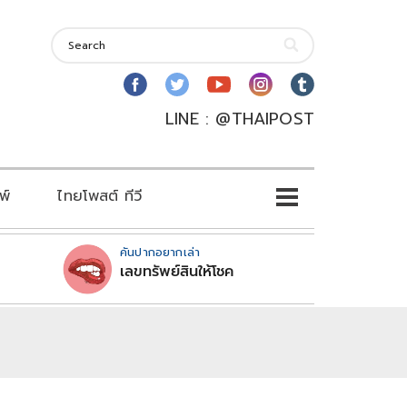
LINE : @THAIPOST
พ์
ไทยโพสต์ ทีวี
คันปากอยากเล่า
เลขทรัพย์สินให้โชค