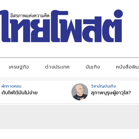
เศรษฐกิจ
ต่างประเทศ
บันเทิง
หนังสือพิม
ผักกาดหอม
วิสามัญบันเทิง
ดับไฟใต้มันไม่ง่าย
สุภาพบุรุษผู้อาวุโส?