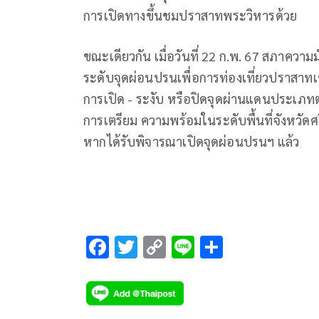
การเปิดทางขึ้นชมปราสาทพระวิหารด้วย
ขณะเดียวกัน เมื่อวันที่ 22 ก.พ. 67 สภาความม
ระดับจุดผ่อนปรนเพื่อการท่องเที่ยวปราสา
การเปิด - ระงับ หรือปิดจุดผ่านแดนประเภทต่า
การเตรียม ความพร้อมในระดับพื้นที่จังหวัดศร
หากได้รับพิจารณาเปิดจุดผ่อนปรนฯ แล้ว
F
T
C
Li
S
ac
wi
o
n
h
e
tt
p
e
ar
b
er
y
e