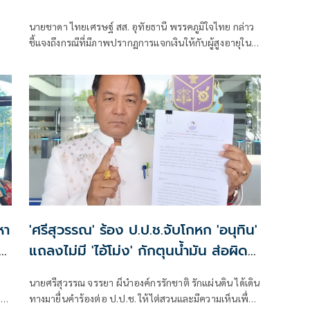
นายชาดา ไทยเศรษฐ์ สส. อุทัยธานี พรรคภูมิใจไทย กล่าว
ชี้แจงถึงกรณีที่มีภาพปรากฏการแจกเงินให้กับผู้สูงอายุใน
ช่วงเทศกาลสงกรานต์ว่า เรื่องแจกเงิน ก็แจกคนแก่ไม่กี่คน
ตาม อบต. ก็ถือว่าเป็นธรรมเนียมของไทย ในช่วงที่
เศรษฐกิจไม่ดี แล้วตนก็แจกแบบนี้มาตั้งแต่นานแล้วแต่ช่วง
ที่การเลือกตั้ง ไม่เคยมีการแจก และการมาแจกช่วงนี้ก็ไม่ได้
มีผลต่อการเลือกตั้งแล้ว
หา
'ศรีสุวรรณ' ร้อง ป.ป.ช.จับโกหก 'อนุทิน'
าก
แถลงไม่มี 'ไอ้โม่ง' กักตุนน้ำมัน ส่อผิด
จริยธรรมร้ายแรง
นายศรีสุวรรณ จรรยา ผ็นำองค์กรรักชาติ รักแผ่นดิน ได้เดิน
าน
ทางมายื่นคำร้องต่อ ป.ป.ช. ให้ไต่สวนและมีความเห็นเพื่อ