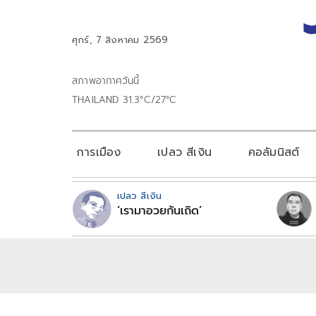
ศุกร์, 7 สิงหาคม 2569
สภาพอากาศวันนี้
THAILAND 31.3°C/27°C
การเมือง
เปลว สีเงิน
คอลัมนิสต์
เปลว สีเงิน
‘เรามาอวยกันเถิด’