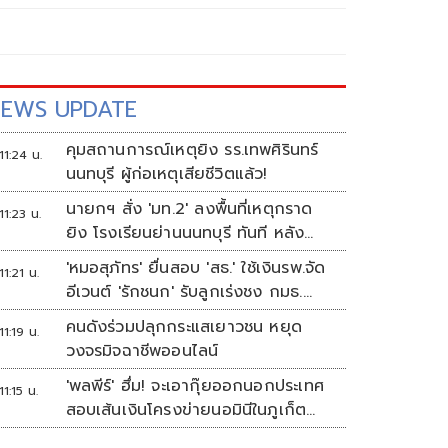
EWS UPDATE
คุมสถานการณ์เหตุยิง รร.เทพศิรินทร์
11:24 น.
นนทบุรี ผู้ก่อเหตุเสียชีวิตแล้ว!
นายกฯ สั่ง 'มท.2' ลงพื้นที่เหตุกราด
11:23 น.
ยิง โรงเรียนย่านนนทบุรี ทันที หลัง
ปลัดมท.รายงานความคืบหน้า
'หมอสุภัทร' ยื่นสอบ 'สธ.' ใช้เงินรพ.จัด
11:21 น.
อีเวนต์ 'รักชนก' รับลูกเร่งชง กมธ.
สังคายนา
คนดังร่วมปลุกกระแสเยาวชน หยุด
11:19 น.
วงจรมิจฉาชีพออนไลน์
'พลพีร์' ฮึ่ม! จะเอากุ๊ยออกนอกประเทศ
11:15 น.
สอบเส้นเงินโครงข่ายนอมินีในภูเก็ต
กว่า100บริษัท