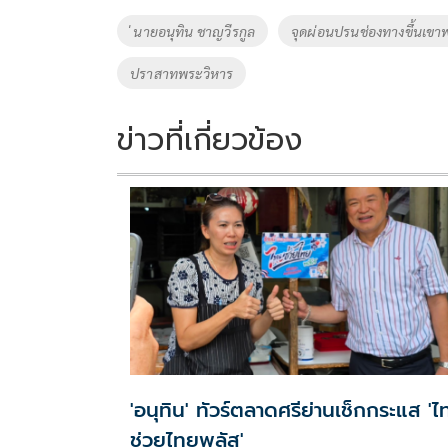
o
Li
Tags
่ นายอนุทิน ชาญวีรกูล
จุดผ่อนปรนช่องทางขึ้นเขา
o
n
ปราสาทพระวิหาร
k
k
ข่าวที่เกี่ยวข้อง
'อนุทิน' ทัวร์ตลาดศรีย่านเช็กกระแส 'ไ
ช่วยไทยพลัส'