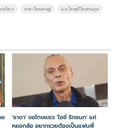
พระวิหาร
ชาดา ไทยเศรษฐ์
น.ส.ไตรศุลี ไตรสรณกุล
ทย
'ชาดา' ขอโทษแซว 'ไอซ์ รักชนก' แค่
หยอกล้อ อยากรวยต้องเป็นแฟนพี่