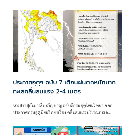
พลัน-น้ำป่าไหลหลาก ขณะที่อันดามันตอนบนและอ่าวไทย
ตอนบนคลื่นสูง 2-3 เมตร เรือเล็กควรงดออกจากฝั่ง ส่วนไต้ฝุ่น
“ดอลฟิน” ไม่เข้าไทย
ประกาศอุตุฯ ฉบับ 7 เตือนฝนตกหนักมาก
ทะเลคลื่นลมแรง 2-4 เมตร
นางสาวสุกันยาณี ยะวิญชาญ อธิบดีกรมอุตุนิยมวิทยา ออก
ประกาศกรมอุตุนิยมวิทยาเรื่อง คลื่นลมแรงบริเวณทะเล
อันดามันตอนบนและอ่าวไทยตอนบน และฝนตกหนักถึงหนัก
มากบริเวณประเทศไทย