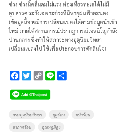
ช่วง ช่วงนี้คลื่นลมไม่แรง ท่องเที่ยวทะเลได้ไม่มี
อุปสรรค ระวังเฉพาะช่วงที่มีพายุฝนฟ้าคะนอง
(ข้อมูลนี้อาจมีการเปลี่ยนแปลงได้ตามข้อมูลนำเข้า
ใหม่ ภายใต้สถานการณ์ปรากฎการณ์เอลนีโญกำลัง
ปานกลาง ซึ่งทำให้สภาวะทางอุตุนิยมวิทยา
เปลี่ยนแปลงไป ใช้เพื่อประกอบการตัดสินใจ)
F
T
C
Li
S
ac
wi
o
n
h
e
tt
p
e
ar
b
er
y
e
o
Li
Tags
กรมอุตุนิยมวิทยา
ฤดูร้อน
หน้าร้อน
o
n
อากาศร้อน
อุณหภูมิสูง