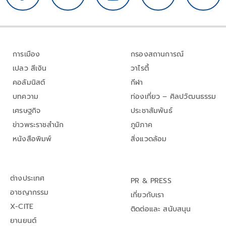
การเมือง
กรองสถานการณ์
เปลว สีเงิน
วาไรตี้
คอลัมนิสต์
กีฬา
บทความ
ท่องเที่ยว – ศิลปวัฒนธรรม
เศรษฐกิจ
ประชาสัมพันธ์
ข่าวพระราชสำนัก
ภูมิภาค
หนังสือพิมพ์
สิ่งแวดล้อม
ต่างประเทศ
PR & PRESS
อาชญากรรม
เกี่ยวกับเรา
X-CITE
ติดต่อและ สนับสนุน
ยานยนต์