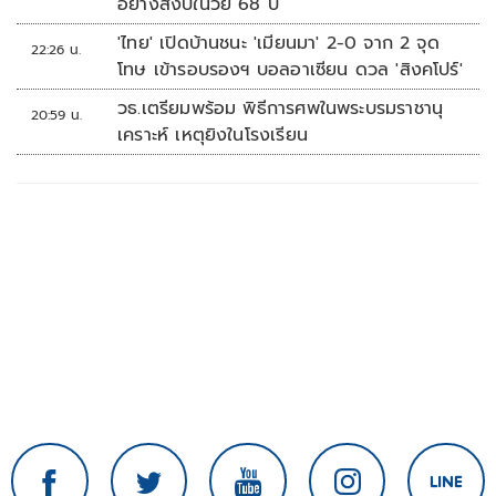
อย่างสงบในวัย 68 ปี
'ไทย' เปิดบ้านชนะ 'เมียนมา' 2-0 จาก 2 จุด
22:26 น.
โทษ เข้ารอบรองฯ บอลอาเซียน ดวล 'สิงคโปร์'
วธ.เตรียมพร้อม พิธีการศพในพระบรมราชานุ
20:59 น.
เคราะห์ เหตุยิงในโรงเรียน