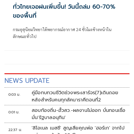
ทั่วไทยเจอฝนเพิ่มขึ้น! วันนี้ถล่ม 60-70%
ของพื้นที่
กรมอุตุนิยมวิทยาได้พยากรณ์อากาศ 24 ชั่วโมงข้างหน้าใน
ลักษณะทั่วไป
NEWS UPDATE
คู่มือทบทวนชีวิตช่วงพระเสาร์จร(7)เดินถอย
0:03 น.
หลังสำหรับคนทุกลัคนาราศีตอนที่2
สอบท้องถิ่น-ฮั้วสว.-ผลงานไม่ออก บั่นทอนเชื่อ
0:01 น.
มั่น'รัฐบาลอนุทิน'
'ลิโอเนล เมสซี' สูญเสียคุณพ่อ 'ฮอร์เก' จากไป
22:37 น.