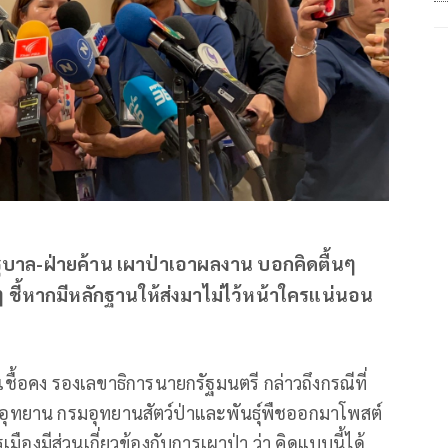
รัฐบาล-ฝ่ายค้าน เผาป่าเอาผลงาน บอกคิดตื้นๆ
ี้หากมีหลักฐานให้ส่งมาไม่ไว้หน้าใครแน่นอน
เชื้อคง รองเลขาธิการนายกรัฐมนตรี กล่าวถึงกรณีที่
ักอุทยาน กรมอุทยานสัตว์ป่าและพันธุ์พืชออกมาโพสต์
องมีส่วนเกี่ยวข้องกับการเผาป่า ว่า คิดแบบนี้ได้