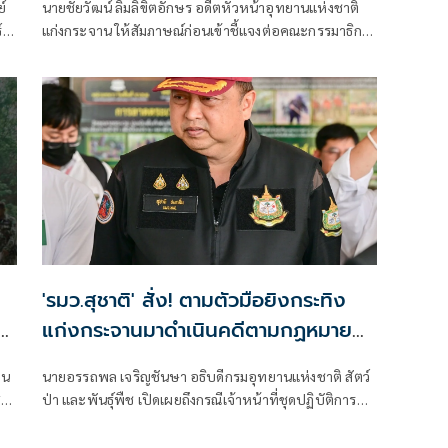
นายชัยวัฒน์ ลิ้มลิขิตอักษร อดีตหัวหน้าอุทยานแห่งชาติ
์
แก่งกระจาน ให้สัมภาษณ์ก่อนเข้าชี้แจงต่อคณะกรรมาธิการ
(กมธ.) การที่ดิน ทรัพยากรธรรมชาติและสิ่งแวดล้อม สภาผู้
แทนราษฎร ถึงกรณีผลการปรับปรุงแนวเขตอุทยานแห่ง
ชาติทับลาน ว่
'รมว.สุชาติ' สั่ง! ตามตัวมือยิงกระทิง
่่
แก่งกระจานมาดำเนินคดีตามกฏหมาย
หลังเจ้าหน้าที่ดับไฟป่าแก่งกระจาน พบ
าน
นายอรรถพล เจริญชันษา อธิบดีกรมอุทยานแห่งชาติ สัตว์
ซากกระทิงถูกยิง 2 ตัว
ต์
ป่า และพันธุ์พืช เปิดเผยถึงกรณีเจ้าหน้าที่ชุดปฏิบัติการดับ
ไฟป่า อุทยานแห่งชาติแก่งกระจาน ตรวจพบซากกระทิง
ถูกยิงเสียชีวิต 2 ตัว ขณะเข้าปฏิบัติหน้าที่ควบคุมไฟป่าใน