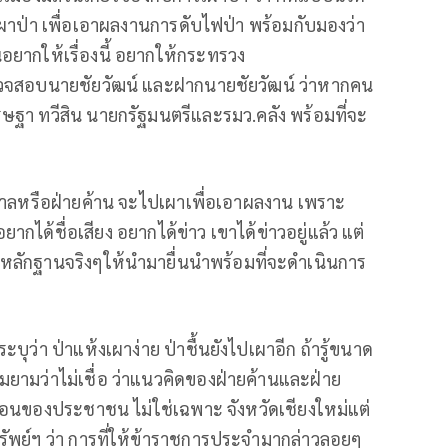
ไปเผาป่า เพื่อเอาผลงานการดับไฟป่า พร้อมกับมองว่า
นอยากให้เรื่องนี้ อยากให้กระทรวง
วจสอบนายชัยวัฒน์ และฝากนายชัยวัฒน์ ว่าหากคน
ฐา ทวีสิน นายกรัฐมนตรีและรมว.คลัง พร้อมที่จะ
รัฐบาลหรือฝ่ายค้าน จะไปเผาเพื่อเอาผลงาน เพราะ
กได้ชื่อเสียง อยากได้ข่าว เขาได้ข่าวอยู่แล้ว แต่
ามีหลักฐานจริงๆให้นำมายื่นนำพร้อมที่จะดำเนินการ
บุว่า ป่าแห้งเผาง่าย ป่าชื้นยังไปเผาอีก ถ้ารู้ขนาด
อมยามว่าไม่เชื่อ ว่าแนวคิดของฝ่ายค้านและฝ่าย
้อนของประชาชน ไม่ใช่เฉพาะ จังหวัดเชียงใหม่แต่
พย์ฯ ว่า การที่ให้ข้าราชการประจำมากล่าวลอยๆ