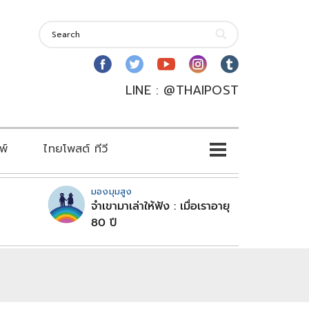
LINE : @THAIPOST
พ์
ไทยโพสต์ ทีวี
มองมุมสูง
จำเขามาเล่าให้ฟัง : เมื่อเราอายุ
80 ปี