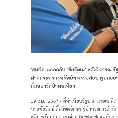
'สมคิด' ตอกกลับ 'ชัยวัฒน์' หลังวิจารณ์ 
ฝากกระทรวงทรัพย์ฯ ตรวจสอบ พูดลอยๆ ช
ลั่นอย่ารักป่าคนเดียว
19 เม.ย. 2567 - ที่ทำเนียบรัฐบาล นายสมคิด 
นายชัยวัฒน์ ลิ้มลิขิตอักษร ผู้อำนวยการสำน
คลิป พร้อมข้อความผ่าน facebook แฉนักการเมื