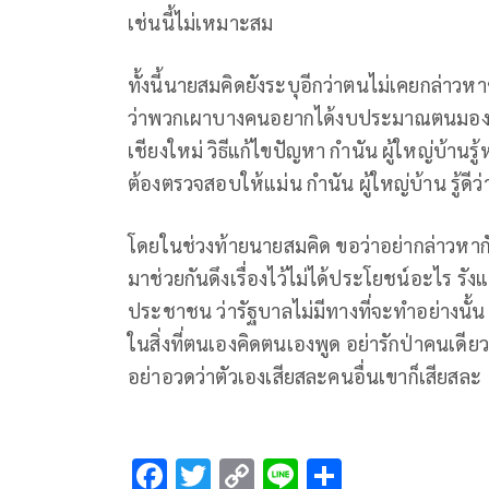
เช่นนี้ไม่เหมาะสม
ทั้งนี้นายสมคิดยังระบุอีกว่าตนไม่เคยกล่า
ว่าพวกเผาบางคนอยากได้งบประมาณตนมองว่าต
เชียงใหม่ วิธีแก้ไขปัญหา กำนัน ผู้ใหญ่บ้านร
ต้องตรวจสอบให้แม่น กำนัน ผู้ใหญ่บ้าน รู้ดี
โดยในช่วงท้ายนายสมคิด ขอว่าอย่ากล่าวหากัน
มาช่วยกันดึงเรื่องไว้ไม่ได้ประโยชน์อะไร ร
ประชาชน ว่ารัฐบาลไม่มีทางที่จะทำอย่างนั้น 
ในสิ่งที่ตนเองคิดตนเองพูด อย่ารักป่าคนเดีย
อย่าอวดว่าตัวเองเสียสละคนอื่นเขาก็เสียสละ
F
T
C
Li
S