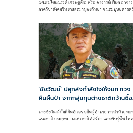
ผศ.ดร.ไชยณรงค์ เศรษฐเชื้อ หรือ อาจารย์เฟี๊ยต อาจารย์
ภาควิชาสังคมวิทยาและมานุษยวิทยา คณะมนุษยศาสตร
และสังคมศาสตร์ มหาวิทยาลัยมหาสารคาม นักวิชาการ
ด้านสิทธิมนุษยชนและสิ่งแวดล้อม โพสต์เฟซบุ๊กว่า
'ชัยวัฒน์' ปลุกส่งกำลังใจให้จนท.ทวง
คืนผืนป่า จากกลุ่มทุนต่างชาติกว้านซื้อที
บนเกาะพงัน
นายชัยวัฒน์ ลิ้มลิขิตอักษร อดีตผู้อำนวยการสำนักอุทย
แห่งชาติ กรมอุทยานแห่งชาติ สัตว์ป่า และพันธุ์พืช โพส
เฟซบุ๊ก ว่า เกาะพะงัน...สวรรค์ของใคร?