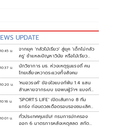
EWS UPDATE
จากยุค 'กลัวไม้เรียว' สู่ยุค 'เด็กไม่กลัว
10:45 น.
ครู' ชำแหละปัญหาวินัย หรือไม้เรียว
ต้องกลับมา?
นักวิชาการ มธ. ห่วงเหตุรุนแรงถี่ คน
10:37 น.
ไทยเสี่ยงหวาดระแวงทั้งสังคม
'หมอวรงค์' ข้องใจแบงก์พัน 1.4 แสน
10:20 น.
ล้านหายจากระบบ ขอพบผู้ว่าฯ แบงก์
ชาติ
'SPORTS LIFE' เปิดเส้นทาง 8 ทีม
10:16 น.
แกร่ง ก่อนดวลเดือดรอบรองชนะเลิศ
ศึก 'วอลเลย์บอลนักเรียน แชมป์
ทั่วประเทศคุมเข้ม! กรมการปกครอง
10:01 น.
กีฬา 7HD 2026'
ออก 6 มาตรการหลังเหตุสลด สกัด