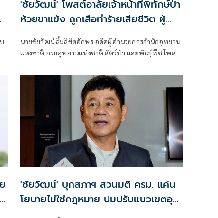
'ชัยวัฒน์' โพสต์อาลัยเจ้าหน้าที่พิทักษ์ป่า
ห้วยขาแข้ง ถูกเสือทำร้ายเสียชีวิต ผู้
อุทิศตนปกป้องผืนป่ามรดกโลก
อบ
นายชัยวัฒน์ ลิ้มลิขิตอักษร อดีตผู้อำนวยการสำนักอุทยาน
แห่งชาติ กรมอุทยานแห่งชาติ สัตว์ป่า และพันธุ์พืช โพสต์
ไม่
เฟซบุ๊กว่า อาลัยแด่ผู้พิทักษ์ "ศักรินทร์ วิชาจารย์" ป่า
ๆ
ใหญ่..ห้วยขาแข้งวันนี้ เงียบงันลงด้วยความโศกเศร้า เมื่อ
ต้องสูญเสียบุคลากรผู้เสียสละอย่างไม่มีวันกลับ..
คย
'ชัยวัฒน์' บุกสภาฯ สวนมติ ครม. แค่น
โยบายไม่ใช่กฎหมาย ปมปรับแนวเขตอุ
ทยานฯทับลาน