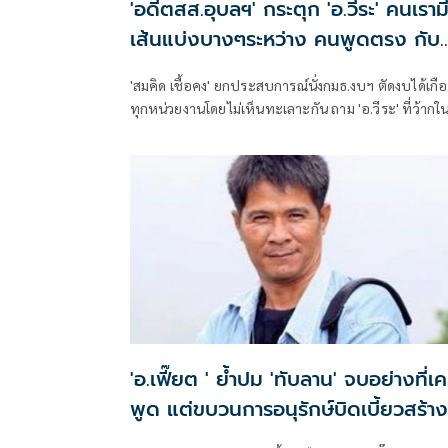
'อดีตสส.อุบลฯ' กระตุก 'อ.วีระ' คนเรามี
เส้นแบ่งบางๆระหว่าง คนพูดตรง กับ
คนมีมารยาท
'สมคิด เชื้อคง' ยกประสบการณ์นั่งกมธ.งบฯ ตัดงบได้เกื
ทุกหน่วยงานโดยไม่เห็นทะเลาะกัน ถาม 'อ.วีระ' ที่ว้ากในที่
ประชุมแสดงความเป็นคนมีอำนาจบาตรใหญ่ รู้ทุกอย่าง 
เกรงอกเกรงใจถูกหรือไม่ สอนมวย คนเรามีเส้นแบ่งบาง
ระหว่าง คนพูดตรง กับ คนมีมารยาท
'อ.เฟี๊ยต ' ย้ำปม 'ทับลาน' จบอย่างที่เ
พูด แต่ขบวนการอนุรักษ์บิดเบี้ยวสร้าง
กระแสสุดโต่ง