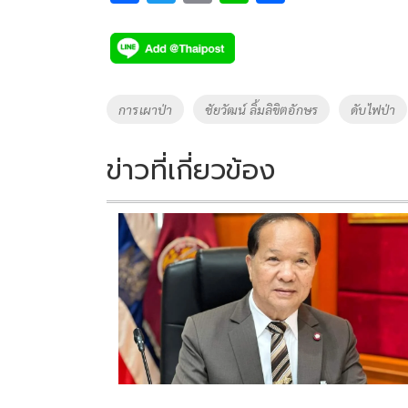
ac
wi
o
n
h
e
tt
p
e
ar
b
er
y
e
o
Li
Tags
การเผาป่า
ชัยวัฒน์ ลิ้มลิขิตอักษร
ดับไฟป่า
o
n
k
k
ข่าวที่เกี่ยวข้อง