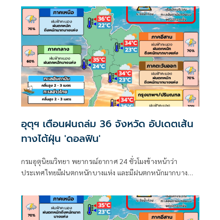
มากบริเวณประเทศไทย
อุตุฯ เตือนฝนถล่ม 36 จังหวัด อัปเดตเส้น
ทางไต้ฝุ่น 'ดอลฟิน'
กรมอุตุนิยมวิทยา พยากรณ์อากาศ 24 ชั่วโมงข้างหน้าว่า
ประเทศไทยมีฝนตกหนักบางแห่ง และมีฝนตกหนักมากบาง
พื้นที่ในภาคเหนือ ภาคตะวันออกเฉียงเหนือ และภาคตะวันออก