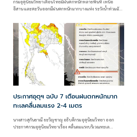
กรมอุตุนิยมวิทยาเตือนไทยมีฝนตกหนักหลายพื้นที่ เหนือ
อีสาน และตะวันออกมีฝนตกหนักมากบางแห่ง ระวังน้ำท่วมฉับ
พลัน-น้ำป่าไหลหลาก ขณะที่อันดามันตอนบนและอ่าวไทย
ตอนบนคลื่นสูง 2-3 เมตร เรือเล็กควรงดออกจากฝั่ง ส่วนไต้ฝุ่น
“ดอลฟิน” ไม่เข้าไทย
ประกาศอุตุฯ ฉบับ 7 เตือนฝนตกหนักมาก
ทะเลคลื่นลมแรง 2-4 เมตร
นางสาวสุกันยาณี ยะวิญชาญ อธิบดีกรมอุตุนิยมวิทยา ออก
ประกาศกรมอุตุนิยมวิทยาเรื่อง คลื่นลมแรงบริเวณทะเล
อันดามันตอนบนและอ่าวไทยตอนบน และฝนตกหนักถึงหนัก