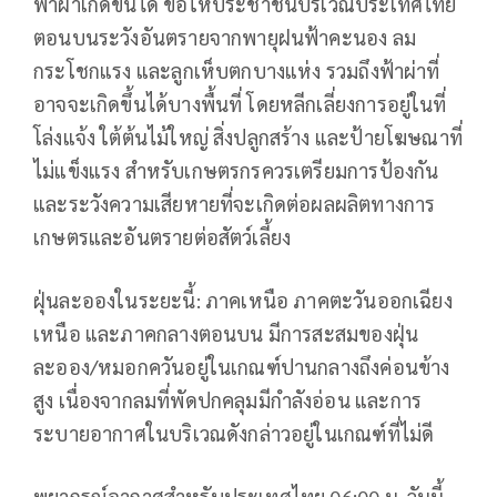
ฟ้าผ่าเกิดขึ้นได้ ขอให้ประชาชนบริเวณประเทศไทย
ตอนบนระวังอันตรายจากพายุฝนฟ้าคะนอง ลม
กระโชกแรง และลูกเห็บตกบางแห่ง รวมถึงฟ้าผ่าที่
อาจจะเกิดขึ้นได้บางพื้นที่ โดยหลีกเลี่ยงการอยู่ในที่
โล่งแจ้ง ใต้ต้นไม้ใหญ่ สิ่งปลูกสร้าง และป้ายโฆษณาที่
ไม่แข็งแรง สำหรับเกษตรกรควรเตรียมการป้องกัน
และระวังความเสียหายที่จะเกิดต่อผลผลิตทางการ
เกษตรและอันตรายต่อสัตว์เลี้ยง
ฝุ่นละอองในระยะนี้: ภาคเหนือ ภาคตะวันออกเฉียง
เหนือ และภาคกลางตอนบน มีการสะสมของฝุ่น
ละออง/หมอกควันอยู่ในเกณฑ์ปานกลางถึงค่อนข้าง
สูง เนื่องจากลมที่พัดปกคลุมมีกำลังอ่อน และการ
ระบายอากาศในบริเวณดังกล่าวอยู่ในเกณฑ์ที่ไม่ดี
พยากรณ์อากาศสำหรับประเทศไทย 06:00 น. วันนี้