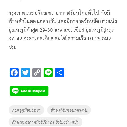
กรุงเทพและปริมณฑล อากาศร้อนโดยทั่วไป กับมี
ฟ้าหลัวในตอนกลางวัน และมีอากาศร้อนจัดบางแห่ง
อุณหภูมิต่ำสุด 29-30 องศาเซลเซียส อุณหภูมิสูงสุด
37-42 องศาเซลเซียส ลมใต้ ความเร็ว 10-25 กม./
ชม.
F
T
C
Li
S
ac
wi
o
n
h
e
tt
p
e
ar
b
er
y
e
o
Li
Tags
กรมอุตุนิยมวิทยา
ฟ้าหลัวในตอนกลางวัน
o
n
ลักษณะอากาศทั่วไปใน 24 ชั่วโมงข้างหน้า
k
k