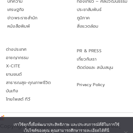
บทความ
ท่องเที่ยว – ศิลปวัฒนธรรม
เศรษฐกิจ
ประชาสัมพันธ์
ข่าวพระราชสำนัก
ภูมิภาค
หนังสือพิมพ์
สิ่งแวดล้อม
ต่างประเทศ
PR & PRESS
อาชญากรรม
เกี่ยวกับเรา
X-CITE
ติดต่อและ สนับสนุน
ยานยนต์
สาธารณสุข-คุณภาพชีวิต
Privacy Policy
บันเทิง
ไทยโพสต์ ทีวี
เราใช้คุกกี้เพื่อพัฒนาประสิทธิภาพ และประสบการณ์ที่ดีในการใช้
Copyright© thaipost.net, All rights reserved.,
เว็บไซต์ของคุณ คุณสามารถศึกษารายละเอียดได้ที่นี่