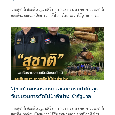
กว่า 4 ไร่ ฟันคดีถึงที่สุด
นายสุชาติ ชมกลิ่น รัฐมนตรีว่าการกระทรวงทรัพยากรธรรมชาติ
และสิ่งแวดล้อม เปิดเผยว่า ได้สั่งการให้กรมป่าไม้บูรณาการ
ความร่วมมือกับกองอำนวยการรักษาความมั่นคงภายในราช
อาณาจักร (กอ.รมน.) และหน่วยงานที่เกี่ยวข้อง
'สุชาติ' เผยรับรายงานอธิบดีกรมป่าไม้ ลุย
จับขบวนการตัดไม้ป่าลำปาง ย้ำรัฐบาล
'อนุทิน' เดินหน้าปราบบุกรุกป่า-ทำลาย
นายสุชาติ ชมกลิ่น รัฐมนตรีว่าการกระทรวงทรัพยากรธรรมชาติ
ทรัพยากรอย่างเด็ดขาด
และสิ่งแวดล้อม เปิดเผยว่า ได้รับรายงานจาก นายนิกร ศิรโรจนา