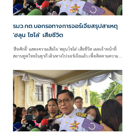
รมว.กต.บอกรอทางการจอร์เจียสรุปสาเหตุ
'ฮลุน โซโล่' เสียชีวิต
'สีหศักดิ์' แสดงความเสียใจ 'ฮลุน โซโล่' เสียชีวิต เผยเจ้าหน้าที่
สถานทูตไทยในตุรกี เดินทางไปจอร์เจียแล้ว เพื่อติดตามความ
คืบหน้า ส่วนสาเหตุขอรอการสืบสวน