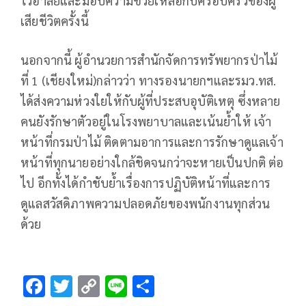
ไว้อาลัยและมอบความช่วยเหลือกับครอบครัวของผู้
เสียชีวิตครั้งนี้
นอกจากนี้ ผู้อำนวยการสำนักจัดการทรัพยากรป่าไม้
ที่ 1 (เชียงใหม่)กล่าวว่า ทางรองนายกฯและรมว.ทส.
ได้ส่งความห่วงใยให้กับผู้ที่ประสบอุบัติเหตุ ซึ่งหลาย
คนยังรักษาตัวอยู่ในโรงพยาบาลและเน้นย้ำให้ เจ้า
หน้าที่กรมป่าไม้ ติดตามอาการและการรักษาดูแลเจ้า
หน้าที่ทุกนายอย่างใกล้ชิดจนกว่าจะหายเป็นปกติ ต่อ
ไป อีกทั้งได้กำชับย้ำเรื่องการปฏิบัติหน้าที่และการ
ดูแลสวัสดิภาพความปลอดภัยของพนักงานทุกส่วน
ด้วย
F
T
C
Li
S