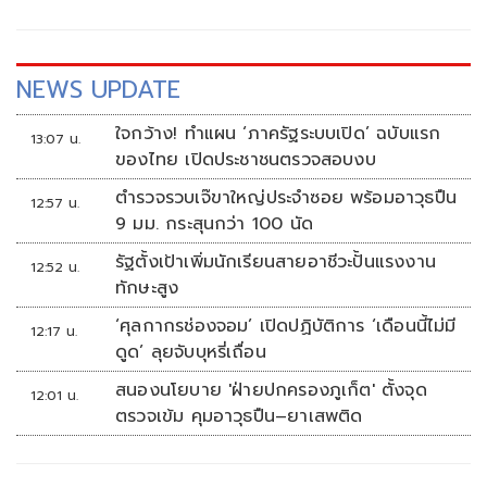
NEWS UPDATE
ใจกว้าง! ทำแผน ‘ภาครัฐระบบเปิด’ ฉบับแรก
13:07 น.
ของไทย เปิดประชาชนตรวจสอบงบ
ตำรวจรวบเจ๊ขาใหญ่ประจำซอย พร้อมอาวุธปืน
12:57 น.
9 มม. กระสุนกว่า 100 นัด
รัฐตั้งเป้าเพิ่มนักเรียนสายอาชีวะปั้นแรงงาน
12:52 น.
ทักษะสูง
‘ศุลกากรช่องจอม’ เปิดปฏิบัติการ ‘เดือนนี้ไม่มี
12:17 น.
ดูด’ ลุยจับบุหรี่เถื่อน
สนองนโยบาย 'ฝ่ายปกครองภูเก็ต' ตั้งจุด
12:01 น.
ตรวจเข้ม คุมอาวุธปืน–ยาเสพติด