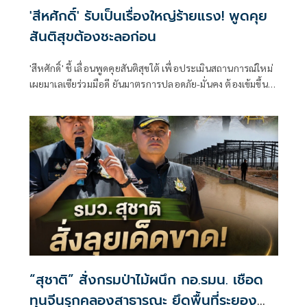
'สีหศักดิ์' รับเป็นเรื่องใหญ่ร้ายแรง! พูดคุย
สันติสุขต้องชะลอก่อน
'สีหศักดิ์' ชี้ เลื่อนพูดคุยสันติสุขใต้ เพื่อประเมินสถานการณ์ใหม่
เผยมาเลเซียร่วมมือดี ยันมาตรการปลอดภัย-มั่นคง ต้องเข้มขึ้น
เผยเหตุรุนแรงไม่เกี่ยวต่างชาติ
“สุชาติ” สั่งกรมป่าไม้ผนึก กอ.รมน. เชือด
ทุนจีนรุกคลองสาธารณะ ยึดพื้นที่ระยอง