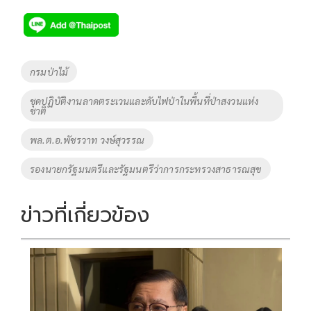
ac
wi
o
n
h
e
tt
p
e
ar
b
er
y
e
o
Li
Tags
กรมป่าไม้
o
n
ชุดปฏิบัติงานลาดตระเวนและดับไฟป่าในพื้นที่ป่าสงวนแห่ง
k
k
ชาติ
พล.ต.อ.พัชรวาท วงษ์สุวรรณ
รองนายกรัฐมนตรีและรัฐมนตรีว่าการกระทรวงสาธารณสุข
ข่าวที่เกี่ยวข้อง