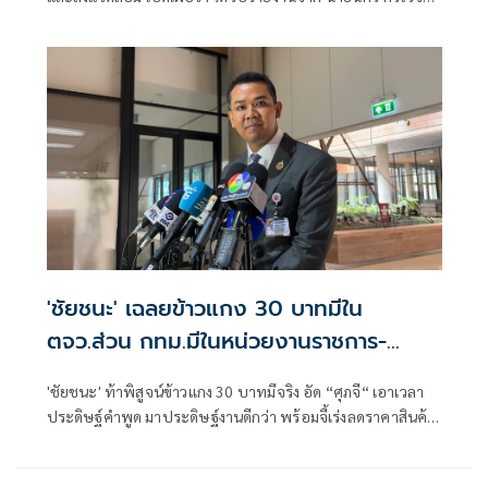
นนท์ อธิบดีกรมป่าไม้ ถึงผลการปฏิบัติการปราบปรามการ
ลักลอบตัดไม้ทำลายป่าในพื้นที่จังหวัดลำปาง
'ชัยชนะ' เฉลยข้าวแกง 30 บาทมีใน
ตจว.ส่วน กทม.มีในหน่วยงานราชการ-
โรงเรียน
'ชัยชนะ' ท้าพิสูจน์ข้าวแกง 30 บาทมีจริง อัด “ศุภจี“ เอาเวลา
ประดิษฐ์คำพูด มาประดิษฐ์งานดีกว่า พร้อมจี้เร่งลดราคาสินค้า
ตามต้นทุนพลังงานที่ลดลง-วางมาตรการรองรับผลไม้ภาคใต้
ก่อนล้นตลาด