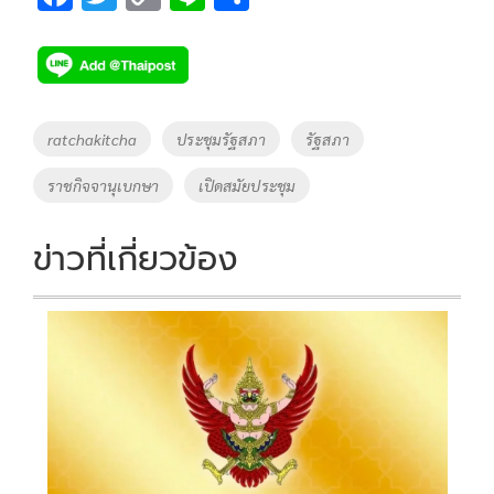
ac
wi
o
n
h
e
tt
p
e
ar
b
er
y
e
o
Li
Tags
ratchakitcha
ประชุมรัฐสภา
รัฐสภา
o
n
ราชกิจจานุเบกษา
เปิดสมัยประชุม
k
k
ข่าวที่เกี่ยวข้อง