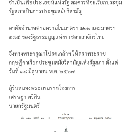
จำเป็นเพื่อประโยชน์แห่งรัฐ สมควรที่จะเรียกประชุม
รัฐสภาเป็นการประชุมสมัยวิสามัญ
อาศัยอำนาจตามความในมาตรา ๑๒๒ และมาตรา
๑๗๕ ของรัฐธรรมนูญแห่งราชอาณาจักรไทย
จึงทรงพระกรุณาโปรดเกล้าฯ ให้ตราพระราช
กฤษฎีกาเรียกประชุมสมัยวิสามัญแห่งรัฐสภา ตั้งแต่
วันที่ ๑๘ มิถุนายน พ.ศ. ๒๕๖๗
ผู้รับสนองพระบรมราชโองการ
เศรษฐา ทวีสิน
นายกรัฐมนตรี