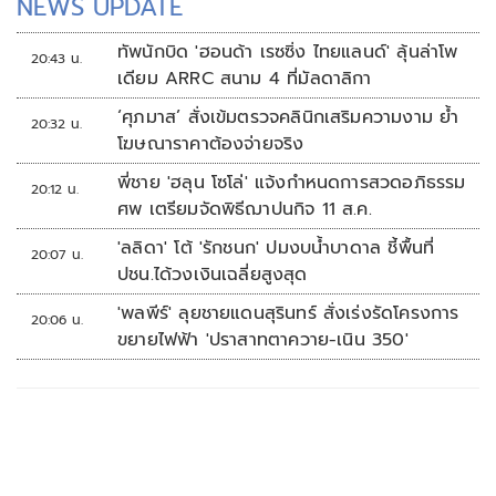
NEWS UPDATE
ทัพนักบิด 'ฮอนด้า เรซซิ่ง ไทยแลนด์' ลุ้นล่าโพ
20:43 น.
เดียม ARRC สนาม 4 ที่มัลดาลิกา
‘ศุภมาส’ สั่งเข้มตรวจคลินิกเสริมความงาม ย้ำ
20:32 น.
โฆษณาราคาต้องจ่ายจริง
พี่ชาย 'ฮลุน โซโล่' แจ้งกำหนดการสวดอภิธรรม
20:12 น.
ศพ เตรียมจัดพิธีฌาปนกิจ 11 ส.ค.
'ลลิดา' โต้ 'รักชนก' ปมงบน้ำบาดาล ชี้พื้นที่
20:07 น.
ปชน.ได้วงเงินเฉลี่ยสูงสุด
'พลพีร์' ลุยชายแดนสุรินทร์ สั่งเร่งรัดโครงการ
20:06 น.
ขยายไฟฟ้า 'ปราสาทตาควาย-เนิน 350'