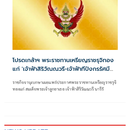
โปรดเกล้าฯ พระราชทานเหรียญราชรุจิทอง
แก่ 'เจ้าฟ้าสิริวัณณวรี-เจ้าฟ้าทีปังกรรัศมี
โชติ'
ราชกิจจานุเบกษาเผยแพร่ประกาศพระราชทานเหรียญราชรุจิ
ทองแก่ สมเด็จพระเจ้าลูกยาเธอ เจ้าฟ้าสิริวัณณวรี นารีรั