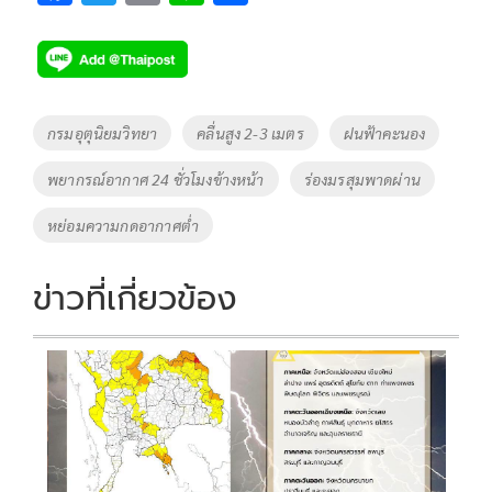
ac
wi
o
n
h
e
tt
p
e
ar
b
er
y
e
o
Li
Tags
กรมอุตุนิยมวิทยา
คลื่นสูง 2-3 เมตร
ฝนฟ้าคะนอง
o
n
พยากรณ์อากาศ 24 ชั่วโมงข้างหน้า
ร่องมรสุมพาดผ่าน
k
k
หย่อมความกดอากาศต่ำ
ข่าวที่เกี่ยวข้อง