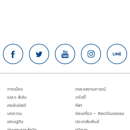
การเมือง
กรองสถานการณ์
เปลว สีเงิน
วาไรตี้
คอลัมนิสต์
กีฬา
บทความ
ท่องเที่ยว – ศิลปวัฒนธรรม
เศรษฐกิจ
ประชาสัมพันธ์
ข่าวพระราชสำนัก
ภูมิภาค