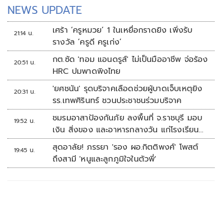
NEWS UPDATE
เศร้า ‘ครูหมวย’ 1 ในเหยื่อกราดยิง เพิ่งรับ
21:14 น.
รางวัล ‘ครูดี ครูเก่ง’
กต.ซัด 'ทอม แอนดรูส์' ไม่เป็นมืออาชีพ จ่อร้อง
20:51 น.
HRC ปมพาดพิงไทย
'ยศชนัน' รุดบริจาคเลือดช่วยผู้บาดเจ็บเหตุยิง
20:31 น.
รร.เทพศิรินทร์ ชวนประชาชนร่วมบริจาค
ชมรมอาสาป้องกันภัย ลงพื้นที่ จ.ราชบุรี มอบ
19:52 น.
เงิน สิ่งของ และอาหารกลางวัน แก่โรงเรียน
บ้านหนองน้ำใส
สุดอาลัย! ภรรยา 'รอง ผอ.กิตติพงศ์' โพสต์
19:45 น.
ถึงสามี 'หนูและลูกภูมิใจในตัวพี่'