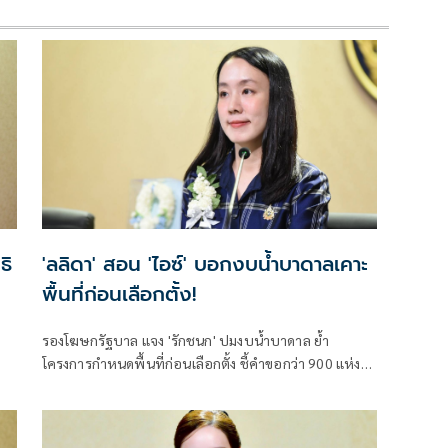
ธิ
'ลลิดา' สอน 'ไอซ์' บอกงบน้ำบาดาลเคาะ
พื้นที่ก่อนเลือกตั้ง!
รองโฆษกรัฐบาล แจง 'รักชนก' ปมงบน้ำบาดาล ย้ำ
โครงการกำหนดพื้นที่ก่อนเลือกตั้ง ชี้คำขอกว่า 900 แห่ง
งาน
อนุมัติ 858 แห่งตามหลักเกณฑ์ ไม่ใช่จัดสรรตามการเมือง