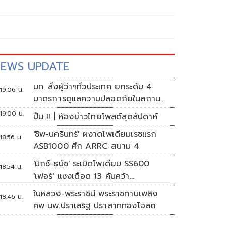
EWS UPDATE
มท. สั่งผู้ว่าฯทั่วประเทศ ยกระดับ 4
19:06 น.
มาตรการดูแลความปลอดภัยในสถาน
ศึกษา
19:00 น.
ปืน..!! | ห้องข่าวไทยโพสต์สุดสัปดาห์
'ชิพ-นครินทร์' ผงาดโพเดียมเรซแรก
18:56 น.
ASB1000 ศึก ARRC สนาม 4
'มิกซ์-ธนัช' ระเบิดโพเดียม SS600
18:54 น.
'เฟอร์' แซงเดือด 13 คันคว้า
แต้ม ศึก ARRC สนาม 4
ในหลวง-พระราชินี พระราชทานเพลิง
18:46 น.
ศพ นพ.ปราเสริฐ ปราสาททองโอสถ