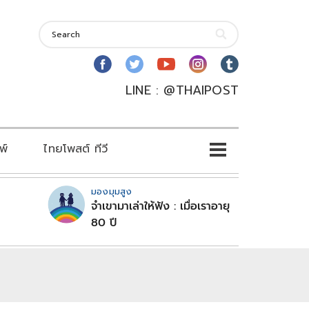
LINE : @THAIPOST
พ์
ไทยโพสต์ ทีวี
มองมุมสูง
จำเขามาเล่าให้ฟัง : เมื่อเราอายุ
80 ปี