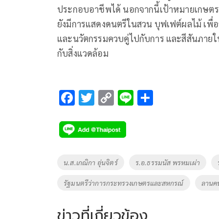
ประกอบอาชีพได้ นอกจากนี้เป้าหมายเกษตรกรมีร
ยังมีการแสดงดนตรีในสวน บุฟเฟต์ผลไม้ เพื่อ
และนวัตกรรมควบคู่ไปกับการ และสีสันภายใน
กับสิ่งแวดล้อม
F
T
C
Li
S
ac
wi
o
n
h
e
tt
p
e
ar
b
er
y
e
o
Li
Tags
น.ส.เกณิกา อุ่นจิตร์
ร.อ.ธรรมนัส พรหมเผ่า
o
n
รัฐมนตรีว่าการกระทรวงเกษตรและสหกรณ์
ลานคน
k
k
ข่าวที่เกี่ยวข้อง