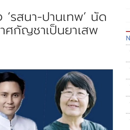
ง ‘รสนา-ปานเทพ’ นัด
กาศกัญชาเป็นยาเสพ
N