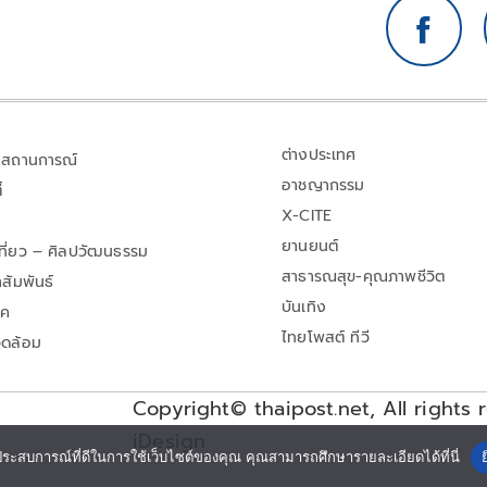
ต่างประเทศ
สถานการณ์
อาชญากรรม
้
X-CITE
ยานยนต์
เที่ยว – ศิลปวัฒนธรรม
สาธารณสุข-คุณภาพชีวิต
สัมพันธ์
บันเทิง
าค
ไทยโพสต์ ทีวี
วดล้อม
Copyright© thaipost.net, All rights 
iDesign
ประสบการณ์ที่ดีในการใช้เว็บไซต์ของคุณ คุณสามารถศึกษารายละเอียดได้ที่นี่