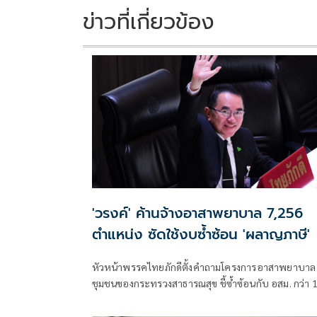
k
k
ข่าวที่เกี่ยวข้อง
'วรงค์' ค้านจ้างอาสาพยาบาล 7,256
ตำแหน่ง ซัดใช้งบซ้ำซ้อน 'ผลาญภาษี'
หัวหน้าพรรคไทยภักดีตั้งคำถามโครงการอาสาพยาบาล
ชุมชนของกระทรวงสาธารณสุข ชี้ซ้ำซ้อนกับ อสม. กว่า 
ล้านคน พร้อมเสนอให้นำงบประมาณไปบรรจุพยาบาล
และบุคลากรสาธารณสุข