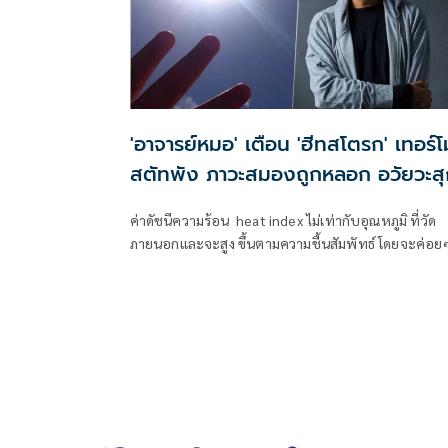
'อาจารย์หมอ' เตือน 'ฮีทสโตรก' เทอร์โ
สตัทพัง ภาวะสมองถูกหลอก อวัยวะสุ
ค่าดัชนีความร้อน heat index ไม่เท่ากับอุณหภูมิ ที่วัด
ภายนอกและจะสูง ขึ้นตามความชื้นสัมพัทธ์ โดยจะค่อย
ไปหลอกสมองให้ยินยอมตาม