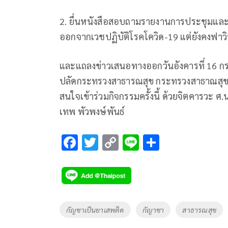
2. ยื่นหนังสือสอบถามรายงานการประชุมแล
ออกจากเวชปฏิบัติโรคโควิด-19 แต่ยังคงฟาวิพิ
และแถลงข่าวเสนอทางออกวันอังคารที่ 16 ก
ปลัดกระทรวงสาธารณสุข กระทรวงสาธาณสุข จ
สนใจเข้าร่วมกิจกรรมครั้งนี้ ด้วยจิตคารวะ 
เทพ พัวพงษ์พันธ์
F
T
C
Li
S
ac
wi
o
n
h
e
tt
p
e
ar
b
er
y
e
o
Li
Tags
กัญชาเป็นยาเสพติด
กัญาชา
สาธารณสุข
o
n