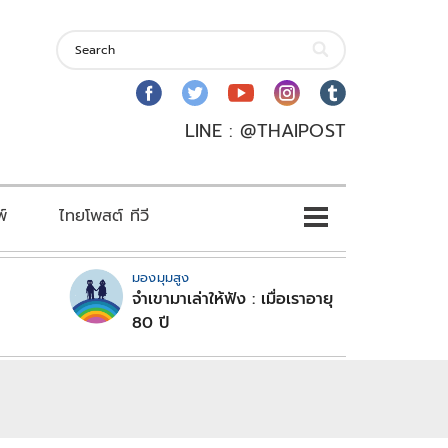
LINE : @THAIPOST
พ์
ไทยโพสต์ ทีวี
มองมุมสูง
จำเขามาเล่าให้ฟัง : เมื่อเราอายุ
80 ปี