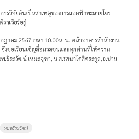
ะการวิจัยอันเป็นสาเหตุของการถอดฟ้าทะลายโจร
ราเวียร์อยู่
รกฎาคม 2567 เวลา 10.00น. น. หน้าอาคารสำนักงาน
ึงขอเรียนเชิญสื่อมวลชนและทุกท่านที่ให้ความ
ศ.นพ.ธีระวัฒน์ เหมะจุฑา, น.ส.รสนาโตสิตระกูล,อ.ปาน
หมอธีระวัฒน์