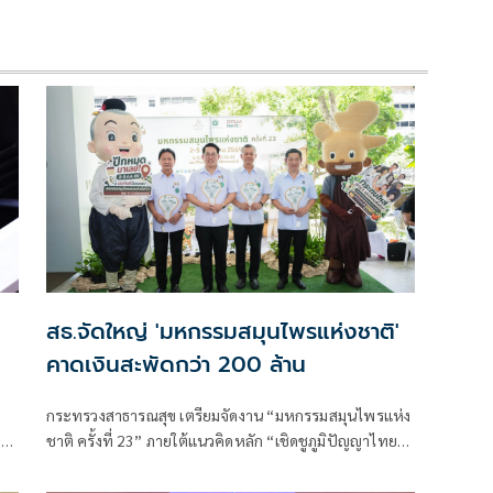
สธ.จัดใหญ่ 'มหกรรมสมุนไพรแห่งชาติ'
คาดเงินสะพัดกว่า 200 ล้าน
กระทรวงสาธารณสุข เตรียมจัดงาน “มหกรรมสมุนไพรแห่ง
1
ชาติ ครั้งที่ 23” ภายใต้แนวคิดหลัก “เชิดชูภูมิปัญญาไทย
ต่อยอดเศรษฐกิจใหม่ ก้าวไกลสู่สากล” และแนวคิดย่อย
“จากธรรมชาติ สู่การสร้างเศรษฐกิจ”