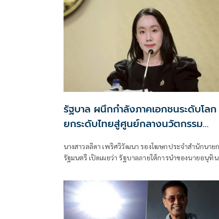
รัฐบาล ผนึกกำลังภาคเอกชนระดับโลก
ยกระดับไทยสู่ศูนย์กลางนวัตกรรม
วิทยาศาสตร์ชีวภาพภูมิภาค
นางสาวลลิดา เพริศวิวัฒนา รองโฆษกประจำสำนักนาย
รัฐมนตรี เปิดเผยว่า รัฐบาลภายใต้การนำของนายอนุทิน
ชาญวีรกูล นายกรัฐมนตรี ให้คว