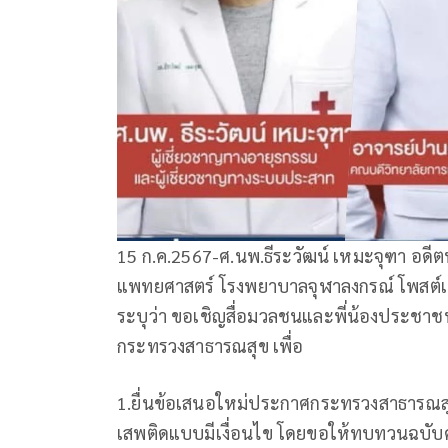
15 ก.ค.2567-ศ.นพ.ธีระวัฒน์ เหมะจุฑา อดีต
แพทยศาสตร์ โรงพยาบาลจุฬาลงกรณ์ โพสต์เฟ
ระบุว่า ขอเชิญสื่อมวลชนและพี่น้องประชาชน
กระทรวงสาธารณสุข เพื่อ
1.ยื่นข้อเสนอใหม่ประกาศกระทรวงสาธารณสุขฉบ
เสพติดแบบมีเงื่อนไข โดยขอให้ทบทวนฉบั