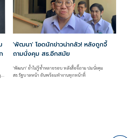
ม
'พัฒนา' โอดนักข่าวน่ากลัว! หลังถูกจี้
ก
ถามนั่งคุม สธ.อีกสมัย
'พัฒนา' ยํ้าไม่รู้ซํ้าหลายรอบ หลังสื่อจี้ถาม ปมนั่งคุม
ๆ
สธ.รัฐบาลหน้า ยันพร้อมทำงานทุกหน้าที่