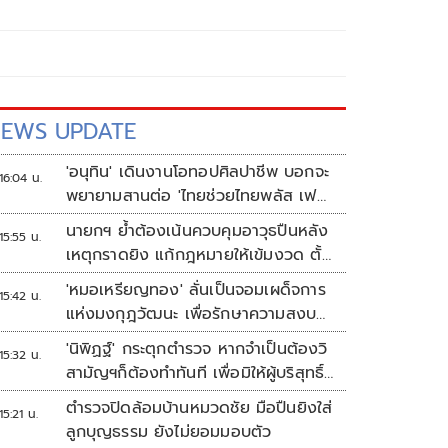
EWS UPDATE
'อนุทิน' เดินงานโอทอปศิลปาชีพ บอกจะ
16:04 น.
พยายามสานต่อ 'ไทยช่วยไทยพลัส เฟส
2'
นายกฯ ย้ำต้องเน้นควบคุมอาวุธปืนหลัง
15:55 น.
เหตุกราดยิง แก้กฎหมายให้เข้มงวด ตั้ง
ด่านตรวจเพิ่ม
'หมอเหรียญทอง' ลั่นเป็นจอมเผด็จการ
15:42 น.
แห่งมงกุฎวัฒนะ เพื่อรักษาความสงบ
ปลอดภัยภายในรพ.
'นิพิฏฐ์' กระตุกตำรวจ หากจำเป็นต้องวิ
15:32 น.
สามัญฯก็ต้องทำทันที เพื่อมิให้ผู้บริสุทธิ์
เสียชีวิตเพิ่ม
ตำรวจปิดล้อมบ้านหมวดชัย มือปืนยิงใส่
15:21 น.
ลูกบุญธรรม ยังไม่ยอมมอบตัว