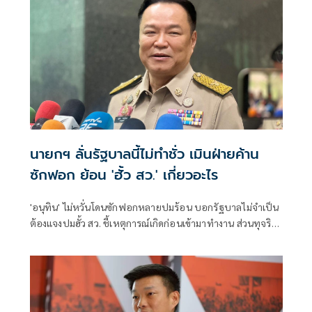
นายกฯ ลั่นรัฐบาลนี้ไม่ทำชั่ว เมินฝ่ายค้าน
ซักฟอก ย้อน 'ฮั้ว สว.' เกี่ยวอะไร
'อนุทิน' ไม่หวั่นโดนซักฟอกหลายปมร้อน บอกรัฐบาลไม่จำเป็น
ต้องแจงปมฮั้ว สว. ชี้เหตุการณ์เกิดก่อนเข้ามาทำงาน ส่วนทุจริต
สอบท้องถิ่นทำเต็มที่ เรื่องจบแล้ว ยันไม่ต้องมีองครักษ์พิทักษ์