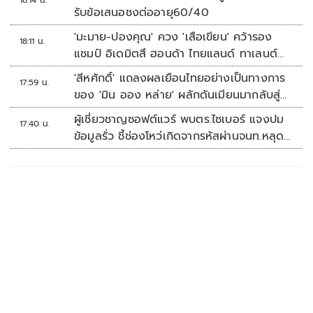
18:14 น.
รับข้อเสนอชงต่ออายุ60/40
'มะมาย-ปองคุณ' ควง 'เสือเขียน' คว้ารอง
18:11 น.
แชมป์ อิเดมิตสึ ฮอนด้า ไทยแลนด์ ทาเลนต์
คัพ สนาม 3
'สีหศักดิ์' แถลงผลเยือนไทยอย่างเป็นทางการ
17:59 น.
ของ 'มิน ออง หล่าย' ผลักดันเมียนมากลับสู่
อาเซียน
ผู้เชี่ยวชาญซอฟต์แวร์ พบตร.ไซเบอร์ แจงปม
17:40 น.
ข้อมูลรั่ว ชี้ช่องโหว่เกิดจากรหัสผ่านจนท.หลุด
ไม่ใช่ถูกแฮกระบบ