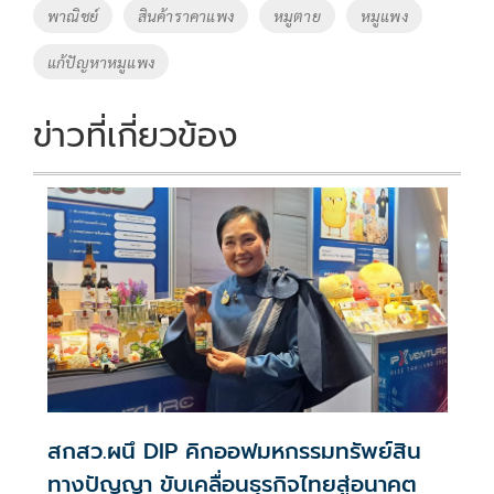
พาณิชย์
สินค้าราคาแพง
หมูตาย
หมูแพง
k
k
แก้ปัญหาหมูแพง
ข่าวที่เกี่ยวข้อง
สกสว.ผนึ DIP คิกออฟมหกรรมทรัพย์สิน
ทางปัญญา ขับเคลื่อนธุรกิจไทยสู่อนาคต