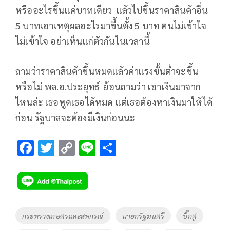
หรืออะไรขึ้นแค่บาทเดียว แล้วไปขึ้นราคาสินค้าอื่น
5 บาทเอาเหตุผลอะไรมาขึ้นตั้ง 5 บาท ตนไม่เข้าใจ
ไม่เข้าใจ อย่าเห็นแก่ตัวกันในเวลานี้
ถามว่าราคาสินค้าขึ้นหมดแล้วค่าแรงขั้นต่ำจะขึ้น
หรือไม่ พล.อ.ประยุทธ์ ย้อนถามว่า เอาเงินมาจาก
ไหนล่ะ เธอพูดเธอได้หมด แต่เธอต้องหาเงินมาให้ได้
ก่อน รัฐบาลจะต้องมีเงินก่อนนะ
F
T
C
Li
S
ac
wi
o
n
h
e
tt
p
e
ar
b
er
y
e
o
Li
Tags
กระทรวงเกษตรและสหกรณ์
นายกรัฐมนตรี
บิ๊กตู่
o
n