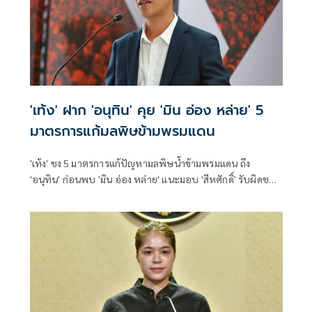
'เท้ง' ฝาก 'อนุทิน' คุย 'มิน อ่อง หล่าย' 5
มาตรการแก้มลพิษข้ามพรมแดน
'เท้ง' ชง 5 มาตรการแก้ปัญหามลพิษน้ำข้ามพรมแดน ถึง
'อนุทิน' ก่อนพบ 'มิน อ่อง หล่าย' แนะมอบ 'สีหศักดิ์' รับผิดชอบ
หลัก ฝ่ายค้านติดตามความคืบหน้าทุกไตรมาส