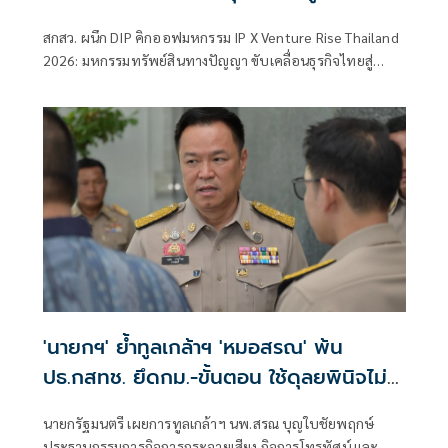
สกสว. ผนึก DIP คิกออฟมหกรรม IP X Venture Rise Thailand
2026: มหกรรมทรัพย์สินทางปัญญา ขับเคลื่อนธุรกิจไทยสู่
อนาคต” สร้างระบบนิเวศเชื่อมทรัพย์สินทางปัญญาผ่าน
กองทุน ววน. เพิ่มคุณค่างานวิจัยไทย
'นายกฯ' ย้ำทูลเกล้าฯ 'หมอสรณ' พ้น
ปธ.กสทช. ยึดกม.-ขั้นตอน ใช้ดุลยพินิจไม่
ได้
นายกรัฐมนตรี เผยการทูลเกล้าฯ นพ.สรณ บุญใบชัยพฤกษ์
ประธานกรรมการกิจการกระจายเสียง กิจการโทรทัศน์ และ