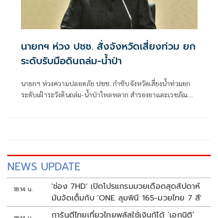
นายกฯ ห่วง ปชช. สั่งจังหวัดเสี่ยงท่วม ยก
ระดับรับมือดินถล่ม-น้ำป่า
นายกฯ ห่วงความปลอดภัย ปชช. กำชับจังหวัดเสี่ยงน้ำท่วมยก
ระดับเฝ้าระวังดินถล่ม-น้ำป่าไหลหลาก สำรองยาและเวชภัณฑ์
ไม่น้อยกว่า 72 ชม. ดูแลผู้ป่วยกลุ่มเปราะบางใกล้ชิด
NEWS UPDATE
'ช่อง 7HD' เปิดโปรแกรมมวยเดือดสุดสัปดาห์
18:14 น.
มันจัดเต็มกับ 'ONE ลุมพินี 165-มวยไทย 7 สี'
การันตีไทยเที่ยวไทยพลัสใช้เงินกู้ได้ ‘เอกนิติ’