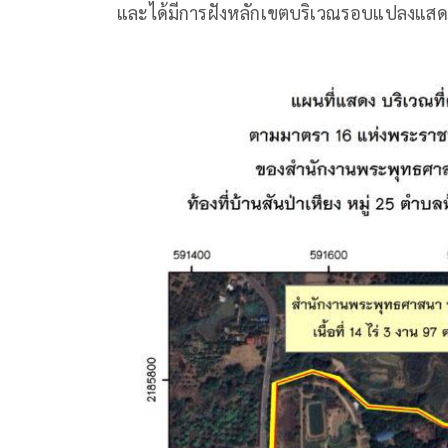
และได้มีการฝังหลักเขตบริเวณรอบแปลงแสดงแ