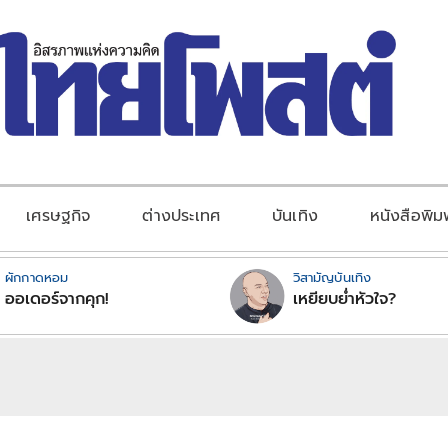
เศรษฐกิจ
ต่างประเทศ
บันเทิง
หนังสือพิม
ผักกาดหอม
วิสามัญบันเทิง
ออเดอร์จากคุก!
เหยียบย่ำหัวใจ?