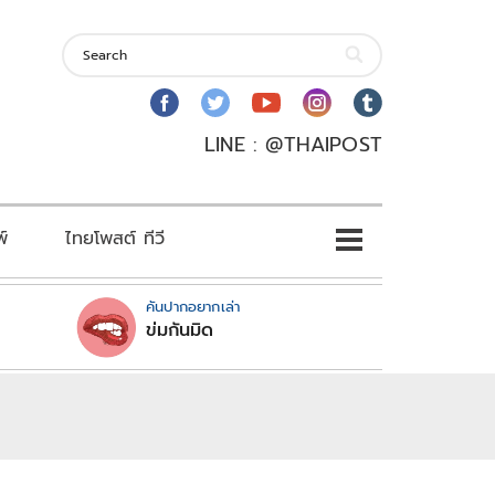
LINE : @THAIPOST
พ์
ไทยโพสต์ ทีวี
คันปากอยากเล่า
ข่มกันมิด