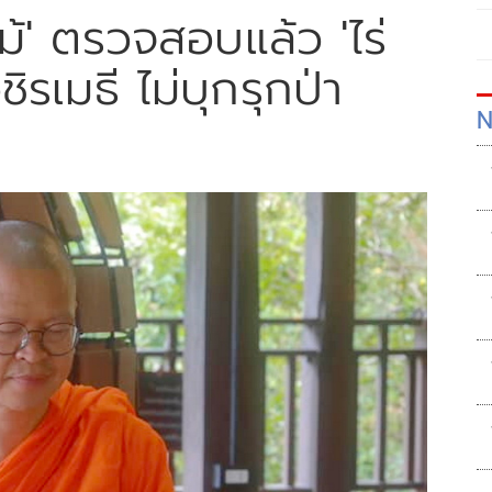
ไม้' ตรวจสอบแล้ว 'ไร่
ิรเมธี ไม่บุกรุกป่า
N