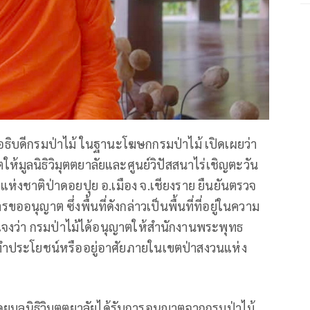
ธิบดีกรมป่าไม้ ในฐานะโฆษกกรมป่าไม้ เปิดเผยว่า
ห้มูลนิธิวิมุตตยาลัยและศูนย์วิปัสสนาไร่เชิญตะวัน
ห่งชาติป่าดอยปุย อ.เมือง จ.เชียงราย ยืนยันตรวจ
รขออนุญาต ซึ่งพื้นที่ดังกล่าวเป็นพื้นที่ที่อยู่ในความ
้แจงว่า กรมป่าไม้ได้อนุญาตให้สำนักงานพระพุทธ
้าทำประโยชน์หรืออยู่อาศัยภายในเขตป่าสงวนแห่ง
 โดยมูลนิธิวิมุตตยาลัยได้รับการอนุญาตจากกรมป่าไม้