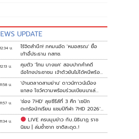
EWS UPDATE
ไร้จิตสำนึก! ภคมนอัด 'หมอสรณ' ยื้อ
12:34 น.
เก้าอี้ประธาน กสทช.
คุมตัว 'โทน บางแค' สอบปากคำคดี
12:13 น.
ฉ้อโกงประชาชน เจ้าตัวยันไม่ได้หนีพร้อม
สู้คดี
'บ้านตลาดสามย่าน' ดาวน์ทาวน์เมือง
11:58 น.
แกลง โชว์ความพร้อมร่วมเบียนนาเล่
ระยอง
'ช่อง 7HD' ลุยซีรีส์ที่ 3 ศึก 'เซปัก
11:57 น.
ตะกร้อนักเรียน แชมป์กีฬา 7HD 2026'
เปิดรับทีมหญิงครั้งแรก
LIVE ครบมุมข่าว กับ..นิธินาฏ ราช
11:34 น.
นิยม | ล่มซ้ำซาก ชาติสะดุด..!