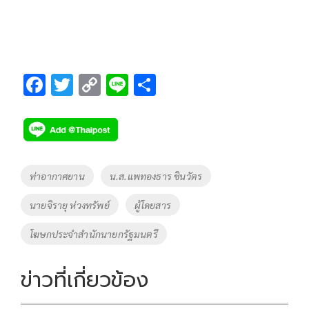
F
T
C
Li
S
ac
wi
o
n
h
e
tt
p
e
ar
b
er
y
e
o
Li
Tags
ท่าอากาศยาน
น.ส.แพทองธาร ชินวัตร
o
n
นายจิรายุ ห่วงทรัพย์
ผู้โดยสาร
k
k
โฆษกประจำสำนักนายกรัฐมนตรี
ข่าวที่เกี่ยวข้อง