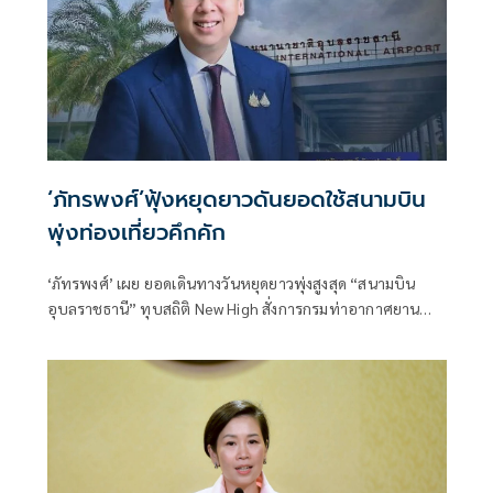
‘ภัทรพงศ์’ฟุ้งหยุดยาวดันยอดใช้สนามบิน
พุ่งท่องเที่ยวคึกคัก
‘ภัทรพงศ์’ เผย ยอดเดินทางวันหยุดยาวพุ่งสูงสุด “สนามบิน
อุบลราชธานี” ทุบสถิติ New High สั่งการกรมท่าอากาศยาน
อำนวยความสะดวกนักท่องเที่ยวชมงานประเพณีท้องถิ่นแห่
เทียนพรรษา - ดันรายได้ท่องเที่ยวภูมิภาคคึกคัก