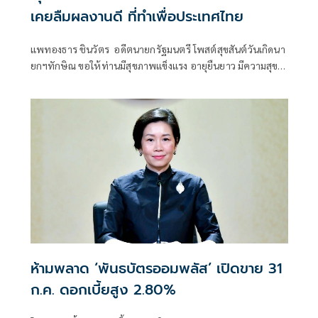
เคยลืมผลงานดี ที่ทำเพื่อประเทศไทย
แพทองธาร ชินวัตร อดีตนายกรัฐมนตรี โพสต์สุขสันต์วันเกิดนา
ยกฯทักษิณ ขอให้ท่านมีสุขภาพแข็งแรง อายุยืนยาว มีความสุข
ในทุกๆวัน
ห้ามพลาด ‘พันธบัตรออมพลัส’ เปิดขาย 31
ก.ค. ดอกเบี้ยสูง 2.80%