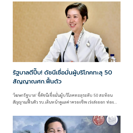
รัฐบาลตีปี๊บ! ดัชนีเชื่อมั่นผู้บริโภคทะลุ 50
สัญญาณศก.ฟื้นตัว
'โฆษกรัฐบาล' ชี้ดัชนีเชื่อมั่นผู้บริโภคทะลุระดับ 50 สะท้อน
สัญญาณฟื้นตัว รบ.เดินหน้าดูแลค่าครองชีพ เร่งส่งออก ท่อง
เที่ยว และการลงทุนต่อเนื่อง