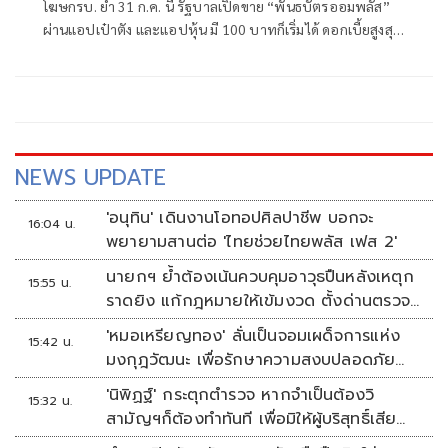
โฆษกรบ. ย้ำ 31 ก.ค. นี้ รัฐบาลเปิดขาย “พันธบัตรออมพลัส”
ผ่านแอปเป๋าตัง และแอปหุ้น มี 100 บาทก็เริ่มได้ ดอกเบี้ยสูงสุด
2.80%
NEWS UPDATE
'อนุทิน' เดินงานโอทอปศิลปาชีพ บอกจะ
16:04 น.
พยายามสานต่อ 'ไทยช่วยไทยพลัส เฟส 2'
นายกฯ ย้ำต้องเน้นควบคุมอาวุธปืนหลังเหตุก
15:55 น.
ราดยิง แก้กฎหมายให้เข้มงวด ตั้งด่านตรวจ
เพิ่ม
'หมอเหรียญทอง' ลั่นเป็นจอมเผด็จการแห่ง
15:42 น.
มงกุฎวัฒนะ เพื่อรักษาความสงบปลอดภัย
ภายในรพ.
'นิพิฏฐ์' กระตุกตำรวจ หากจำเป็นต้องวิ
15:32 น.
สามัญฯก็ต้องทำทันที เพื่อมิให้ผู้บริสุทธิ์เสีย
ชีวิตเพิ่ม