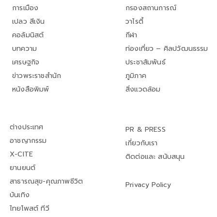
การเมือง
กรองสถานการณ์
เปลว สีเงิน
วาไรตี้
คอลัมนิสต์
กีฬา
บทความ
ท่องเที่ยว – ศิลปวัฒนธรรม
เศรษฐกิจ
ประชาสัมพันธ์
ข่าวพระราชสำนัก
ภูมิภาค
หนังสือพิมพ์
สิ่งแวดล้อม
ต่างประเทศ
PR & PRESS
อาชญากรรม
เกี่ยวกับเรา
X-CITE
ติดต่อและ สนับสนุน
ยานยนต์
สาธารณสุข-คุณภาพชีวิต
Privacy Policy
บันเทิง
ไทยโพสต์ ทีวี