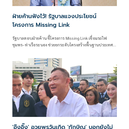
ฝ่ายค้านฟังไว้! รัฐบาลแจงประโยชน์
โครงการ Missing Link
รัฐบาลตอบฝ่ายค้าน ชี้โครงการ Missing Link เชื่อมรถไฟ
ชุมพร–ท่าเรือระนอง ช่วยยกระดับโครงสร้างพื้นฐานประเทศ
-เป็นประตูการค้าฝั่งอันดามัน เชื่อมจีน-สิงคโปร์ ยันรับฟังข้อ
เสนอทุกฝ่าย
'อุ๊งอิ๊ง' อวยพรวันเกิด 'ทักษิณ' บอกยังไม่