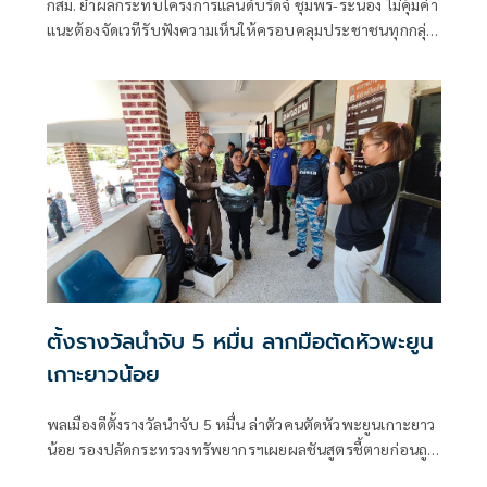
กสม. ย้ำผลกระทบโครงการแลนด์บริดจ์ ชุมพร-ระนอง ไม่คุ้มค่า
แนะต้องจัดเวทีรับฟังความเห็นให้ครอบคลุมประชาชนทุกกลุ่ม
ขอบคุณ นายกฯ - ครม. รับข้อเสนอแนะตั้งคณะกรรมการศึกษา
ผลกระทบ
ตั้งรางวัลนำจับ 5 หมื่น ลากมือตัดหัวพะยูน
เกาะยาวน้อย
พลเมืองดีตั้งรางวัลนำจับ 5 หมื่น ล่าตัวคนตัดหัวพะยูนเกาะยาว
น้อย รองปลัดกระทรวงทรัพยากรฯเผยผลชันสูตรชี้ตายก่อนถูก
ตัดหัว คาดเสียชีวิตมาแล้ว 2–24 ชั่วโมง