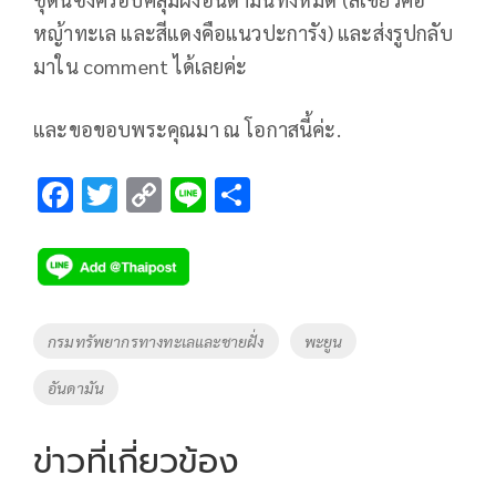
หญ้าทะเล และสีแดงคือแนวปะการัง) และส่งรูปกลับ
มาใน comment ได้เลยค่ะ
และขอขอบพระคุณมา ณ โอกาสนี้ค่ะ.
F
T
C
Li
S
ac
wi
o
n
h
e
tt
p
e
ar
b
er
y
e
o
Li
Tags
กรมทรัพยากรทางทะเลและชายฝั่ง
พะยูน
o
n
อันดามัน
k
k
ข่าวที่เกี่ยวข้อง