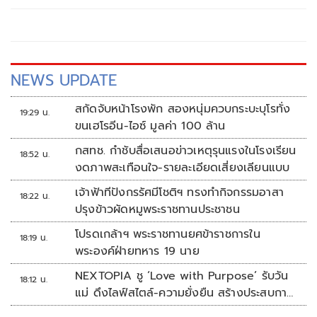
NEWS UPDATE
สกัดจับหน้าโรงพัก สองหนุ่มควบกระบะบุโรทั่ง
19:29 น.
ขนเฮโรอีน-ไอซ์ มูลค่า 100 ล้าน
กสทช. กำชับสื่อเสนอข่าวเหตุรุนแรงในโรงเรียน
18:52 น.
งดภาพสะเทือนใจ-รายละเอียดเสี่ยงเลียนแบบ
เจ้าฟ้าทีปังกรรัศมีโชติฯ ทรงทำกิจกรรมอาสา
18:22 น.
ปรุงข้าวผัดหมูพระราชทานประชาชน
โปรดเกล้าฯ พระราชทานยศข้าราชการใน
18:19 น.
พระองค์ฝ่ายทหาร 19 นาย
NEXTOPIA ชู ‘Love with Purpose’ รับวัน
18:12 น.
แม่ ดึงไลฟ์สไตล์-ความยั่งยืน สร้างประสบกา
รณ์ช้อปปิงมีความหมาย