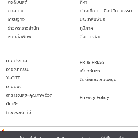
คอลัมนิสต์
กีฬา
บทความ
ท่องเที่ยว – ศิลปวัฒนธรรม
เศรษฐกิจ
ประชาสัมพันธ์
ข่าวพระราชสำนัก
ภูมิภาค
หนังสือพิมพ์
สิ่งแวดล้อม
ต่างประเทศ
PR & PRESS
อาชญากรรม
เกี่ยวกับเรา
X-CITE
ติดต่อและ สนับสนุน
ยานยนต์
สาธารณสุข-คุณภาพชีวิต
Privacy Policy
บันเทิง
ไทยโพสต์ ทีวี