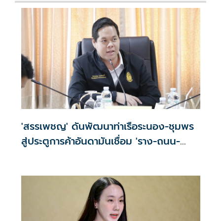
'สรรเพชญ' ดันพัฒนาท่าเรือระนอง-ชุมพร
สู่ประตูการค้าอันดามันเชื่อม 'ราง-ถนน-
ท่าเรือ'