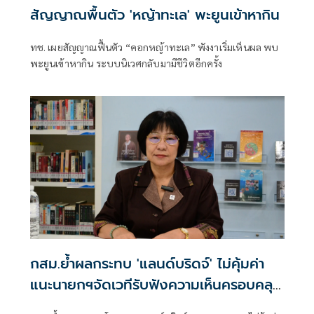
สัญญาณพื้นตัว 'หญ้าทะเล' พะยูนเข้าหากิน
ทช. เผยสัญญาณฟื้นตัว “คอกหญ้าทะเล” พังงาเริ่มเห็นผล พบ
พะยูนเข้าหากิน ระบบนิเวศกลับมามีชีวิตอีกครั้ง
กสม.ย้ำผลกระทบ 'แลนด์บริดจ์' ไม่คุ้มค่า
แนะนายกฯจัดเวทีรับฟังความเห็นครอบคลุม
ปชช.ทุกกลุ่ม