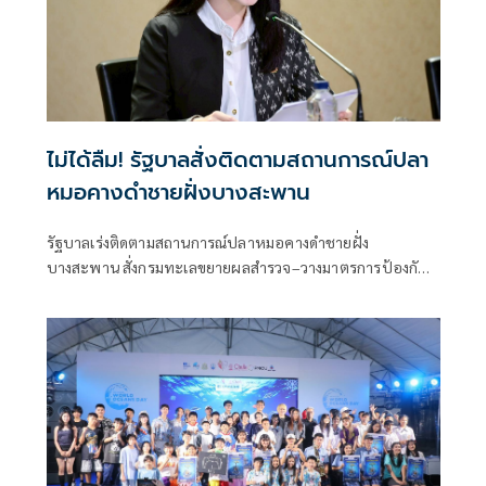
ไม่ได้ลืม! รัฐบาลสั่งติดตามสถานการณ์ปลา
หมอคางดำชายฝั่งบางสะพาน
รัฐบาลเร่งติดตามสถานการณ์ปลาหมอคางดำชายฝั่ง
บางสะพาน สั่งกรมทะเลขยายผลสำรวจ–วางมาตรการป้องกัน
ผลกระทบต่อระบบนิเวศทะเล