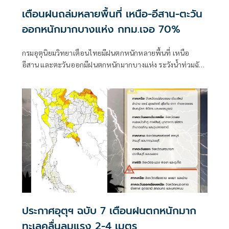
เตือนฝนถล่มหลายพื้นที่ เหนือ-อีสาน-ตะวัน
ออกหนักมากบางแห่ง กทม.เจอ 70%
กรมอุตุนิยมวิทยาเตือนไทยมีฝนตกหนักหลายพื้นที่ เหนือ
อีสาน และตะวันออกมีฝนตกหนักมากบางแห่ง ระวังน้ำท่วมฉับ
พลัน-น้ำป่าไหลหลาก ขณะที่อันดามันตอนบนและอ่าวไทย
ตอนบนคลื่นสูง 2-3 เมตร เรือเล็กควรงดออกจากฝั่ง ส่วนไต้ฝุ่น
“ดอลฟิน” ไม่เข้าไทย
ประกาศอุตุฯ ฉบับ 7 เตือนฝนตกหนักมาก
ทะเลคลื่นลมแรง 2-4 เมตร