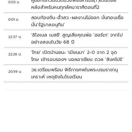
คู่มือทบทวนชีวิตช่วงพระเสาร์จร(7)เดินถอย
0:03 น.
หลังสำหรับคนทุกลัคนาราศีตอนที่2
สอบท้องถิ่น-ฮั้วสว.-ผลงานไม่ออก บั่นทอนเชื่อ
0:01 น.
มั่น'รัฐบาลอนุทิน'
'ลิโอเนล เมสซี' สูญเสียคุณพ่อ 'ฮอร์เก' จากไป
22:37 น.
อย่างสงบในวัย 68 ปี
'ไทย' เปิดบ้านชนะ 'เมียนมา' 2-0 จาก 2 จุด
22:26 น.
โทษ เข้ารอบรองฯ บอลอาเซียน ดวล 'สิงคโปร์'
วธ.เตรียมพร้อม พิธีการศพในพระบรมราชานุ
20:59 น.
เคราะห์ เหตุยิงในโรงเรียน