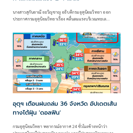
นางสาวสุกันยาณี ยะวิญชาญ อธิบดีกรมอุตุนิยมวิทยา ออก
ประกาศกรมอุตุนิยมวิทยาเรื่อง คลื่นลมแรงบริเวณทะเล
อันดามันตอนบนและอ่าวไทยตอนบน และฝนตกหนักถึงหนัก
มากบริเวณประเทศไทย
อุตุฯ เตือนฝนถล่ม 36 จังหวัด อัปเดตเส้น
ทางไต้ฝุ่น 'ดอลฟิน'
กรมอุตุนิยมวิทยา พยากรณ์อากาศ 24 ชั่วโมงข้างหน้าว่า