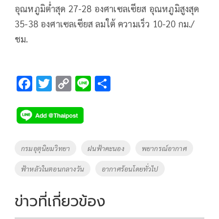
อุณหภูมิต่ำสุด 27-28 องศาเซลเซียส อุณหภูมิสูงสุด
35-38 องศาเซลเซียส ลมใต้ ความเร็ว 10-20 กม./
ชม.
F
T
C
Li
S
ac
wi
o
n
h
e
tt
p
e
ar
b
er
y
e
o
Li
Tags
กรมอุตุนิยมวิทยา
ฝนฟ้าคะนอง
พยากรณ์อากาศ
o
n
ฟ้าหลัวในตอนกลางวัน
อากาศร้อนโดยทั่วไป
k
k
ข่าวที่เกี่ยวข้อง