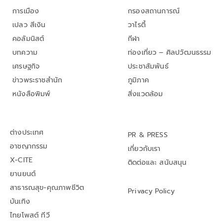
การเมือง
กรองสถานการณ์
เปลว สีเงิน
วาไรตี้
คอลัมนิสต์
กีฬา
บทความ
ท่องเที่ยว – ศิลปวัฒนธรรม
เศรษฐกิจ
ประชาสัมพันธ์
ข่าวพระราชสำนัก
ภูมิภาค
หนังสือพิมพ์
สิ่งแวดล้อม
ต่างประเทศ
PR & PRESS
อาชญากรรม
เกี่ยวกับเรา
X-CITE
ติดต่อและ สนับสนุน
ยานยนต์
สาธารณสุข-คุณภาพชีวิต
Privacy Policy
บันเทิง
ไทยโพสต์ ทีวี