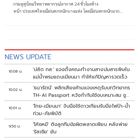
กรมอุตุนิยมวิทยาพยากรณ์อากาศ 24 ชั่วโมงข้าง
หน้า ประเทศไทยมีฝนตกหนักบางแห่ง โดยมีฝนตกหนักมาก
บางพื้นที่บริเวณภาคตะวันออก เนื่องจาก
NEWS UPDATE
'ปลัด ทส.' แจงตั้งคณะทำงานสางปมสารพิษใน
10:08 น.
แม่น้ำพรมแดนเมียนมา ทำให้แก้ปัญหารวดเร็ว
'ธนารัตน์' พลิกเสียงค้านแจงเหตุรับบทวิทยากร
10:02 น.
TH-AI Passport หวังกำกับใช้งบเหมาะสม ชู
จุดเด่นคนไทยได้ใช้ AI ระดับโปร ลดเหลื่อมล้ำ
'ไทย-เมียนมา' จับมือใช้ดาวเทียมรับมือไฟป่า-น้ำ
10:01 น.
ทางเทคโนโลยี เซฟงบไปกว่า900ล้าน เชื่อหาก
ท่วม-ภัยพิบัติ
ใช้เต็มที่เอกชนขาดทุนย่อยยับ
'โค้ชหมี' ติงลูกทีมข้อผิดพลาดเพียบ หลังพ่าย
9:50 น.
'รัสเซีย' ยับ