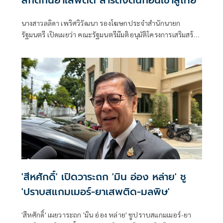
นางสาวลลิดา เพริศวิวัฒนา รองโฆษกประจำสำนักนายก
รัฐมนตรี เปิดเผยว่า คณะรัฐมนตรีมีมติอนุมัติโครงการเสริมสร้าง
และยกระดับความร่วมมือกับประเทศเพื่อนบ้านในการสกัดกั้น
ยาเสพติดและทำลายเครือข่ายการค้ายาเสพติดระหว่าง
ประเทศ ประจำปีงบประมาณ พ.ศ. 2569 วงเงินรวม 16 ล้าน
บาท ตามที่กระทรวงยุติธรรม โดยสำนักงานคณะกรรมการ
ป้องกันและปราบปรามยาเสพติด หรือสำนักงาน ป.ป.ส.
'สีหศักดิ์' เปิดวาระถก 'มิน อ่อง หล่าย' ชู
'ปราบสแกมเมอร์-ยาเสพติด-มลพิษ'
'สีหศักดิ์' เผยวาระถก 'มิน อ่อง หล่าย' ชูปราบสแกมเมอร์-ยา