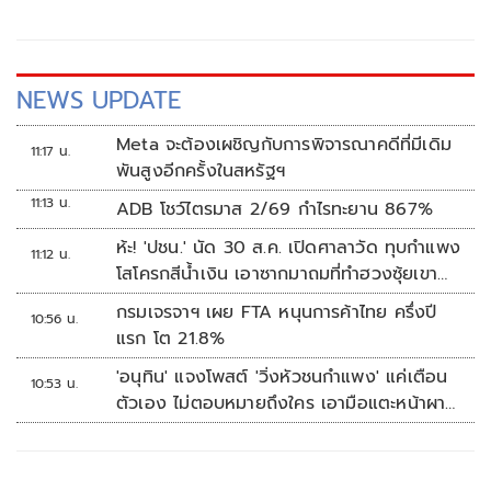
NEWS UPDATE
Meta จะต้องเผชิญกับการพิจารณาคดีที่มีเดิม
11:17 น.
พันสูงอีกครั้งในสหรัฐฯ
11:13 น.
ADB โชว์ไตรมาส 2/69 กำไรทะยาน 867%
ห้ะ! 'ปชน.' นัด 30 ส.ค. เปิดศาลาวัด ทุบกำแพง
11:12 น.
โสโครกสีน้ำเงิน เอาซากมาถมที่ทำฮวงซุ้ยเขา
กระโดง
กรมเจรจาฯ เผย FTA หนุนการค้าไทย ครึ่งปี
10:56 น.
แรก โต 21.8%
'อนุทิน' แจงโพสต์ 'วิ่งหัวชนกำแพง' แค่เตือน
10:53 น.
ตัวเอง ไม่ตอบหมายถึงใคร เอามือแตะหน้าผา
กบอก 'หัวโน'