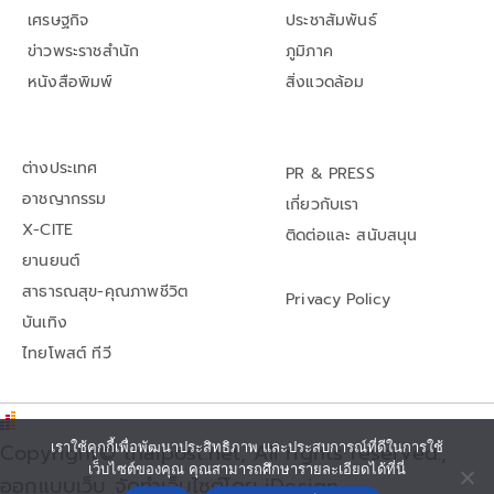
เศรษฐกิจ
ประชาสัมพันธ์
ข่าวพระราชสำนัก
ภูมิภาค
หนังสือพิมพ์
สิ่งแวดล้อม
ต่างประเทศ
PR & PRESS
อาชญากรรม
เกี่ยวกับเรา
X-CITE
ติดต่อและ สนับสนุน
ยานยนต์
สาธารณสุข-คุณภาพชีวิต
Privacy Policy
บันเทิง
ไทยโพสต์ ทีวี
Copyright© thaipost.net, All rights reserved.,
เราใช้คุกกี้เพื่อพัฒนาประสิทธิภาพ และประสบการณ์ที่ดีในการใช้
เว็บไซต์ของคุณ คุณสามารถศึกษารายละเอียดได้ที่นี่
ออกแบบเว็บ จัดทำเว็บไซต์โดย iDesign