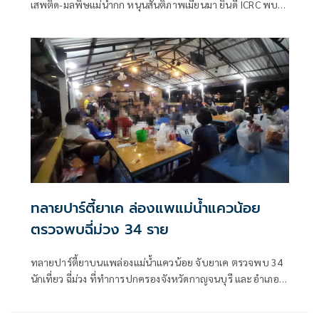
เสพติด-มลพิษแม่น้ำกก หนุนสันติภาพเมียนมา ยินดี ICRC พบ
'ซูจี' มองเป็นสัญญาณดีต่อบรรยากาศการเมือง
ทลายปาร์ตี้ยาเค ล่องแพแม่น้ำแควน้อย
ตรวจพบฉี่ม่วง 34 ราย
ทลายปาร์ตี้ยาบนแพล่องแม่น้ำแควน้อย จับยาเค ตรวจพบ 34
นักเที่ยว ฉี่ม่วง ที่ทำการปกครองจังหวัดกาญจนบุรี และอําเภอ
เมืองกาญจนบุรี เปิดยุทธการ 90 วัน พิทักษ์สันติราษฎร์ พิฆาต
ยาเสพติด