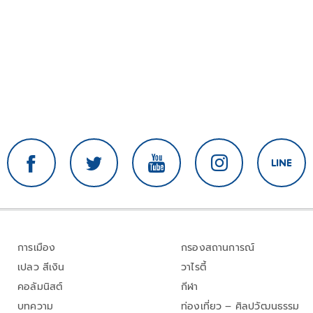
การเมือง
กรองสถานการณ์
เปลว สีเงิน
วาไรตี้
คอลัมนิสต์
กีฬา
บทความ
ท่องเที่ยว – ศิลปวัฒนธรรม