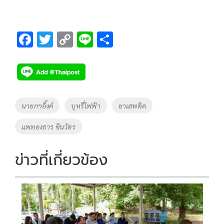
F
T
C
Li
S
ac
wi
o
n
h
e
tt
p
e
ar
b
er
y
e
o
Li
Tags
นายกฯอิ๊งค์
บุหรี่ไฟฟ้า
ยาเสพติด
o
n
แพทองธาร ชินวัตร
k
k
ข่าวที่เกี่ยวข้อง