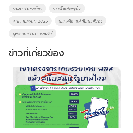
o
Li
Tags
กรมการท่องเที่ยว
กระตุ้นเศรษฐกิจ
o
n
งาน FILMART 2025
น.ส.ศศิกานต์ วัฒนะจันทร์
k
k
อุตสาหกรรมภาพยนตร์
ข่าวที่เกี่ยวข้อง