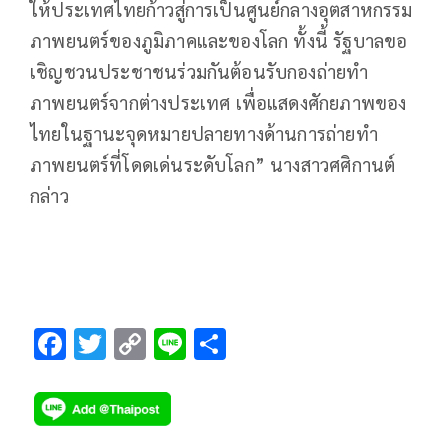
ให้ประเทศไทยก้าวสู่การเป็นศูนย์กลางอุตสาหกรรม
ภาพยนตร์ของภูมิภาคและของโลก ทั้งนี้ รัฐบาลขอ
เชิญชวนประชาชนร่วมกันต้อนรับกองถ่ายทำ
ภาพยนตร์จากต่างประเทศ เพื่อแสดงศักยภาพของ
ไทยในฐานะจุดหมายปลายทางด้านการถ่ายทำ
ภาพยนตร์ที่โดดเด่นระดับโลก” นางสาวศศิกานต์
กล่าว
F
T
C
Li
S
ac
wi
o
n
h
e
tt
p
e
ar
b
er
y
e