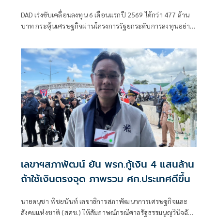
DAD เร่งขับเคลื่อนลงทุน 6 เดือนแรกปี 2569 ได้กว่า 477 ล้าน
บาท กระตุ้นเศรษฐกิจผ่านโครงการรัฐยกระดับการลงทุนอย่าง
ยั่งยืน
เลขาฯสภาพัฒน์ ยัน พรก.กู้เงิน 4 แสนล้าน
ถ้าใช้เงินตรงจุด ภาพรวม ศก.ประเทศดีขึ้น
นายดนุชา พิชยนันท์ เลขาธิการสภาพัฒนาการเศรษฐกิจและ
สังคมแห่งชาติ (สศช.) ให้สัมภาษณ์กรณีศาลรัฐธรรมนูญวินิจฉัย