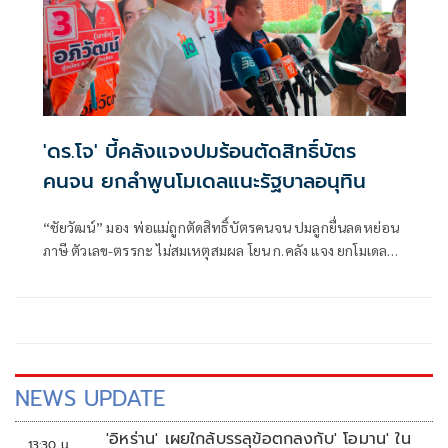
'ดร.โจ' บี้คลังแจงปมร้อนตัดสิทธิ์บัตร
คนจน ยกลำพูนโมเดลแนะรัฐบาลอนุทิน
“ชัยวัฒน์” มอง พ่อแม่ถูกตัดสิทธิ์บัตรคนจน ปมลูกยื่นลดหย่อน
ภาษี ตัวเลข-ตรรกะ ไม่สมเหตุสมผล โยน ก.คลัง แจง ยกโมเดล
ลำพูน แนะช่องกระตุ้นเศรษฐกิจรัฐบาลอนุทิน
NEWS UPDATE
'อิหร่าน' เผยใกล้บรรลุข้อตกลงกับ' โอมาน' ใน
13:30 น.