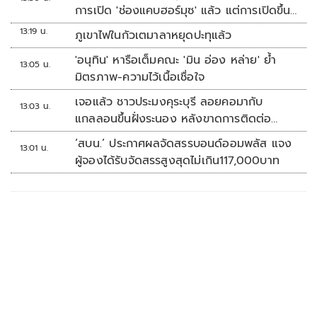
การเปิด 'ช่องแคบฮอร์มุซ' แล้ว แต่การเปิดขึ้น
อยู่กับสหรัฐฯ
13:19 น.
ภูเขาไฟในกัวเตมาลาหยุดปะทุแล้ว
'อนุทิน' หารือเต็มคณะ 'มิน อ่อง หล่าย' ย้ำ
13:05 น.
มิตรภาพ-ความไว้เนื้อเชื่อใจ
เจอแล้ว ชาวประมงคุระบุรี ลอยคอมากับ
13:03 น.
แกลลอนขึ้นฝั่งระนอง หลังขาดการติดต่อ
หลายวัน
‘สบน.’ ประกาศผลจัดสรรบอนด์ออมพลัส แจง
13:01 น.
ผู้จองได้รับจัดสรรสูงสุดไม่เกิน117,000บาท