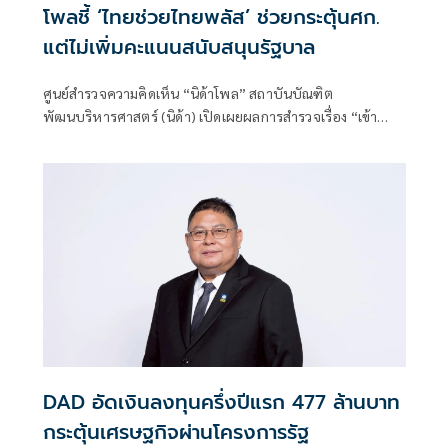
โพลชี้ ‘ไทยช่วยไทยพลัส’ ช่วยกระตุ้นศก.
แต่ไม่เพิ่มคะแนนสนับสนุนรัฐบาล
ศูนย์สำรวจความคิดเห็น “นิด้าโพล” สถาบันบัณฑิต
พัฒนบริหารศาสตร์ (นิด้า) เปิดเผยผลการสำรวจเรื่อง “เข้า
โครงการไทยช่วยไทยพลัสแล้วสนับสนุนรัฐบาลไหม”
DAD อัดเงินลงทุนครึ่งปีแรก 477 ล้านบาท
กระตุ้นเศรษฐกิจผ่านโครงการรัฐ