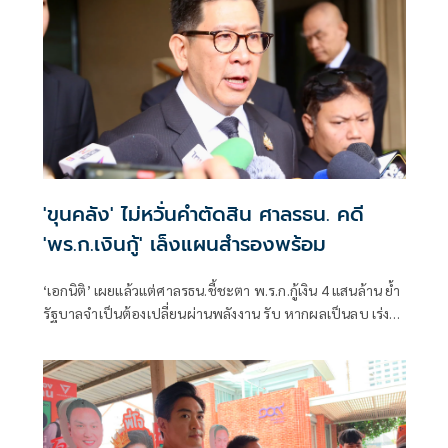
'ขุนคลัง' ไม่หวั่นคำตัดสิน ศาลรธน. คดี
'พร.ก.เงินกู้' เล็งแผนสำรองพร้อม
‘เอกนิติ’ เผยแล้วแต่ศาลรธน.ชี้ชะตา พ.ร.ก.กู้เงิน 4 แสนล้าน ย้ำ
รัฐบาลจำเป็นต้องเปลี่ยนผ่านพลังงาน รับ หากผลเป็นลบ เร่ง
จับมือเอกชนแก้ปัญหา