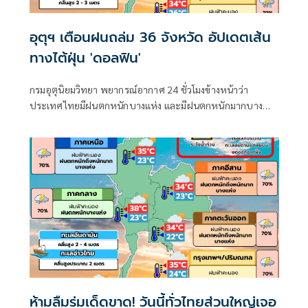
อุตุฯ เตือนฝนถล่ม 36 จังหวัด อัปเดตเส้น
ทางไต้ฝุ่น 'ดอลฟิน'
กรมอุตุนิยมวิทยา พยากรณ์อากาศ 24 ชั่วโมงข้างหน้าว่า
ประเทศไทยมีฝนตกหนักบางแห่ง และมีฝนตกหนักมากบาง
พื้นที่ในภาคเหนือ ภาคตะวันออกเฉียงเหนือ และภาคตะวันออก
ห้ามลืมร่มเด็ดขาด! วันนี้ทั่วไทยส่วนใหญ่เจอ