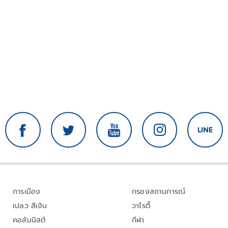
การเมือง
กรองสถานการณ์
เปลว สีเงิน
วาไรตี้
คอลัมนิสต์
กีฬา