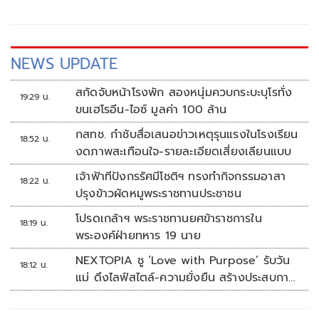
NEWS UPDATE
สกัดจับหน้าโรงพัก สองหนุ่มควบกระบะบุโรทั่ง
19:29 น.
ขนเฮโรอีน-ไอซ์ มูลค่า 100 ล้าน
กสทช. กำชับสื่อเสนอข่าวเหตุรุนแรงในโรงเรียน
18:52 น.
งดภาพสะเทือนใจ-รายละเอียดเสี่ยงเลียนแบบ
เจ้าฟ้าทีปังกรรัศมีโชติฯ ทรงทำกิจกรรมอาสา
18:22 น.
ปรุงข้าวผัดหมูพระราชทานประชาชน
โปรดเกล้าฯ พระราชทานยศข้าราชการใน
18:19 น.
พระองค์ฝ่ายทหาร 19 นาย
NEXTOPIA ชู ‘Love with Purpose’ รับวัน
18:12 น.
แม่ ดึงไลฟ์สไตล์-ความยั่งยืน สร้างประสบกา
รณ์ช้อปปิงมีความหมาย