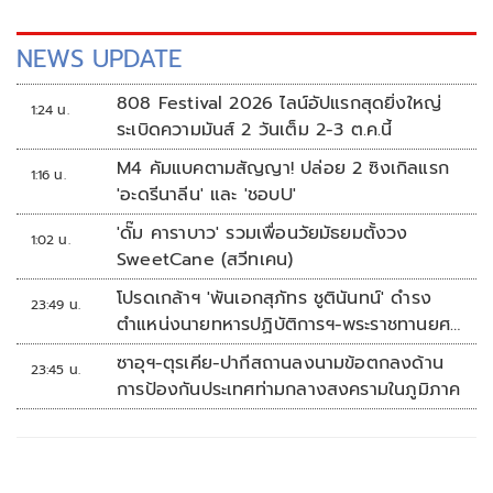
NEWS UPDATE
808 Festival 2026 ไลน์อัปแรกสุดยิ่งใหญ่
1:24 น.
ระเบิดความมันส์ 2 วันเต็ม 2-3 ต.ค.นี้
M4 คัมแบคตามสัญญา! ปล่อย 2 ซิงเกิลแรก
1:16 น.
'อะดรีนาลีน' และ 'ชอบU'
'ดั๊ม คาราบาว' รวมเพื่อนวัยมัธยมตั้งวง
1:02 น.
SweetCane (สวีทเคน)
โปรดเกล้าฯ 'พันเอกสุภัทร ชูตินันทน์' ดำรง
23:49 น.
ตำแหน่งนายทหารปฏิบัติการฯ-พระราชทานยศ
'พลตรี'
ซาอุฯ-ตุรเคีย-ปากีสถานลงนามข้อตกลงด้าน
23:45 น.
การป้องกันประเทศท่ามกลางสงครามในภูมิภาค