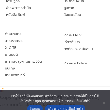
เศรษฐกิจ
ประชาสัมพันธ์
ข่าวพระราชสำนัก
ภูมิภาค
หนังสือพิมพ์
สิ่งแวดล้อม
ต่างประเทศ
PR & PRESS
อาชญากรรม
เกี่ยวกับเรา
X-CITE
ติดต่อและ สนับสนุน
ยานยนต์
สาธารณสุข-คุณภาพชีวิต
Privacy Policy
บันเทิง
ไทยโพสต์ ทีวี
Copyright© thaipost.net, All rights reserved.,
เราใช้คุกกี้เพื่อพัฒนาประสิทธิภาพ และประสบการณ์ที่ดีในการใช้
เว็บไซต์ของคุณ คุณสามารถศึกษารายละเอียดได้ที่นี่
ออกแบบเว็บ จัดทำเว็บไซต์โดย iDesign
ยินยอม
นโยบายความเป็นส่วนตัว