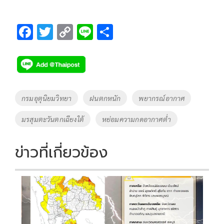
F
T
C
Li
S
ac
wi
o
n
h
e
tt
p
e
ar
b
er
y
e
o
Li
Tags
กรมอุตุนิยมวิทยา
ฝนตกหนัก
พยากรณ์อากาศ
o
n
มรสุมตะวันตกเฉียงใต้
หย่อมความกดอากาศต่ำ
k
k
ข่าวที่เกี่ยวข้อง