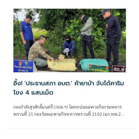
อึ้ง! 'ประธานสภา อบต.' ค้ายาบ้า จับได้คาริม
โขง 4 แสนเม็ด
กองกำลังสุรศักดิ์มนตรี (กกล.ฯ) โดยหน่วยเฉพาะกิจกรมทหาร
พรานที่ 21 กองร้อยเฉพาะกิจทหารพรานที่ 2102 (ฉก.ทพ.21
ร้อย.ฉก.ทพ.2102) ต.ไชยบุรี อ.ท่าอุเทน จ.นครพนม