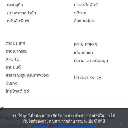
เศรษฐกิจ
ประชาสัมพันธ์
ข่าวพระราชสำนัก
ภูมิภาค
หนังสือพิมพ์
สิ่งแวดล้อม
ต่างประเทศ
PR & PRESS
อาชญากรรม
เกี่ยวกับเรา
X-CITE
ติดต่อและ สนับสนุน
ยานยนต์
สาธารณสุข-คุณภาพชีวิต
Privacy Policy
บันเทิง
ไทยโพสต์ ทีวี
เราใช้คุกกี้เพื่อพัฒนาประสิทธิภาพ และประสบการณ์ที่ดีในการใช้
Copyright© thaipost.net, All rights reserved.,
เว็บไซต์ของคุณ คุณสามารถศึกษารายละเอียดได้ที่นี่
ออกแบบเว็บ จัดทำเว็บไซต์โดย iDesign