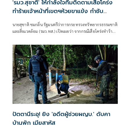
'รมว.สุชาติ' ให้กำลังใจทีมติดตามเสือโคร่ง
ทำร้ายเจ้าหน้าที่เขตฯห้วยขาแข้ง กำชับ
ระมัดระวังความปลอดภัยขั้นสูงสุด หลัง
นายสุชาติ ชมกลิ่น รัฐมนตรีว่าการกระทรวงทรัพยากรธรรมชาติ
กรมอุทยานฯ แถลงความคืบหน้ากรณีเจ้า
และสิ่งแวดล้อม (รมว.ทส.) เปิดเผยว่า จากกรณีเสือโคร่งทำร้าย
หน้าเสียชีวิต
เจ้าหน้าที่พิทักษ์ป่าเขตรักษาพันธุ์สัตว์ป่าห้วยขาแข้งเสียชีวิต
ตนได้ติดตามสถานการณ์ดังกล่าวอย่างใกล้ชิด พร้อมแสดงความ
ห่วงใยต่อเจ้าหน้าที่ผู้ปฏิบัติงานในพื้นที่ และได้กำชับให้หน่วย
งานยกระดับมาตรการความปลอดภัยขั้นสูงสุดในการปฏิบัติ
ภารกิจเพื่อความปลอดภัยของผู้ปฏิบัติงาน
ปัตตานีระอุ! ยิง 'อดีตผู้ช่วยผญบ.' ดับคา
บ้านพัก เมียสาหัส