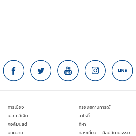
การเมือง
กรองสถานการณ์
เปลว สีเงิน
วาไรตี้
คอลัมนิสต์
กีฬา
บทความ
ท่องเที่ยว – ศิลปวัฒนธรรม