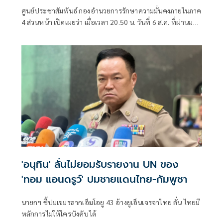
ศูนย์ประชาสัมพันธ์ กองอำนวยการรักษาความมั่นคงภายในภาค
4 ส่วนหน้า เปิดเผยว่า เมื่อเวลา 20.50 น. วันที่ 6 ส.ค. ที่ผ่านมา
เกิดเหตุคนร้ายไม่ทราบจำนวนใช้อาวุธปืนลอบยิงนายรียะ
อาแว อดีตผู้ช่วยผู้ใหญ่บ้านหมู่ที่ 5
'อนุทิน' ลั่นไม่ยอมรับรายงาน UN ของ
'ทอม แอนดรูว์' ปมชายแดนไทย-กัมพูชา
นายกฯ ชี้ปมเขมรลากเอ็มโอยู 43 อ้างยูเอ็นเจรจาไทย ลั่น ไทยมี
หลักการไม่ให้ใครบังคับได้