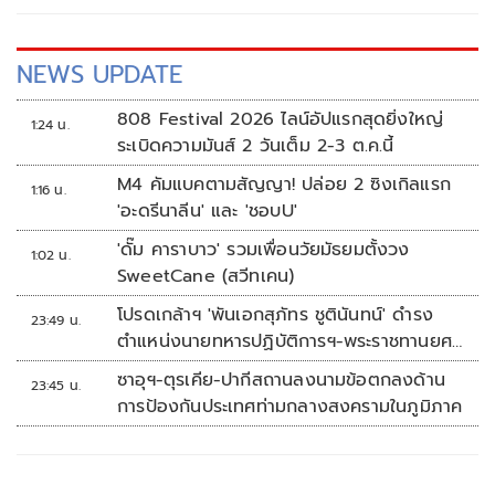
NEWS UPDATE
808 Festival 2026 ไลน์อัปแรกสุดยิ่งใหญ่
1:24 น.
ระเบิดความมันส์ 2 วันเต็ม 2-3 ต.ค.นี้
M4 คัมแบคตามสัญญา! ปล่อย 2 ซิงเกิลแรก
1:16 น.
'อะดรีนาลีน' และ 'ชอบU'
'ดั๊ม คาราบาว' รวมเพื่อนวัยมัธยมตั้งวง
1:02 น.
SweetCane (สวีทเคน)
โปรดเกล้าฯ 'พันเอกสุภัทร ชูตินันทน์' ดำรง
23:49 น.
ตำแหน่งนายทหารปฏิบัติการฯ-พระราชทานยศ
'พลตรี'
ซาอุฯ-ตุรเคีย-ปากีสถานลงนามข้อตกลงด้าน
23:45 น.
การป้องกันประเทศท่ามกลางสงครามในภูมิภาค