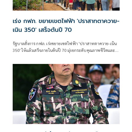
เร่ง กฟภ. ขยายเขตไฟฟ้า 'ปราสาทตาควาย-
เนิน 350' เสร็จต้นปี 70
รัฐบาลสั่งการ กฟภ. เร่งขยายเขตไฟฟ้า 'ปราสาทตาควาย-เนิน
350' ให้แล้วเสร็จภายในต้นปี 70 มุ่งยกระดับคุณภาพชีวิตและ
ขวัญกำลังพลแนวหน้า เสริมสร้างความมั่นคงชายแดน