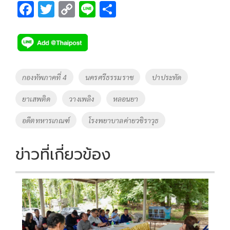
F
T
C
Li
S
ac
wi
o
n
h
e
tt
p
e
ar
b
er
y
e
o
Li
Tags
กองทัพภาคที่ 4
นครศรีธรรมราช
ปาประทัด
o
n
ยาเสพติด
วางเพลิง
หลอนยา
k
k
อดีตทหารเกณฑ์
โรงพยาบาลค่ายวชิราวุธ
ข่าวที่เกี่ยวข้อง