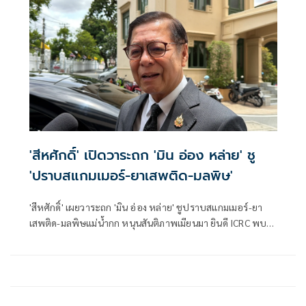
ประเทศ ประจำปีงบประมาณ พ.ศ. 2569 วงเงินรวม 16 ล้าน
บาท ตามที่กระทรวงยุติธรรม โดยสำนักงานคณะกรรมการ
ป้องกันและปราบปรามยาเสพติด หรือสำนักงาน ป.ป.ส.
'สีหศักดิ์' เปิดวาระถก 'มิน อ่อง หล่าย' ชู
'ปราบสแกมเมอร์-ยาเสพติด-มลพิษ'
'สีหศักดิ์' เผยวาระถก 'มิน อ่อง หล่าย' ชูปราบสแกมเมอร์-ยา
เสพติด-มลพิษแม่น้ำกก หนุนสันติภาพเมียนมา ยินดี ICRC พบ
'ซูจี' มองเป็นสัญญาณดีต่อบรรยากาศการเมือง