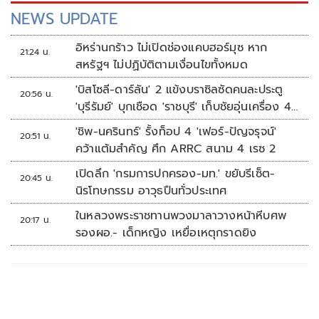
NEWS UPDATE
อิหร่านกร้าว ไม่เปิดช่องแคบฮอร์มุซ หาก
21:24 น.
สหรัฐฯ ไม่ปฏิบัติตามเงื่อนไขทั้งหมด
'บิสโซลี-ดาร์ลัน' 2 แข้งบราซิลซัดคนละประตู
20:56 น.
'บุรีรัมย์' บุกเชือด 'ราชบุรี' เก็บชัยอุ่นเครื่อง 4
นัดรวด
'ชิพ-นครินทร์' รั้งท็อป 4 'เฟอร์-ปัญจรุจน์'
20:51 น.
คว้าแต้มสำคัญ ศึก ARRC สนาม 4 เรซ 2
เปิดลึก 'กรมการปกครอง-มท.' ขยับรีเซ็ต-
20:45 น.
นิรโทษกรรม อาวุธปืนทั่วประเทศ
ในหลวงพระราชทานพวงมาลาวางหน้าหีบศพ
20:17 น.
รองผอ.- เด็กหญิง เหยื่อเหตุกราดยิง