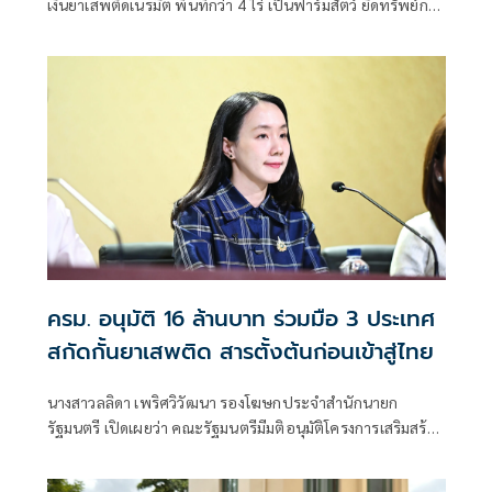
เงินยาเสพติดเนรมิต พื้นที่กว่า 4 ไร่ เป็นฟาร์มสัตว์ ยึดทรัพย์กว่า
95 ล้านบาท
ครม. อนุมัติ 16 ล้านบาท ร่วมมือ 3 ประเทศ
สกัดกั้นยาเสพติด สารตั้งต้นก่อนเข้าสู่ไทย
นางสาวลลิดา เพริศวิวัฒนา รองโฆษกประจำสำนักนายก
รัฐมนตรี เปิดเผยว่า คณะรัฐมนตรีมีมติอนุมัติโครงการเสริมสร้าง
และยกระดับความร่วมมือกับประเทศเพื่อนบ้านในการสกัดกั้น
ยาเสพติดและทำลายเครือข่ายการค้ายาเสพติดระหว่าง