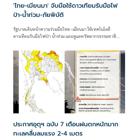
'ไทย-เมียนมา' จับมือใช้ดาวเทียมรับมือไฟ
ป่า-น้ำท่วม-ภัยพิบัติ
รัฐบาลเดินหน้าความร่วมมือไทย–เมียนมา ใช้เทคโนโลยี
ดาวเทียมรับมือไฟป่า น้ำท่วม และดูแลทรัพยากรธรรมชาติ
ชายแดน ยกระดับการจัดการภัยพิบัติและสิ่งแวดล้อมร่วมกัน
ประกาศอุตุฯ ฉบับ 7 เตือนฝนตกหนักมาก
ทะเลคลื่นลมแรง 2-4 เมตร