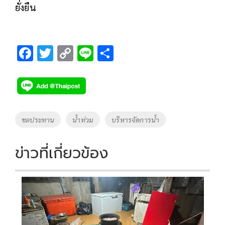
ยั่งยืน
F
T
C
Li
S
ac
wi
o
n
h
e
tt
p
e
ar
b
er
y
e
o
Li
Tags
ชลประทาน
น้ำท่วม
บริหารจัดการน้ำ
o
n
k
k
ข่าวที่เกี่ยวข้อง