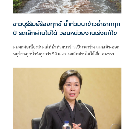
ชาวบุรีรัมย์ร้องทุกข์ น้ำท่วมนาข้าวซ้ำซากทุก
ปี รถเล็กผ่านไม่ได้ วอนหน่วยงานเร่งแก้ไข
ฝนตกต่อเนื่องส่งผลให้น้ำท่วมนาข้าวเป็นวงกว้าง ถนนเข้า-ออก
หมู่บ้านถูกน้ำขังสูงกว่า 50 เมตร รถเล็กผ่านไม่ได้เด็ก คนชรา ผู้
พิการเดือดร้อน ชาวบ้านเผยเป็นปัญหาซ้ำซากมาหลายปีวอน
หน่วยงานที่เกี่ยวข้องแก้ไข ขณะ อบต.เคยเสนอของบมาวาง
บล็อกคอนเวิร์สแก้ปัญหาระยะยาว แต่ถูกโยกไปที่อื่น เตรียม
หางบทำถนนให้สูงขึ้นบรรเทาความเดือดร้อน