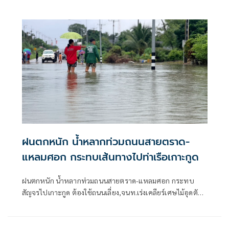
พื้นที่ในภาคเหนือ ภาคตะวันออกเฉียงเหนือ และภาคตะวันออก
ฝนตกหนัก น้ำหลากท่วมถนนสายตราด-
แหลมศอก กระทบเส้นทางไปท่าเรือเกาะกูด
ฝนตกหนัก น้ำหลากท่วมถนนสายตราด-แหลมศอก กระทบ
สัญจรไปเกาะกูด ต้องใช้ถนนเลี่ยง,จนท.เร่งเคลียร์เศษไม้อุดตัน
ท่อ ชาวบ้านห้วงน้ำขาววอน เร่งแก้ไข หลังน้ำท่วมซ้ำซาก