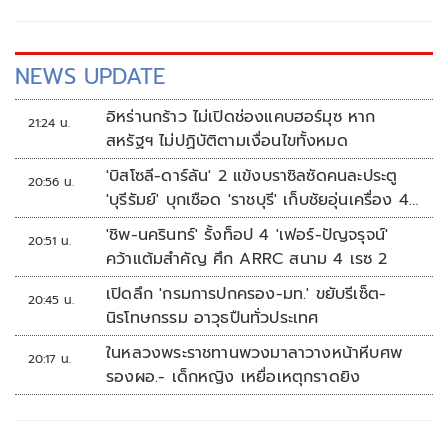
NEWS UPDATE
อิหร่านกร้าว ไม่เปิดช่องแคบฮอร์มุซ หาก
21:24 น.
สหรัฐฯ ไม่ปฏิบัติตามเงื่อนไขทั้งหมด
'บิสโซลี-ดาร์ลัน' 2 แข้งบราซิลซัดคนละประตู
20:56 น.
'บุรีรัมย์' บุกเชือด 'ราชบุรี' เก็บชัยอุ่นเครื่อง 4
นัดรวด
'ชิพ-นครินทร์' รั้งท็อป 4 'เฟอร์-ปัญจรุจน์'
20:51 น.
คว้าแต้มสำคัญ ศึก ARRC สนาม 4 เรซ 2
เปิดลึก 'กรมการปกครอง-มท.' ขยับรีเซ็ต-
20:45 น.
นิรโทษกรรม อาวุธปืนทั่วประเทศ
ในหลวงพระราชทานพวงมาลาวางหน้าหีบศพ
20:17 น.
รองผอ.- เด็กหญิง เหยื่อเหตุกราดยิง