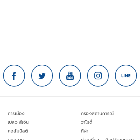
การเมือง
กรองสถานการณ์
เปลว สีเงิน
วาไรตี้
คอลัมนิสต์
กีฬา
บทความ
ท่องเที่ยว – ศิลปวัฒนธรรม