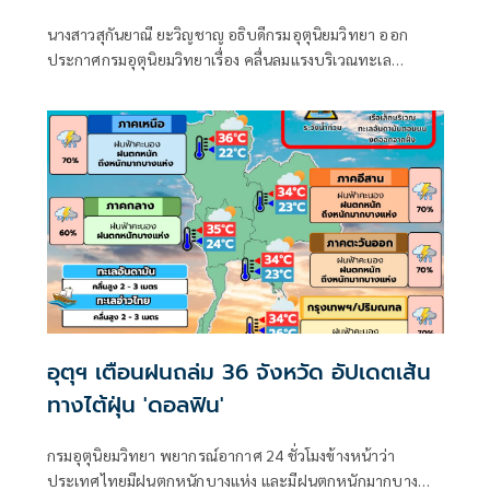
นางสาวสุกันยาณี ยะวิญชาญ อธิบดีกรมอุตุนิยมวิทยา ออก
ประกาศกรมอุตุนิยมวิทยาเรื่อง คลื่นลมแรงบริเวณทะเล
อันดามันตอนบนและอ่าวไทยตอนบน และฝนตกหนักถึงหนัก
มากบริเวณประเทศไทย
อุตุฯ เตือนฝนถล่ม 36 จังหวัด อัปเดตเส้น
ทางไต้ฝุ่น 'ดอลฟิน'
กรมอุตุนิยมวิทยา พยากรณ์อากาศ 24 ชั่วโมงข้างหน้าว่า
ประเทศไทยมีฝนตกหนักบางแห่ง และมีฝนตกหนักมากบาง