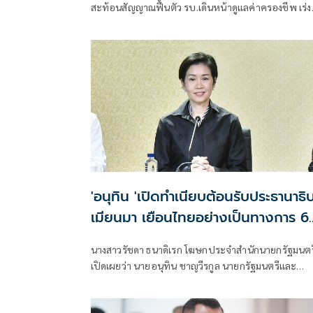
สะท้อนสัญญาณฟื้นตัว รบ.เดินหน้าดูแลค่าครองชีพ เร่งส
ออก ท่องเที่ยว และการลงทุนต่อเนื่อง
'อนุทิน 'เปิดทำเนียบต้อนรับประธานาธิบ
เมียนมา เยือนไทยอย่างเป็นทางการ 6
7 ส.ค.
นางสาวรัชดา ธนาดิเรก โฆษกประจำสำนักนายกรัฐมนตร
เปิดเผยว่า นายอนุทิน ชาญวีรกูล นายกรัฐมนตรีและ
รัฐมนตรีว่าการกระทรวงมห