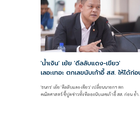
'น้ำเงิน' เย้ย 'ดีลลับแดง-เขียว'
เลอะเทอะ ตกเลขนับเก้าอี้ สส. ให้ได้ก่อ
'ธนกร' เย้ย 'ดีลลับแดง-เขียว' เปลี่ยนนายกฯ ตก
คณิตศาสตร์ ชี้ปูดข่าวทั้งทีลองนับเลขเก้าอี้ สส. ก่อน ย้ำ
พรรคร่วมรัฐบาลยังแน่นปึ้ก