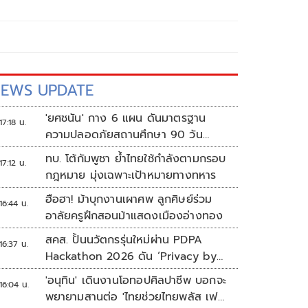
EWS UPDATE
'ยศชนัน' กาง 6 แผน ดันมาตรฐาน
17:18 น.
ความปลอดภัยสถานศึกษา 90 วัน
ป้องกันก่อเหตุรุนแรง
ทบ. โต้กัมพูชา ย้ำไทยใช้กำลังตามกรอบ
17:12 น.
กฎหมาย มุ่งเฉพาะเป้าหมายทางทหาร
ฮือฮา! ม้าบุกงานเผาศพ ลูกศิษย์ร่วม
16:44 น.
อาลัยครูฝึกสอนม้าแสดงเมืองอ่างทอง
สคส. ปั้นนวัตกรรุ่นใหม่ผ่าน PDPA
16:37 น.
Hackathon 2026 ดัน ‘Privacy by
Design for all’ สู่โซลูชันคุ้มครอง
'อนุทิน' เดินงานโอทอปศิลปาชีพ บอกจะ
16:04 น.
ข้อมูลส่วนบุคคลที่ใช้ได้จริง
พยายามสานต่อ 'ไทยช่วยไทยพลัส เฟส