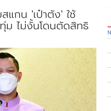
บสแกน 'เป๋าตัง' ใช้
ุ่ม ไม่งั้นโดนตัดสิทธิ
N