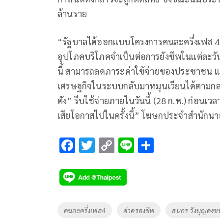
ล้านราย
“รัฐบาลได้ออกแบบโครงการคนละครึ่งเฟส 4 เ
อุปโภคบริโภคจำเป็นต่อการยังชีพในแต่ละว
นี้ สามารถลดภาระค่าใช้จ่ายของประชาชน แล
เศรษฐกิจในระบบกลับมาหมุนเวียนได้ตามกลไก จ
ตัง” รีบใช้จ่ายภายในวันนี้ (28 ก.พ.) ก่อนเวลา
เสียโอกาสไปในครั้งนี้” โฆษกประจำสำนักนา
F
T
C
Li
S
ac
wi
o
n
h
e
tt
p
e
ar
b
er
y
e
o
Li
Tags
คนละครึ่งเฟส4
ค่าครองชีพ
ธนกร วังบุญคงช