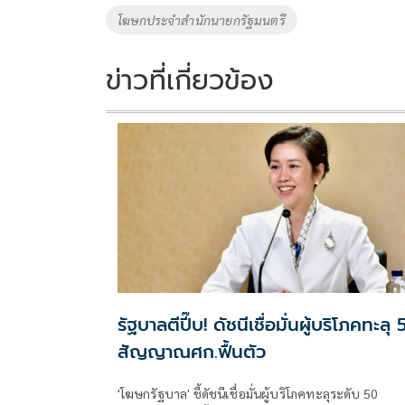
o
n
โฆษกประจำสำนักนายกรัฐมนตรี
k
k
ข่าวที่เกี่ยวข้อง
รัฐบาลตีปี๊บ! ดัชนีเชื่อมั่นผู้บริโภคทะลุ
สัญญาณศก.ฟื้นตัว
'โฆษกรัฐบาล' ชี้ดัชนีเชื่อมั่นผู้บริโภคทะลุระดับ 50