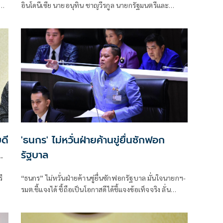
่ง
อินโดนีเซีย นายอนุทิน ชาญวีรกูล นายกรัฐมนตรีและ
รัฐมนตรีว่าการกระทรวงมหา
ดี
'ธนกร' ไม่หวั่นฝ่ายค้านขู่ยื่นซักฟอก
–
รัฐบาล
ี
“ธนกร” ไม่หวั่นฝ่ายค้านขู่ยื่นซักฟอกรัฐบาล มั่นใจนายกฯ-
รมต.ชี้แจงได้ ชี้ถือเป็นโอกาสดีได้ชี้แจงข้อเท็จจริง ลั่น
รัฐบาลพร้อมให้ตรวจสอบทุกเรื่อง เหน็บอภิปรายด้วยข้อ
เท็จจริง ไม่ใช่มีแต่น้ำ ไม่มีเนื้อ