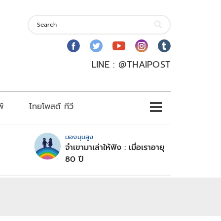
LINE : @THAIPOST
พ์
ไทยโพสต์ ทีวี
มองมุมสูง
จำเขามาเล่าให้ฟัง : เมื่อเราอายุ
80 ปี