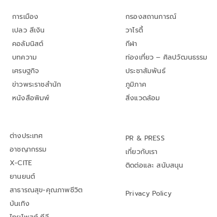
การเมือง
กรองสถานการณ์
เปลว สีเงิน
วาไรตี้
คอลัมนิสต์
กีฬา
บทความ
ท่องเที่ยว – ศิลปวัฒนธรรม
เศรษฐกิจ
ประชาสัมพันธ์
ข่าวพระราชสำนัก
ภูมิภาค
หนังสือพิมพ์
สิ่งแวดล้อม
ต่างประเทศ
PR & PRESS
อาชญากรรม
เกี่ยวกับเรา
X-CITE
ติดต่อและ สนับสนุน
ยานยนต์
สาธารณสุข-คุณภาพชีวิต
Privacy Policy
บันเทิง