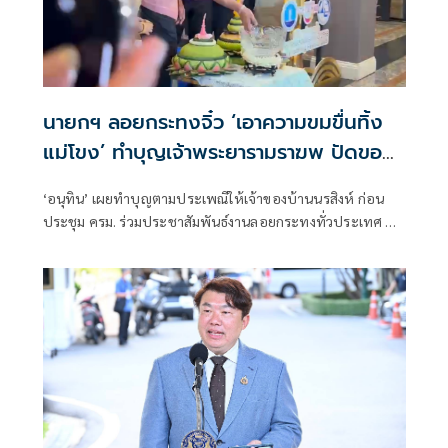
นายกฯ ลอยกระทงจิ๋ว ‘เอาความขมขื่นทิ้ง
แม่โขง’ ทำบุญเจ้าพระยารามราฆพ ปัดขอ
อยู่ยาว
‘อนุทิน’ เผยทำบุญตามประเพณีให้เจ้าของบ้านนรสิงห์ ก่อน
ประชุม ครม. ร่วมประชาสัมพันธ์งานลอยกระทงทั่วประเทศ ย้ำ
“ลอยทุกข์ทิ้งน้ำ” ขอคนไทยมีความสุ