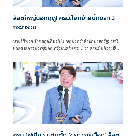
ล็อตใหญ่นอกฤดู! ครม.โยกย้ายบิ๊กขรก.3
กระทรวง
นายสิริพงศ์ อังคสกุลเกียรติ โฆษกประจำสำนักนายกรัฐมนตรี
แถลงผลการประชุมคณะรัฐมนตรี (ครม.) ว่า ครม.มีมติอนุมัติ
แต่งตั้งข้าราชการพล
ครม.ไฟเขียว แต่งตั้ง 'ขรก.การเมือง' ล็อต