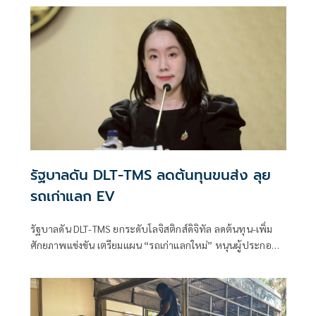
รัฐบาลดัน DLT-TMS ลดต้นทุนขนส่ง ลุย
รถเก่าแลก EV
รัฐบาลดัน DLT-TMS ยกระดับโลจิสติกส์ดิจิทัล ลดต้นทุน-เพิ่ม
ศักยภาพแข่งขัน เตรียมแผน “รถเก่าแลกใหม่” หนุนผู้ประกอบ
การใช้ EV ส่งเสริมขนส่งเป็นมิตรต่อสิ่งแวดล้อม