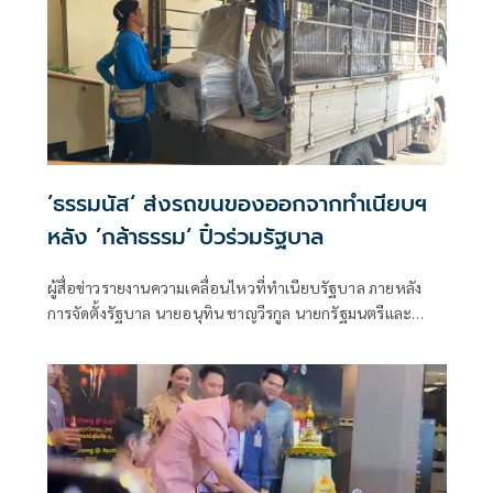
’ธรรมนัส‘ ส่งรถขนของออกจากทำเนียบฯ
หลัง ’กล้าธรรม‘ ปิ๋วร่วมรัฐบาล
ผู้สื่อข่าวรายงานความเคลื่อนไหวที่ทำเนียบรัฐบาล ภายหลัง
การจัดตั้งรัฐบาล นายอนุทิน ชาญวีรกูล นายกรัฐมนตรีและ
รมว.มหาดไทย ปิดดีลไม่มีพรรคกล้าธรรม(กธ.) ร่ว