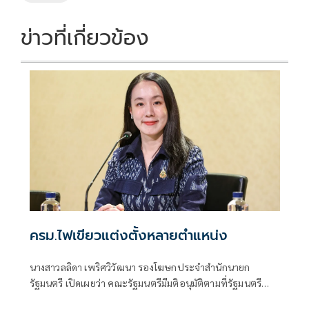
o
n
k
k
ข่าวที่เกี่ยวข้อง
ครม.ไฟเขียวแต่งตั้งหลายตำแหน่ง
นางสาวลลิดา เพริศวิวัฒนา รองโฆษกประจำสำนักนายก
รัฐมนตรี เปิดเผยว่า คณะรัฐมนตรีมีมติอนุมัติตามที่รัฐมนตรี
ว่าการกระทรวงก