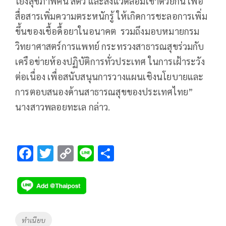
โยงสุขภาพคน สัตว์ และสิ่งแวดล้อมเข้าด้วยกัน เพื่อ
สื่อสารเพิ่มความตระหนักรู้ ให้เกิดการชะลอการเพิ่ม
ขึ้นของเชื้อดื้อยาในอนาคต รวมถึงมอบหมายกรม
วิทยาศาสตร์การแพทย์ กระทรวงสาธารณสุขร่วมกับ
เครือข่ายห้องปฏิบัติการทั่วประเทศ ในการเฝ้าระวัง
ต่อเนื่อง เพื่อสนับสนุนการวางแผนเชิงนโยบายและ
การตอบสนองด้านสาธารณสุขของประเทศไทย”
นางสาวพลอยทะเล กล่าว.
F
T
C
Li
S
ac
wi
o
n
h
e
tt
p
e
ar
b
er
y
e
o
Li
Tags
ทำเนียบ