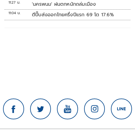
11:27 น.
'นครพนม' ฝนตกหนักถล่มเมือง
11:04 น.
ตีปี๊บส่งออกไทยครึ่งปีแรก 69 โต 17.6%