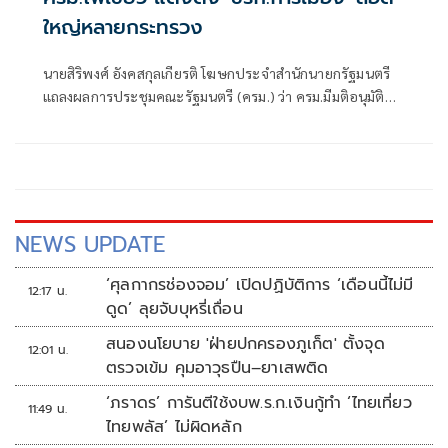
ใหญ่หลายกระทรวง
นายสิริพงศ์ อังคสกุลเกียรติ โฆษกประจำสำนักนายกรัฐมนตรี
แถลงผลการประชุมคณะรัฐมนตรี (ครม.) ว่า ครม.มีมติอนุมัติ
แต่งตั้งข้าราชการการเมือง ประกอบด้วย น
NEWS UPDATE
‘ศุลกากรช่องจอม’ เปิดปฏิบัติการ ‘เดือนนี้ไม่มี
12:17 น.
ดูด’ ลุยจับบุหรี่เถื่อน
สนองนโยบาย 'ฝ่ายปกครองภูเก็ต' ตั้งจุด
12:01 น.
ตรวจเข้ม คุมอาวุธปืน–ยาเสพติด
‘ภราดร’ การันตีใช้งบพ.ร.ก.เงินกู้ทำ ‘ไทยเที่ยว
11:49 น.
ไทยพลัส’ ไม่ผิดหลัก