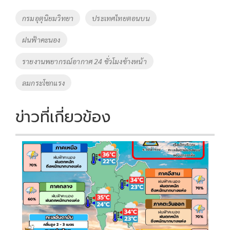
o
Li
Tags
กรมอุตุนิยมวิทยา
ประเทศไทยตอนบน
o
n
ฝนฟ้าคะนอง
k
k
รายงานพยากรณ์อากาศ 24 ชั่วโมงข้างหน้า
ลมกระโชกแรง
ข่าวที่เกี่ยวข้อง