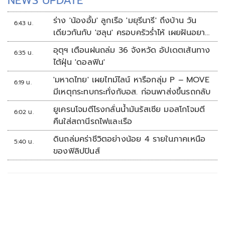
NEWS UPDATE
ร่าง 'น้องอั้ม' ลูกเรือ 'มยุรีนารี' ถึงบ้าน วัน
6:43 น.
เดียวกันกับ 'ฮลุน' ครอบครัวร่ำไห้ เผยฝันอยาก
เป็นทหารเรือ
อุตุฯ เตือนฝนถล่ม 36 จังหวัด อัปเดตเส้นทาง
6:35 น.
ไต้ฝุ่น 'ดอลฟิน'
'มหาดไทย' เผยไทม์ไลน์ หารือกลุ่ม P – MOVE
6:19 น.
มีเหตุกระทบกระทั่งกับอส. ก่อนพาส่งขึ้นรถกลับ
ยูเครนโจมตีโรงกลั่นน้ำมันรัสเซีย มอสโกโจมตี
6:02 น.
คืนใส่สถานีรถไฟและเรือ
ดินถล่มคร่าชีวิตอย่างน้อย 4 รายในภาคเหนือ
5:40 น.
ของฟิลิปปินส์